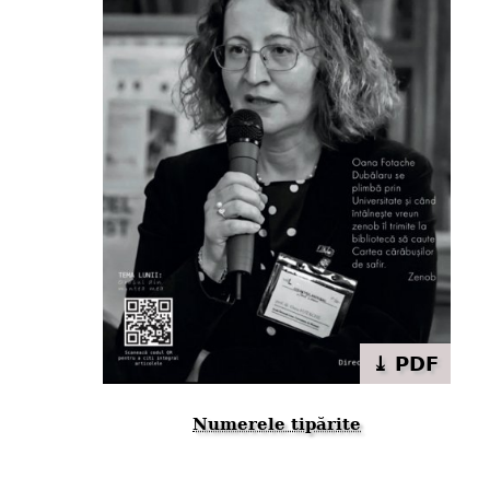
⤓ PDF
Numerele tipărite