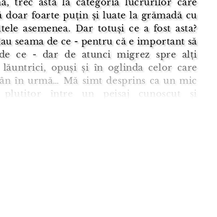
ă, trec asta la categoria lucrurilor care
 doar foarte puțin și luate la grămadă cu
tele asemenea. Dar totuși ce a fost asta?
au seama de ce - pentru că e important să
 de ce - dar de atunci migrez spre alți
 lăuntrici, opuși și în oglinda celor care
ân în urmă… Mă simt desprins ca un mic
 plutitor între un peisaj cunoscut și
ul care e identic, dar la care diferă un
cret ...