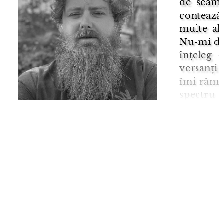
de seam
contează
multe al
Nu-mi d
înțeleg
versanți
îmi răm
spectru
următor
filtru dis