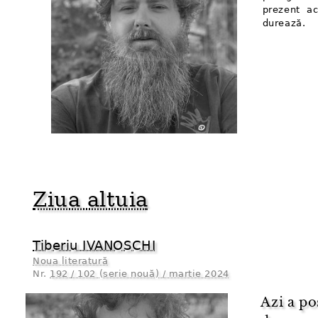
prezent ac
durează.
Ziua altuia
Tiberiu IVANOSCHI
Noua literatură
Nr.
192 / 102 (serie nouă) / martie 2024
Azi a po