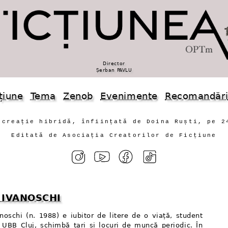
Director
Șerban PAVLU
țiune
Tema
Zenob
Evenimente
Recomandăr
 creație hibridă, înființată de Doina Ruști, pe 2
Editată de Asociația Creatorilor de Ficțiune
u IVANOSCHI
anoschi (n. 1988) e iubitor de litere de o viață, student
 UBB Cluj, schimbă țari și locuri de muncă periodic. În