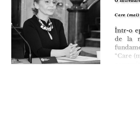
O întrebar
Care (mai) 
Într-o e
de la r
fundame
“Care (m
comunită
bibliot
teorie, 
pragul ac