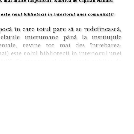
e, mai multe răspunsuri. Rubrică de Ciprian Handru
este rolul bibliotecii în interiorul unei comunități?
pocă în care totul pare să se redefinească,
elațiile interumane până la instituțiile
ntale, revine tot mai des întrebarea:
ai) este rolul bibliotecii în interiorul unei
ți?". Ca manager al unei rețele publice de
eci, am învățat că răspunsul nu vine din
ci din viața de zi cu zi a celor care trec
esto ...