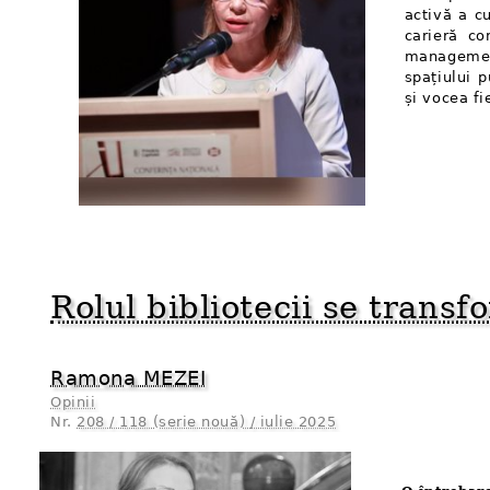
activă a cu
carieră co
managemen
spațiului 
și vocea fi
Rolul bibliotecii se trans
Ramona MEZEI
Opinii
Nr.
208 / 118 (serie nouă) / iulie 2025