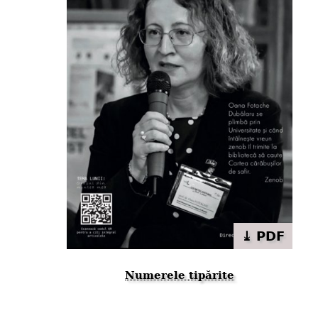
⤓ PDF
Numerele tipărite