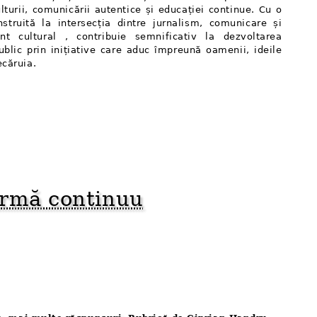
lturii, comunicării autentice și educației continue. Cu o
nstruită la intersecția dintre jurnalism, comunicare și
t cultural , contribuie semnificativ la dezvoltarea
public prin inițiative care aduc împreună oamenii, ideile
ecăruia.
formă continuu