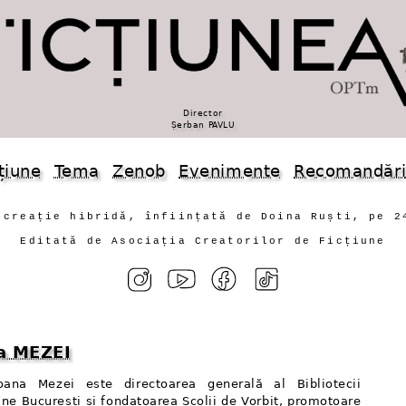
Director
Șerban PAVLU
țiune
Tema
Zenob
Evenimente
Recomandăr
 creație hibridă, înființată de Doina Ruști, pe 2
Editată de Asociația Creatorilor de Ficțiune
a MEZEI
ana Mezei este directoarea generală al Bibliotecii
ane București și fondatoarea Școlii de Vorbit, promotoare