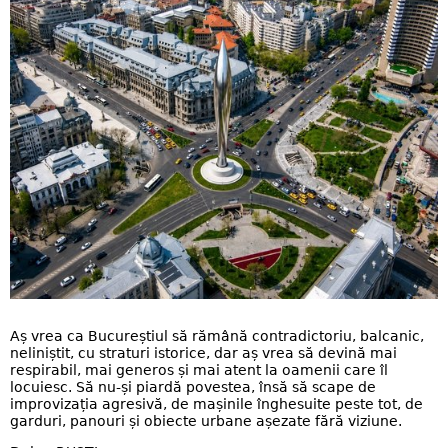
Aș vrea ca Bucureștiul să rămână contradictoriu, balcanic,
neliniștit, cu straturi istorice, dar aș vrea să devină mai
respirabil, mai generos și mai atent la oamenii care îl
locuiesc. Să nu-și piardă povestea, însă să scape de
improvizația agresivă, de mașinile înghesuite peste tot, de
garduri, panouri și obiecte urbane așezate fără viziune.