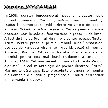
Varujan VOSGANIAN
(n.1958) scriitor binecunoscut, poet și prozator, este
autorul romanului
Cartea șoaptelor
, multi⁠-⁠premiat și
tradus în numeroase limbi. Dintre volumele de poezie
amintim
Ochiul cel alb al reginei
și
Cartea poemelor mele
nescrise
. Cărțile sale au fost traduse în peste 23 de limbi.
A fost distins cu Premiul Niram Art pentru poezie, Tristan
Tzara. Pentru proză a primit Premiul
Mihail Sebastian
,
acordat de Fundația Niram Art (Madrid, 2010) și Premiul
Angelus, Premiul Cititorilor Natalia Gorbanevskaia și
Premiul pentru cea mai bună traducere a anului în
Polonia, 2016. Cel mai recent roman al său este
Elogiul
alor mei
, un volum antologic de poeme ilustrate. (2025).
Mai multe cărți
aici
. Este președintele Uniunii Armenilor
din România din 1990 și președinte al Uniunii Scriitorilor
din România din 2024.