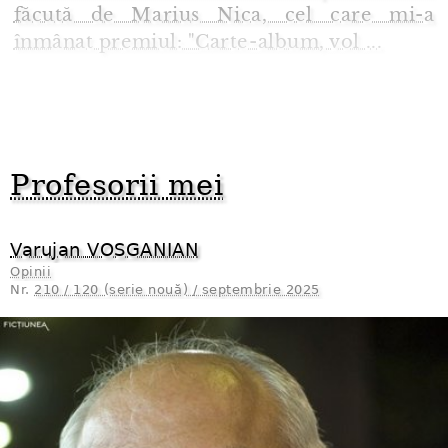
făcută de Marius Nica, cel care mi-a
înmânat premiul: "Carte⁠-⁠album, vol ...
Profesorii mei
Varujan VOSGANIAN
Opinii
Nr.
210 / 120 (serie nouă) / septembrie 2025