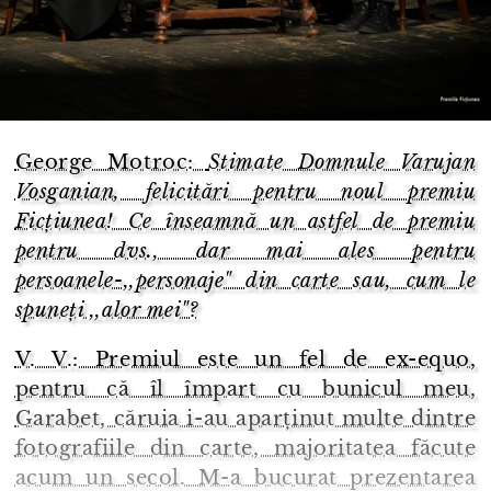
George Motroc:
Stimate Domnule Varujan
Vosganian, felicitări pentru noul premiu
Ficțiunea! Ce înseamnă un astfel de premiu
pentru dvs., dar mai ales pentru
persoanele-,,personaje" din carte sau, cum le
spuneți ,,alor mei"?
V. V.: Premiul este un fel de ex-equo,
pentru că îl împart cu bunicul meu,
Garabet, căruia i-au aparținut multe dintre
fotografiile din carte, majoritatea făcute
acum un secol. M-a bucurat prezentarea