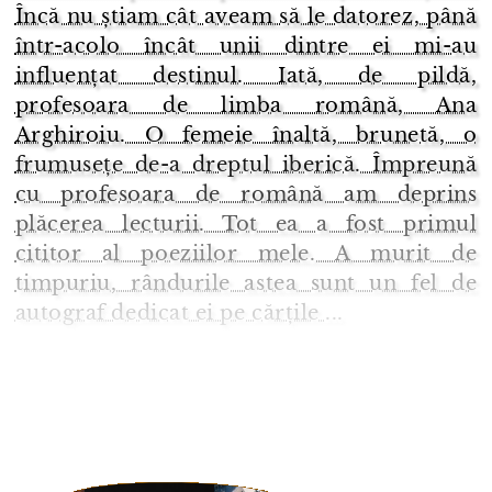
Încă nu știam cât aveam să le datorez, până
într-acolo încât unii dintre ei mi-au
influențat destinul. Iată, de pildă,
profesoara de limba română, Ana
Arghiroiu. O femeie înaltă, brunetă, o
frumusețe de-a dreptul iberică. Împreună
cu profesoara de română am deprins
plăcerea lecturii. Tot ea a fost primul
cititor al poeziilor mele. A murit de
timpuriu, rândurile astea sunt un fel de
autograf dedicat ei pe cărțile ...