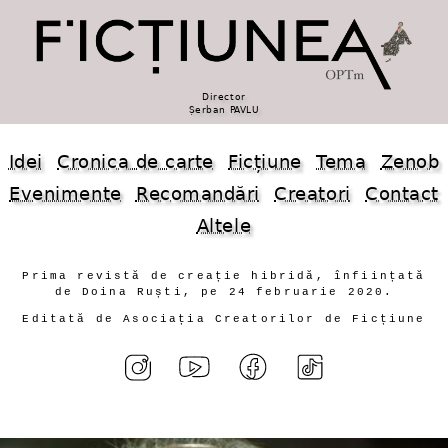
Director
Șerban PAVLU
Idei
Cronica de carte
Ficțiune
Tema
Zenob
Evenimente
Recomandări
Creatori
Contact
Altele
Prima revistă de creație hibridă, înființată
de Doina Ruști, pe 24 februarie 2020.
Editată de Asociația Creatorilor de Ficțiune