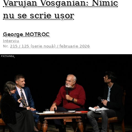
Varujan Vosganian: Nimic
nu se scrie ușor
George MOTROC
Interviu
Nr.
215 / 125 (serie nouă) / februarie 2026