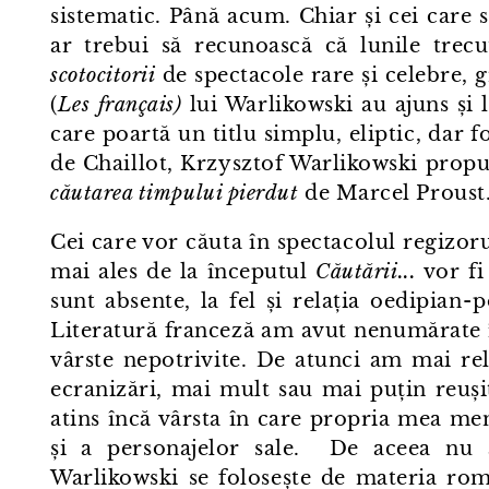
sistematic. Până acum. Chiar și cei care s
ar trebui să recunoască că lunile trec
scotocitorii
de spectacole rare și celebre, 
(
Les français)
lui Warlikowski au ajuns și l
care poartă un titlu simplu, eliptic, dar 
de Chaillot, Krzysztof Warlikowski prop
căutarea timpului pierdut
de Marcel Proust
Cei care vor căuta în spectacolul regizo
mai ales de la începutul
Căutării...
vor fi
sunt absente, la fel și relația oedipian⁠-
Literatură franceză am avut nenumărate î
vârste nepotrivite. De atunci am mai rel
ecranizări, mai mult sau mai puțin reuși
atins încă vârsta în care propria mea me
și a personajelor sale. De aceea nu a
Warlikowski se folosește de materia rom