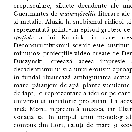
crepusculare, siluete decadente ale une
Guermantes de
maimuțărelile
literare ale
și metalic. Aluzia la snobismul ridicol ș
reprezentată printr⁠-⁠un episod grotesc ce
spațiale
a lui Kubrick, în care acesta
Deconstructivismul scenic este susținut
minuțios: proiecțiile video create de D
Duszynski, creează aceea impresie 
decadentismului și a unui erotism aproape
în fundal ilustrează ambiguitatea sexua
mare, păianjeni de apă, plante suculente ș
de fapt, o reprezentare a ideilor pe care 
universului metaforic proustian. La aces
artă: Morel reprezintă muzica, iar Elst
vocația sa. În timpul unui monolog al 
compus din flori, căluți de mare și secv