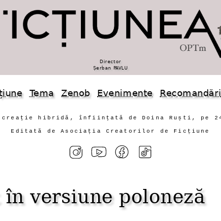
Director
Șerban PAVLU
țiune
Tema
Zenob
Evenimente
Recomandăr
 creație hibridă, înființată de Doina Ruști, pe 2
Editată de Asociația Creatorilor de Ficțiune
 în versiune poloneză