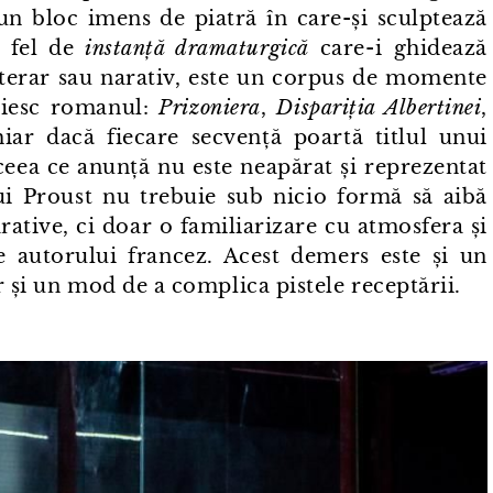
 un bloc imens de piatră în care-și sculptează
n fel de
instanță dramaturgică
care⁠-⁠i ghidează
literar sau narativ, este un corpus de momente
uiesc romanul:
Prizoniera
,
Dispariția Albertinei
,
iar dacă fiecare secvență poartă titlul unui
, ceea ce anunță nu este neapărat și reprezentat
lui Proust nu trebuie sub nicio formă să aibă
rative, ci doar o familiarizare cu atmosfera și
le autorului francez. Acest demers este și un
r și un mod de a complica pistele receptării.