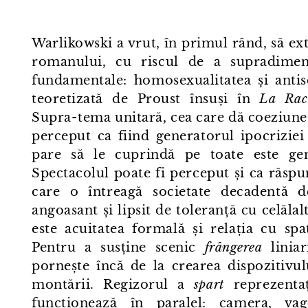
Warlikowski a vrut, în primul rând, să ext
romanului, cu riscul de a supradimen
fundamentale: homosexualitatea și antis
teoretizată de Proust însuși în
La Rac
Supra⁠-⁠tema unitară, cea care dă coeziune 
perceput ca fiind generatorul ipocriziei
pare să le cuprindă pe toate este gen
Spectacolul poate fi perceput și ca răsp
care o întreagă societate decadentă d
angoasant și lipsit de toleranță cu celăla
este acuitatea formală și relația cu spați
Pentru a susține scenic
frângerea
liniar
pornește încă de la crearea dispozitivu
montării. Regizorul a
spart
reprezentaț
funcționează în paralel: camera, vago