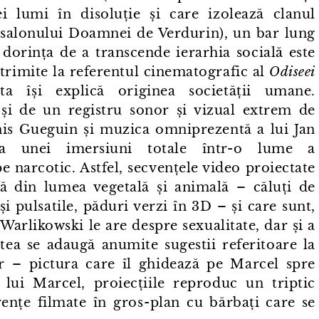
i lumi în disoluție și care izolează clanul
 salonului Doamnei de Verdurin), un bar lung
i dorința de a transcende ierarhia socială este
 trimite la referentul cinematografic al
Odiseei
 își explică originea societății umane.
 și de un registru sonor și vizual extrem de
enis Gueguin și muzica omniprezentă a lui Jan
a unei imersiuni totale într⁠-⁠o lume a
 narcotic. Astfel, secvențele video proiectate
lă din lumea vegetală și animală – căluți de
i pulsatile, păduri verzi în 3D – și care sunt,
Warlikowski le are despre sexualitate, dar și a
tea se adaugă anumite sugestii referitoare la
ir – pictura care îl ghidează pe Marcel spre
lui Marcel, proiecțiile reproduc un triptic
ențe filmate în gros⁠-⁠plan cu bărbați care se