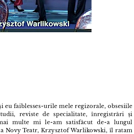
 eu faiblesses⁠-⁠urile mele regizorale, obsesiile
dii, reviste de specialitate, înregistrări și
i multe mi le⁠-⁠am satisfăcut de⁠-⁠a lungul
la Novy Teatr, Krzysztof Warlikowski, îl ratam