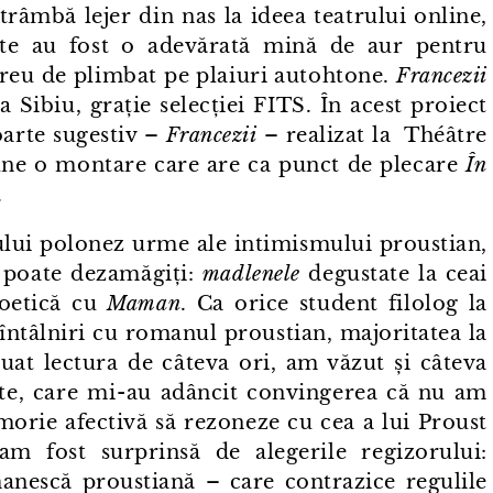
trâmbă lejer din nas la ideea teatrului online,
ute au fost o adevărată mină de aur pentru
greu de plimbat pe plaiuri autohtone.
Francezii
a Sibiu, grație selecției FITS. În acest proiect
foarte sugestiv –
Francezii
– realizat la Théâtre
une o montare care are ca punct de plecare
În
.
rului polonez urme ale intimismului proustian,
 poate dezamăgiți:
madlenele
degustate la ceai
⁠poetică cu
Maman
. Ca orice student filolog la
ntâlniri cu romanul proustian, majoritatea la
uat lectura de câteva ori, am văzut și câteva
te, care mi⁠-⁠au adâncit convingerea că nu am
morie afectivă să rezoneze cu cea a lui Proust
m fost surprinsă de alegerile regizorului:
anescă proustiană – care contrazice regulile