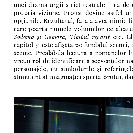
unei dramaturgii strict teatrale – ca de
propria viziune. Proust devine astfel u
opțiunile. Rezultatul, fără a avea nimic 
care poartă numele volumelor ce alcăt
Sodoma și Gomora
,
Timpul regăsit
etc. Ch
capitol și este afișată pe fundalul scenei
scenic. Prealabila lectură a romanelor 
vreun rol de identificare a secvențelor na
personajele, cu simbolurile și referințe
stimulent al imaginației spectatorului, da