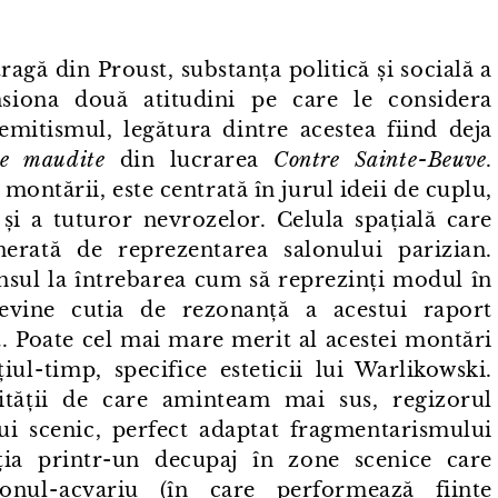
ragă din Proust, substanța politică și socială a
siona două atitudini pe care le considera
emitismul, legătura dintre acestea fiind deja
e maudite
din lucrarea
Contre Sainte⁠-⁠Beuve
.
montării, este centrată în jurul ideii de cuplu,
 și a tuturor nevrozelor. Celula spațială care
erată de reprezentarea salonului parizian.
unsul la întrebarea cum să reprezinți modul în
evine cutia de rezonanță a acestui raport
lt. Poate cel mai mare merit al acestei montări
ul⁠-⁠timp, specifice esteticii lui Warlikowski.
ității de care aminteam mai sus, regizorul
lui scenic, perfect adaptat fragmentarismului
ia printr⁠-⁠un decupaj în zone scenice care
nul⁠-⁠acvariu (în care performează ființe