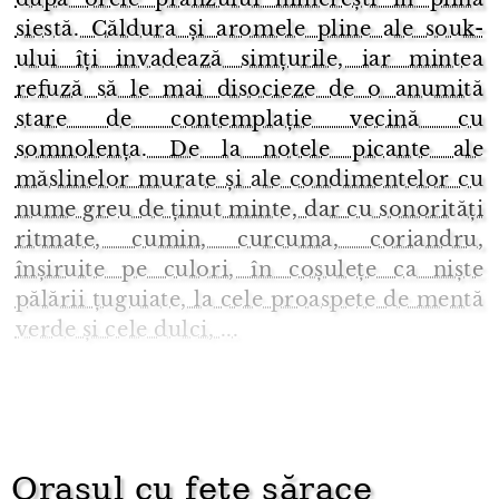
siestă. Căldura și aromele pline ale souk-
ului îți invadează simțurile, iar mintea
refuză să le mai disocieze de o anumită
stare de contemplație vecină cu
somnolența. De la notele picante ale
măslinelor murate și ale condimentelor cu
nume greu de ținut minte, dar cu sonorități
ritmate, cumin, curcuma, coriandru,
înșiruite pe culori, în coșulețe ca niște
pălării țuguiate, la cele proaspete de mentă
verde și cele dulci, ...
Orașul cu fete sărace