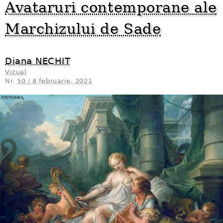
Avataruri contemporane ale
Marchizului de Sade
Diana NECHIT
Vizual
Nr.
50 / 8 februarie, 2021