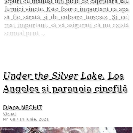
iepuri cu mănuși din piele de căprioară sau
furnici vinete. Este foarte important ca apa
să fie sărată și de culoare turcoaz. Și cel
mai important: să vă asigurați că nu există
semnal pent ...
Under the Silver Lake
. Los
Angeles și paranoia cinefilă
Diana NECHIT
Vizual
Nr.
68 / 14 iunie, 2021