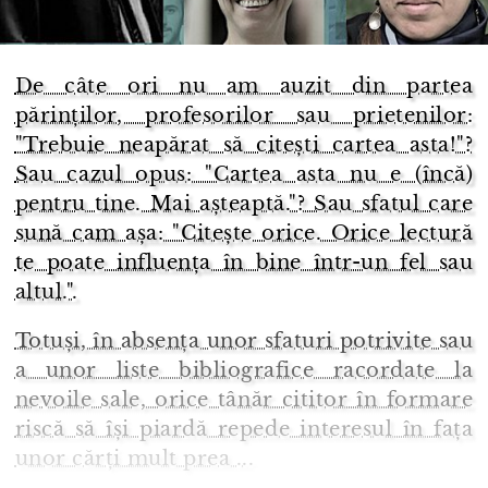
De câte ori nu am auzit din partea
părinților, profesorilor sau prietenilor:
"Trebuie neapărat să citești cartea asta!"?
Sau cazul opus: "Cartea asta nu e (încă)
pentru tine. Mai așteaptă."? Sau sfatul care
sună cam așa: "Citește orice. Orice lectură
te poate influența în bine într-un fel sau
altul.".
Totuși, în absența unor sfaturi potrivite sau
a unor liste bibliografice racordate la
nevoile sale, orice tânăr cititor în formare
riscă să își piardă repede interesul în fața
unor cărți mult prea ...