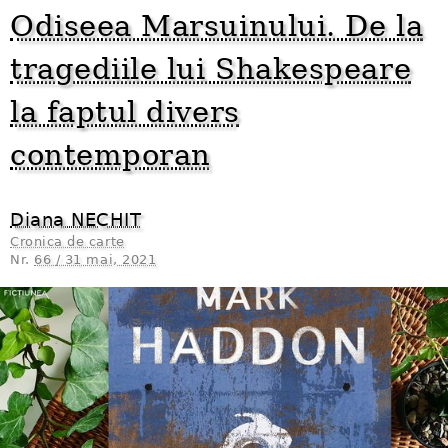
Odiseea Marsuinului. De la
tragediile lui Shakespeare
la faptul divers
contemporan
Diana NECHIT
Cronica de carte
Nr.
66 / 31 mai, 2021