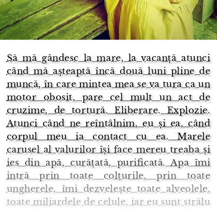
Să mă gândesc la mare, la vacanță atunci
când mă așteaptă încă două luni pline de
muncă, în care mintea mea se va tura ca un
motor obosit, pare cel mult un act de
cruzime, de tortură. Eliberare. Explozie.
Atunci când ne reîntâlnim, eu și ea, când
corpul meu ia contact cu ea. Marele
carusel al valurilor își face mereu treaba și
ies din apă, curățată, purificată. Apa îmi
intră prin toate colțurile, prin toate
ungherele, îmi dezvelește toate alveolele,
toate miliardele de celule, iar eu sunt strălu
...