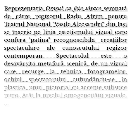
Reprezentația
Orașul cu fete sărace
semnată
de către regizorul Radu Afrim pentru
Teatrul National "Vasile Alecsandri" din Iași
se înscrie pe linia estetismului vizual care
conferă "patina" recognoscibilă creațiilor
spectaculare ale cunoscutului regizor
contemporan. Spectacolul este o
desăvârșită metaforă scenică, de un vizual
care recurge la tehnica fotogramelor,
ochiul spectatorului cufundându-se în
plastica unui pictorial cu accente stilistice
retro. Atât la nivelul omogeneității vizuale,
...