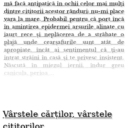
mă facă antipatică în ochii celor mai mulți
dintre cititorii acestor rânduri: nu-mi place
vara la mare. Probabil pentru că port încă
în amintirea epidermei arsurile alinate cu
iaurt rece și neplăcerea de a străbate o
plajă unde cearșafurile sunt atât de
apropiate, încât ai sentimentul că ți-au
intrat străini în casă și te privesc insistent.
Născută în miezul iernii, îndur greu
canicula, perioa ...
Vârstele cărților, vârstele
cititorilor