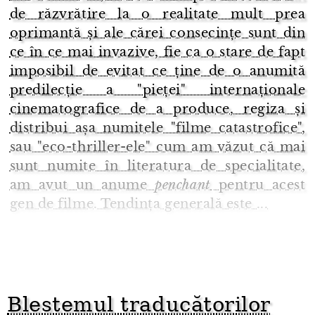
de răzvrătire la o realitate mult prea
oprimantă și ale cărei consecințe sunt din
ce în ce mai invazive, fie ca o stare de fapt
imposibil de evitat ce ține de o anumită
predilecție a "pieței" internaționale
cinematografice de a produce, regiza și
distribui așa numitele "filme catastrofice",
sau "eco-thriller-ele" cum am văzut că mai
sunt numite în literatura de specialitate,
am avut un anume
penchant
pentru acest
gen de filme. Tendința generală este ...
Blestemul traducătorilor