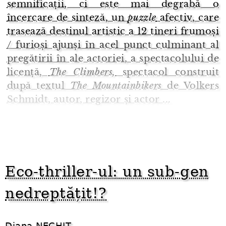
semnificații, ci este mai degrabă o
încercare de sinteză, un
puzzle
afectiv, care
trasează destinul artistic a 12 tineri frumoși
/ furioși ajunși în acel punct culminant al
pregătirii în ale actoriei, a spectacolului de
licență,
The Climbers,
spectacol construit
după textul
The Mountainbikers
de Volkers
Schmidt, autor, regizor și actor ...
Eco-thriller-ul: un sub-gen
nedreptățit!?
Diana NECHIT