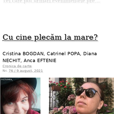
cei care pot urmări evenimentele pre ...
Cu cine plecăm la mare?
Cristina BOGDAN, Catrinel POPA, Diana
NECHIT, Anca EFTENIE
Cronica de carte
Nr.
76 / 9 august, 2021