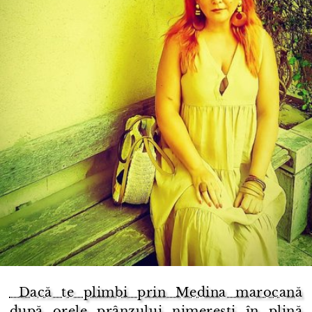
​ Dacă te plimbi prin Medina marocană
după orele prânzului nimerești în plină