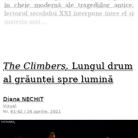
în cheie modernă ale tragediilor antice,
lectorul secolului XXI interpune între el și
materia anti ...
The Climbers
. Lungul drum
al grăunței spre lumină
Diana NECHIT
Vizual
Nr.
61-62 / 26 aprilie, 2021