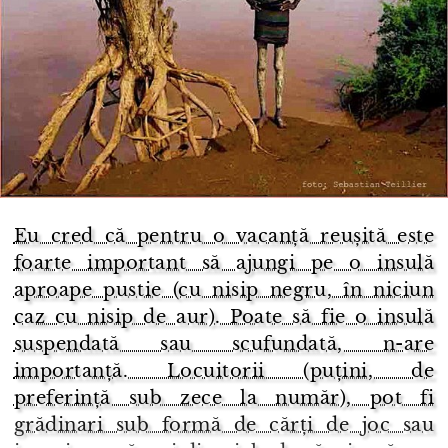
Eu cred că pentru o vacanță reușită este
foarte important să ajungi pe o insulă
aproape pustie (cu nisip negru, în niciun
caz cu nisip de aur). Poate să fie o insulă
suspendată sau scufundată, n-are
importanță. Locuitorii (puțini, de
preferință sub zece la număr), pot fi
grădinari sub formă de cărți de joc sau