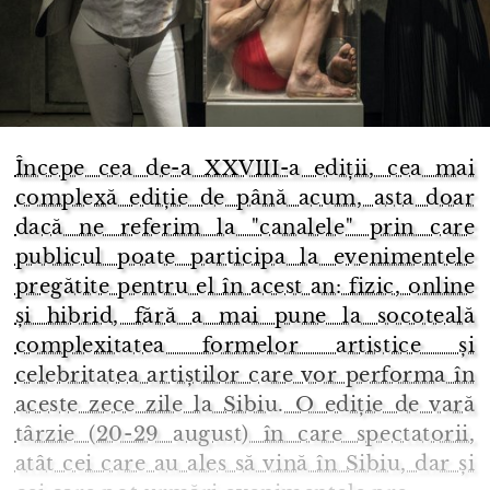
Începe cea de-a XXVIII-a ediții, cea mai
complexă ediție de până acum, asta doar
dacă ne referim la "canalele" prin care
publicul poate participa la evenimentele
pregătite pentru el în acest an: fizic, online
și hibrid, fără a mai pune la socoteală
complexitatea formelor artistice și
celebritatea artiștilor care vor performa în
aceste zece zile la Sibiu. O ediție de vară
târzie (20-29 august) în care spectatorii,
atât cei care au ales să vină în Sibiu, dar și