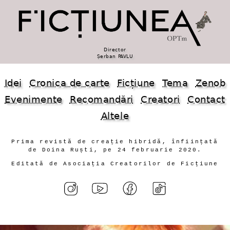
Director
Șerban PAVLU
Idei
Cronica de carte
Ficțiune
Tema
Zenob
Evenimente
Recomandări
Creatori
Contact
Altele
Prima revistă de creație hibridă, înființată
de Doina Ruști, pe 24 februarie 2020.
Editată de Asociația Creatorilor de Ficțiune