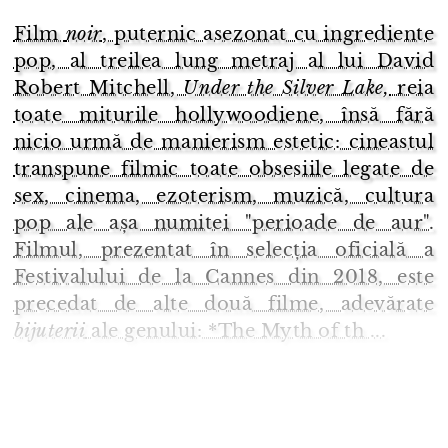
Film
noir
, puternic asezonat cu ingrediente
pop, al treilea lung metraj al lui David
Robert Mitchell,
Under the Silver Lake,
reia
toate miturile hollywoodiene, însă fără
nicio urmă de manierism estetic: cineastul
transpune filmic toate obsesiile legate de
sex, cinema, ezoterism, muzică, cultura
pop ale așa numitei "perioade de aur".
Filmul, prezentat în selecția oficială a
Festivalului de la Cannes din 2018, este
precedat de alte două filme, adevărate
bijuterii
ale genului: *The Myth of th ...