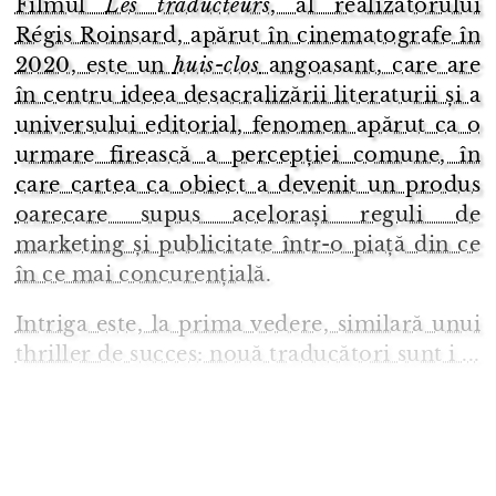
Filmul
Les traducteurs
, al realizatorului
Régis Roinsard, apărut în cinematografe în
2020, este un
huis-clos
angoasant, care are
în centru ideea desacralizării literaturii și a
universului editorial, fenomen apărut ca o
urmare firească a percepției comune, în
care cartea ca obiect a devenit un produs
oarecare supus acelorași reguli de
marketing și publicitate într-o piață din ce
în ce mai concurențială.
Intriga este, la prima vedere, similară unui
thriller de succes: nouă traducători sunt i ...