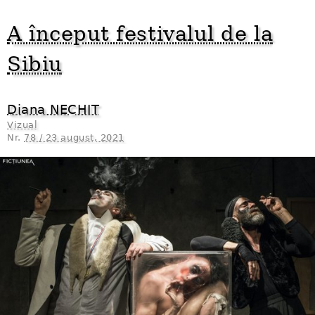
A început festivalul de la
Sibiu
Diana NECHIT
Vizual
Nr.
78 / 23 august, 2021