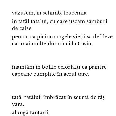
văzusem, în schimb, leucemia
în tatăl tatălui, cu care uscam sâmburi
de caise
pentru ca picioroangele vieții să defileze
cât mai multe duminici la Cașin.
înaintăm în bolile celorlalți ca printre
capcane cumplite în aerul tare.
tatăl tatălui, îmbrăcat în scurtă de fâș
vara:
alungă țânțarii.