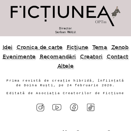
Director
Șerban PAVLU
Idei
Cronica de carte
Ficțiune
Tema
Zenob
Evenimente
Recomandări
Creatori
Contact
Altele
Prima revistă de creație hibridă, înființată
de Doina Ruști, pe 24 februarie 2020.
Editată de Asociația Creatorilor de Ficțiune