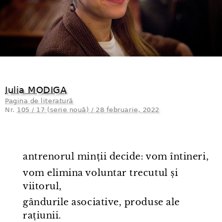
Iulia MODIGA
Pagina de literatură
Nr.
105 / 17 (serie nouă) / 28 februarie, 2022
antrenorul minții decide: vom întineri,
vom elimina voluntar trecutul și
viitorul,
gândurile asociative, produse ale
rațiunii.