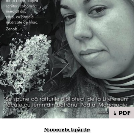
⤓ PDF
Numerele tipărite