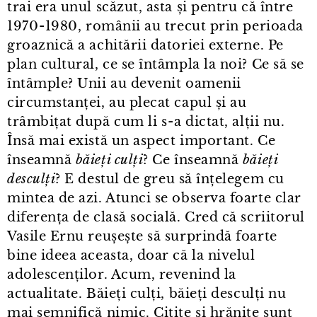
trai era unul scăzut, asta și pentru că între
1970⁠-⁠1980, românii au trecut prin perioada
groaznică a achitării datoriei externe. Pe
plan cultural, ce se întâmpla la noi? Ce să se
întâmple? Unii au devenit oamenii
circumstanței, au plecat capul și au
trâmbițat după cum li s⁠-⁠a dictat, alții nu.
Însă mai există un aspect important. Ce
înseamnă
băieți culți
? Ce înseamnă
băieți
desculți
? E destul de greu să înțelegem cu
mintea de azi. Atunci se observa foarte clar
diferența de clasă socială. Cred că scriitorul
Vasile Ernu reușește să surprindă foarte
bine ideea aceasta, doar că la nivelul
adolescenților. Acum, revenind la
actualitate. Băieți culți, băieți desculți nu
mai semnifică nimic. Citite și hrănite sunt