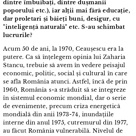
dintre îmbuibați, dintre dușmanii
poporului etc.), iar alții mai fără educație,
dar proletari și băieți buni, desigur, cu
"inteligență naturală" etc. S⁠-⁠au schimbat
lucrurile?
Acum 50 de ani, la 1970, Ceaușescu era la
putere. Ca să înțelegem opinia lui Zaharia
Stancu, trebuie să avem în vedere peisajul
economic, politic, social și cultural în care
se afla România atunci. Astfel, încă de prin
1960, România s⁠-⁠a străduit să se integreze
în sistemul economic mondial, dar o serie
de evenimente, precum criza energetică
mondială din anii 1973⁠-⁠74, inundațiile
interne din anul 1975, cutremurul din 1977,
au făcut România vulnerabilă. Nivelul de