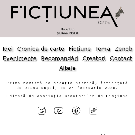
Director
Șerban PAVLU
Idei
Cronica de carte
Ficțiune
Tema
Zenob
Evenimente
Recomandări
Creatori
Contact
Altele
Prima revistă de creație hibridă, înființată
de Doina Ruști, pe 24 februarie 2020.
Editată de Asociația Creatorilor de Ficțiune