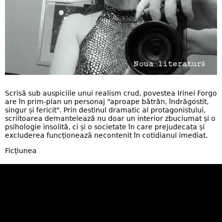
Scrisă sub auspiciile unui realism crud, povestea Irinei Forgo
are în prim-plan un personaj "aproape bătrân, îndrăgostit,
singur și fericit". Prin destinul dramatic al protagonistului,
scriitoarea demantelează nu doar un interior zbuciumat și o
psihologie insolită, ci și o societate în care prejudecata și
excluderea funcționează necontenit în cotidianul imediat.
Ficțiunea