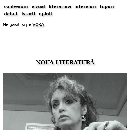
confesiuni
vizual
literatură
interviuri
topuri
debut
istorii
opinii
Ne găsiți și pe
VOXA
NOUA LITERATURĂ