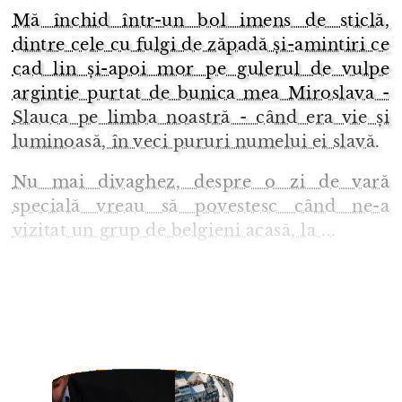
Mă închid într-un bol imens de sticlă,
dintre cele cu fulgi de zăpadă și-amintiri ce
cad lin și-apoi mor pe gulerul de vulpe
argintie purtat de bunica mea Miroslava -
Slauca pe limba noastră - când era vie și
luminoasă, în veci pururi numelui ei slavă.
Nu mai divaghez, despre o zi de vară
specială vreau să povestesc când ne-a
vizitat un grup de belgieni acasă, la ...