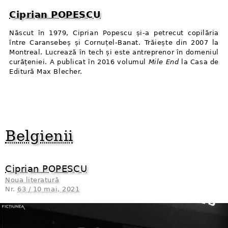
Ciprian POPESCU
Născut în 1979, Ciprian Popescu și-a petrecut copilăria
între Caransebeș și Cornuțel-Banat. Trăiește din 2007 la
Montreal. Lucrează în tech și este antreprenor în domeniul
curățeniei. A publicat în 2016 volumul
Mile End
la Casa de
Editură Max Blecher.
Belgienii
Ciprian POPESCU
Noua literatură
Nr.
63 / 10 mai, 2021