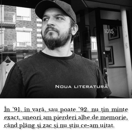
În ’91, în vară, sau poate ’92, nu țin minte
exact, uneori am pierderi albe de memorie,
când plâng și zac și nu știu ce-am uitat.