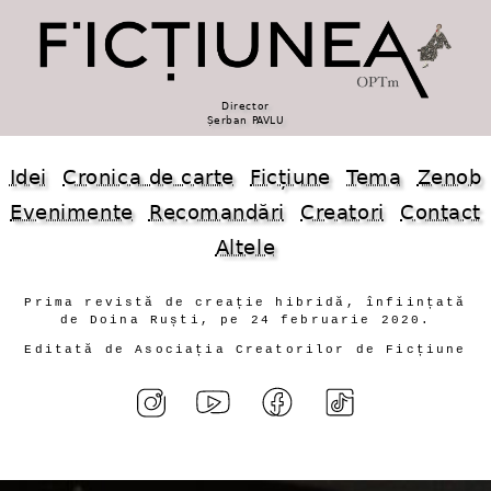
Director
Șerban PAVLU
Idei
Cronica de carte
Ficțiune
Tema
Zenob
Evenimente
Recomandări
Creatori
Contact
Altele
Prima revistă de creație hibridă, înființată
de Doina Ruști, pe 24 februarie 2020.
Editată de Asociația Creatorilor de Ficțiune