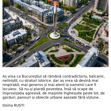
Aș vrea ca Bucureștiul să rămână contradictoriu, balcanic,
neliniștit, cu straturi istorice, dar aș vrea să devină mai
respirabil, mai generos și mai atent la oamenii care îl
locuiesc. Să nu-și piardă povestea, însă să scape de
improvizația agresivă, de mașinile înghesuite peste tot, de
garduri, panouri și obiecte urbane așezate fără viziune.
Doina RUȘTI