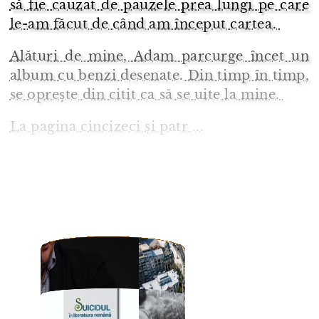
să fie cauzat de pauzele prea lungi pe care
le-am făcut de când am început cartea.
Alături de mine, Adam parcurge încet un
album cu benzi desenate. Din timp în timp,
se oprește din citit ca să se uite la mine.
La pagina cincizeci și patr ...