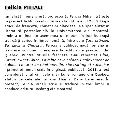
Felicia MIHALI
Jurnalistă, romancieră, profesoară, Felicia Mihali trăiește
în prezent la Montreal unde s-a stabilit în anul 2000. După
studii de franceză, chineză și olandeză, s-a specializat în
literatură postcolonială la Universitatea din Montreal,
unde a obținut de asemenea un master în istorie. După
trei cărți scrise în limba română, între care
Țara brânzei,
Eu, Luca și Chinezul
, Felicia a publicat nouă romane in
franceză și două în engleză la edituri de prestigiu din
Quebec. Printre titlurile franceze s-au remarcat
Dina
,
Sweet, sweet China
,
La reine et le soldat
,
L’enlèvement de
Sabina
,
Le tarot de Cheffersville
.
The Darling of Kandahar
, primul ei roman scris în engleză, publicat în 2011, a fost
considerat unul din cele mai bune romane din Quebec,
alături de cele ale lui Kim Thui și Dany Laferriere. În
prezent, Felicia Mihali scrie și traduce în trei limbi și
conduce editura Hashtag din Montreal.