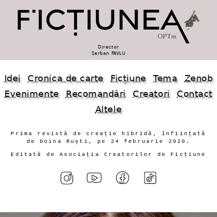
Director
Șerban PAVLU
Idei
Cronica de carte
Ficțiune
Tema
Zenob
Evenimente
Recomandări
Creatori
Contact
Altele
Prima revistă de creație hibridă, înființată
de Doina Ruști, pe 24 februarie 2020.
Editată de Asociația Creatorilor de Ficțiune