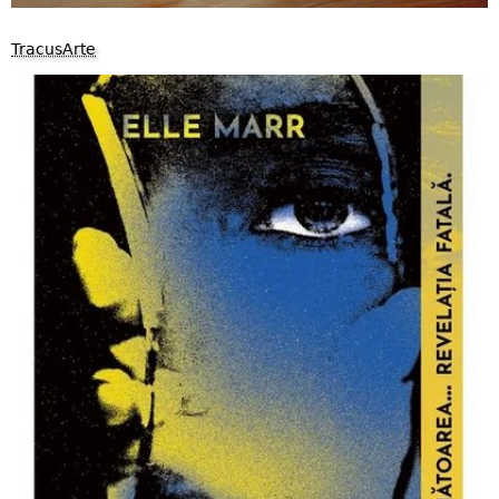
TracusArte