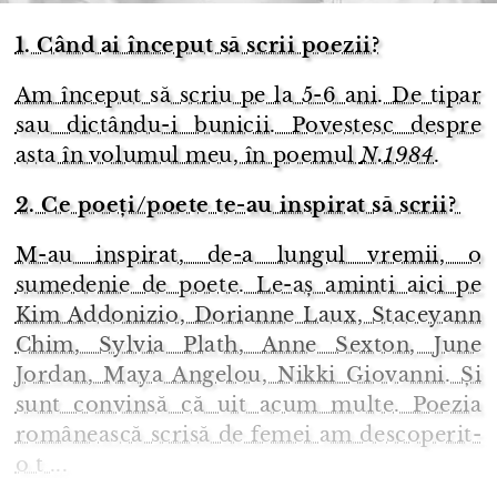
1. Când ai început să scrii poezii?
Am început să scriu pe la 5-6 ani. De tipar
sau dictându-i bunicii. Povestesc despre
asta în volumul meu, în poemul
N.1984
.
2. Ce poeți/poete te-au inspirat să scrii?
M-au inspirat, de-a lungul vremii, o
sumedenie de poete. Le-aș aminti aici pe
Kim Addonizio, Dorianne Laux, Staceyann
Chim, Sylvia Plath, Anne Sexton, June
Jordan, Maya Angelou, Nikki Giovanni. Și
sunt convinsă că uit acum multe. Poezia
românească scrisă de femei am descoperit-
o t ...