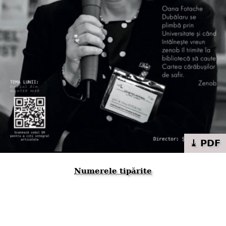
⤓ PDF
Numerele tipărite