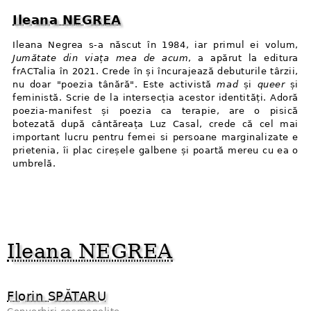
Ileana NEGREA
Ileana Negrea s-a născut în 1984, iar primul ei volum,
Jumătate din viața mea de acum
, a apărut la editura
frACTalia în 2021. Crede în și încurajează debuturile târzii,
nu doar "poezia tânără". Este activistă
mad
și
queer
și
feministă. Scrie de la intersecția acestor identități. Adoră
poezia-manifest și poezia ca terapie, are o pisică
botezată după cântăreața Luz Casal, crede că cel mai
important lucru pentru femei si persoane marginalizate e
prietenia, îi plac cireșele galbene și poartă mereu cu ea o
umbrelă.
Ileana NEGREA
Florin SPĂTARU