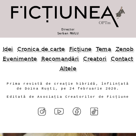
Director
Șerban PAVLU
Idei
Cronica de carte
Ficțiune
Tema
Zenob
Evenimente
Recomandări
Creatori
Contact
Altele
Prima revistă de creație hibridă, înființată
de Doina Ruști, pe 24 februarie 2020.
Editată de Asociația Creatorilor de Ficțiune