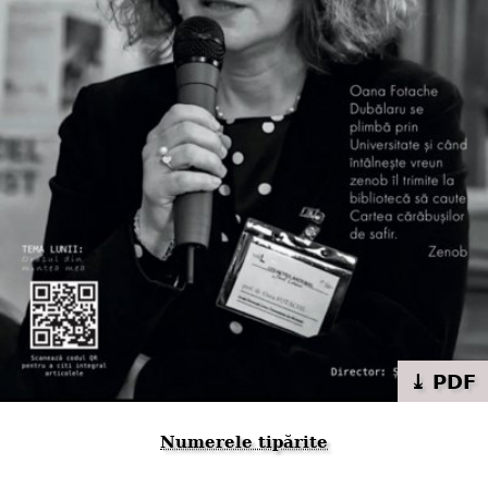
⤓ PDF
Numerele tipărite