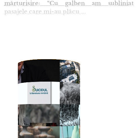
mărturisire: “Cu galben am subliniat
pasajele care mi-au plăcu ...