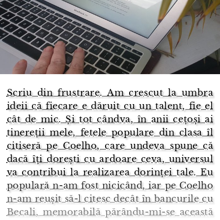
Scriu din frustrare. Am crescut la umbra
ideii că fiecare e dăruit cu un talent, fie el
cât de mic. Și tot cândva, în anii cețoși ai
tinereții mele, fetele populare din clasa îl
citiseră pe Coelho, care undeva spune că
dacă îți dorești cu ardoare ceva, universul
va contribui la realizarea dorinței tale. Eu
populară n-am fost nicicând, iar pe Coelho
n-am reușit să-l citesc decât în bancurile cu
Becali, memorabilă părându-mi-se această