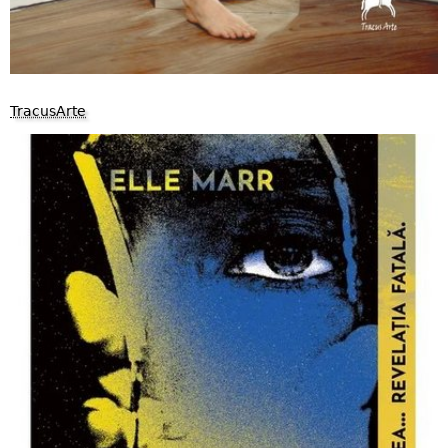
TracusArte