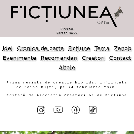
Director
Șerban PAVLU
Idei
Cronica de carte
Ficțiune
Tema
Zenob
Evenimente
Recomandări
Creatori
Contact
Altele
Prima revistă de creație hibridă, înființată
de Doina Ruști, pe 24 februarie 2020.
Editată de Asociația Creatorilor de Ficțiune