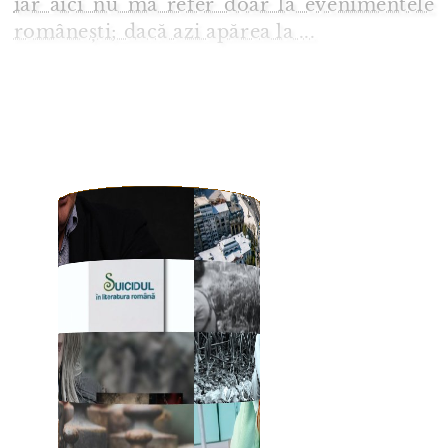
iar aici nu mă refer doar la evenimentele
românești; dacă azi apărea la ...