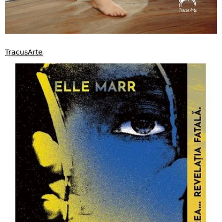
TracusArte