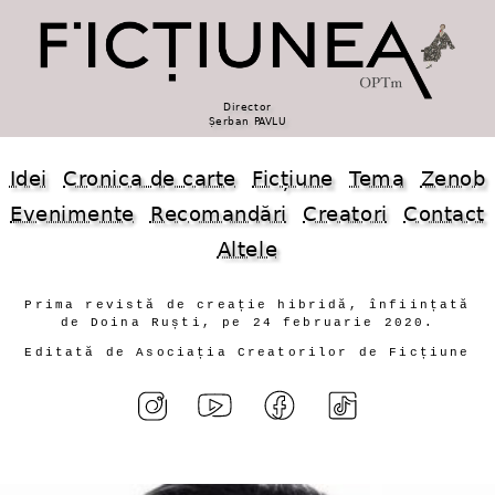
Director
Șerban PAVLU
Idei
Cronica de carte
Ficțiune
Tema
Zenob
Evenimente
Recomandări
Creatori
Contact
Altele
Prima revistă de creație hibridă, înființată
de Doina Ruști, pe 24 februarie 2020.
Editată de Asociația Creatorilor de Ficțiune