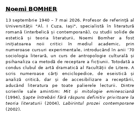
Noemi BOMHER
13 septembrie 1940 – 7 mai 2026. Profesor de referință al
Universității "Al. I Cuza, Iași", specialistă în literatură
romană (interbelică și contemporană), cu studii solide de
estetică și teoria literaturii, Noemi Bomher a fost
inițiatoarea noii critici în mediul academic, prin
numeroase cursuri experimentale, introducând în anii ’70
sociologia literară, un curs de antropologie culturală și
psihanaliza ca metodă de receptare a ficțiunii. Totodată a
condus clubul de artă dramatică al Facultății de Litere. A
scris numeroase cărți enciclopedice, de eseistică și
analiză critică, dar și de accesibilizare a receptării,
aducând literatura pe toate palierele lecturii. Dintre
scrierile sale amintim:
Mit și mitologie eminesciană
(1994),
Șapte întrebări fără răspuns definitiv privitoare la
teoria literaturii
(2004),
Labirintul prozei contemporane
(2002).