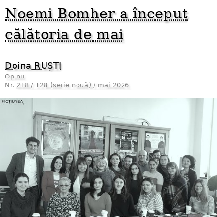
Noemi Bomher a început
călătoria de mai
Doina RUȘTI
Opinii
Nr.
218 / 128 (serie nouă) / mai 2026