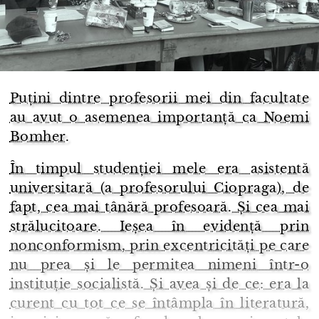
Puțini dintre profesorii mei din facultate
au avut o asemenea importanță ca Noemi
Bomher.
În timpul studenției mele era asistentă
universitară (a profesorului Ciopraga), de
fapt, cea mai tânără profesoară. Și cea mai
strălucitoare. Ieșea în evidență prin
nonconformism, prin excentricități pe care
nu prea și le permitea nimeni într-o
instituție socialistă. Și avea și de ce: era la
curent cu tot ce se întâmpla în literatură,