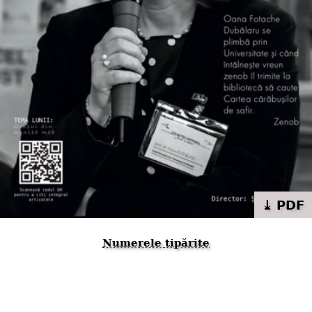
⤓ PDF
Numerele tipărite