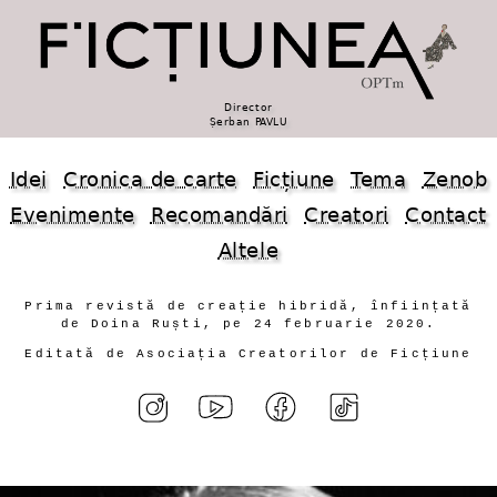
Director
Șerban PAVLU
Idei
Cronica de carte
Ficțiune
Tema
Zenob
Evenimente
Recomandări
Creatori
Contact
Altele
Prima revistă de creație hibridă, înființată
de Doina Ruști, pe 24 februarie 2020.
Editată de Asociația Creatorilor de Ficțiune