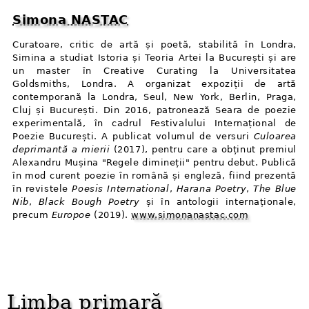
Simona NASTAC
Curatoare, critic de artă și poetă, stabilită în Londra,
Simina a studiat Istoria și Teoria Artei la București și are
un master în Creative Curating la Universitatea
Goldsmiths, Londra. A organizat expoziții de artă
contemporană la Londra, Seul, New York, Berlin, Praga,
Cluj și București. Din 2016, patronează Seara de poezie
experimentală, în cadrul Festivalului Internațional de
Poezie București. A publicat volumul de versuri
Culoarea
deprimantă a mierii
(2017), pentru care a obținut premiul
Alexandru Mușina "Regele dimineții" pentru debut. Publică
în mod curent poezie în română și engleză, fiind prezentă
în revistele
Poesis International
,
Harana Poetry
,
The Blue
Nib
,
Black Bough Poetry
și în antologii internaționale,
precum
Europoe
(2019).
www.simonanastac.com
Limba primară