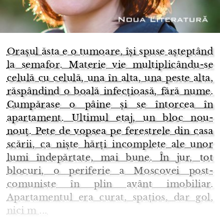
Orașul ăsta e o tumoare, își spuse așteptând
la semafor. Materie vie multiplicându-se
celulă cu celulă, una în alta, una peste alta,
răspândind o boală infecțioasă, fără nume.
Cumpărase o pâine și se întorcea în
apartament. Ultimul etaj, un bloc nou-
nouț. Pete de vopsea pe ferestrele din casa
scării, ca niște hărți incomplete ale unor
lumi îndepărtate, mai bune. În jur, tot
blocuri, o periferie a Moscovei post-
comuniste în plin avânt imobiliar.
Apartamentul era curat, spațios, dar gol,
nici m ...