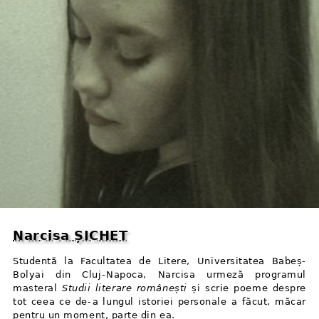
Narcisa ȘICHET
Studentă la Facultatea de Litere, Universitatea Babeș-
Bolyai din Cluj⁠-⁠Napoca, Narcisa urmeză programul
masteral
Studii literare românești
și scrie poeme despre
tot ceea ce de⁠-⁠a lungul istoriei personale a făcut, măcar
pentru un moment, parte din ea.