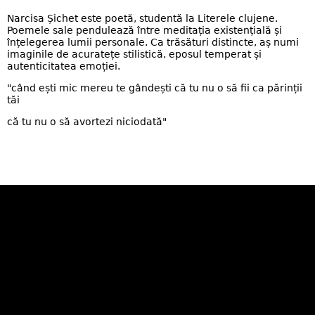
Narcisa Șichet este poetă, studentă la Literele clujene.
Poemele sale pendulează între meditația existențială și
înțelegerea lumii personale. Ca trăsături distincte, aș numi
imaginile de acuratețe stilistică, eposul temperat și
autenticitatea emoției.
"când ești mic mereu te gândești că tu nu o să fii ca părinții
tăi
că tu nu o să avortezi niciodată"