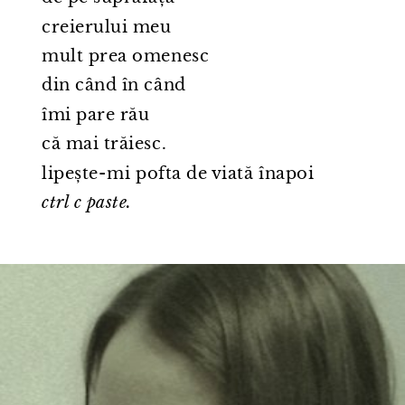
creierului meu
mult prea omenesc
din când în când
îmi pare rău
că mai trăiesc.
lipește⁠-⁠mi pofta de viată înapoi
ctrl c paste.