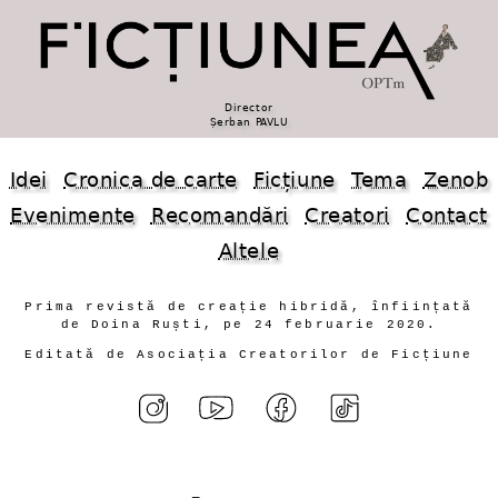
Director
Șerban PAVLU
Idei
Cronica de carte
Ficțiune
Tema
Zenob
Evenimente
Recomandări
Creatori
Contact
Altele
Prima revistă de creație hibridă, înființată
de Doina Ruști, pe 24 februarie 2020.
Editată de Asociația Creatorilor de Ficțiune