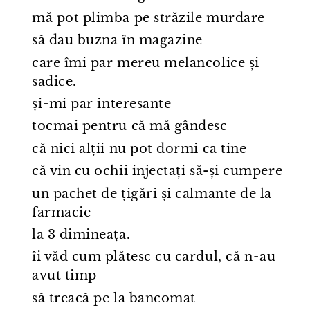
mă pot plimba pe străzile murdare
să dau buzna în magazine
care îmi par mereu melancolice și
sadice.
și⁠-⁠mi par interesante
tocmai pentru că mă gândesc
că nici alții nu pot dormi ca tine
că vin cu ochii injectați să-și cumpere
un pachet de țigări și calmante de la
farmacie
la 3 dimineața.
îi văd cum plătesc cu cardul, că n⁠-⁠au
avut timp
să treacă pe la bancomat