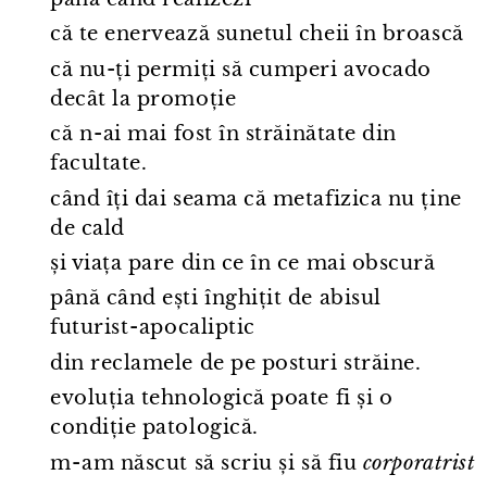
că te enervează sunetul cheii în broască
că nu-ți permiți să cumperi avocado
decât la promoție
că n⁠-⁠ai mai fost în străinătate din
facultate.
când îți dai seama că metafizica nu ține
de cald
și viața pare din ce în ce mai obscură
până când ești înghițit de abisul
futurist⁠-⁠apocaliptic
din reclamele de pe posturi străine.
evoluția tehnologică poate fi și o
condiție patologică.
m⁠-⁠am născut să scriu și să fiu
corporatrist