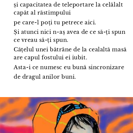
și capacitatea de teleportare la celălalt
capăt al răstimpului
pe care⁠-⁠l poți tu petrece aici.
Și atunci nici n⁠-⁠aș avea de ce să-ți spun
ce vreau să-ți spun.
Cățelul unei bătrâne de la cealaltă masă
are capul fostului ei iubit.
Asta⁠-⁠i ce numesc eu bună sincronizare
de dragul anilor buni.