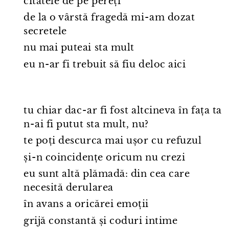
citatele de pe pereți
de la o vârstă fragedă mi⁠-⁠am dozat
secretele
nu mai puteai sta mult
eu n⁠-⁠ar fi trebuit să fiu deloc aici
tu chiar dac⁠-⁠ar fi fost altcineva în fața ta
n⁠-⁠ai fi putut sta mult, nu?
te poți descurca mai ușor cu refuzul
și⁠-⁠n coincidențe oricum nu crezi
eu sunt altă plămadă: din cea care
necesită derularea
în avans a oricărei emoții
grijă constantă și coduri intime