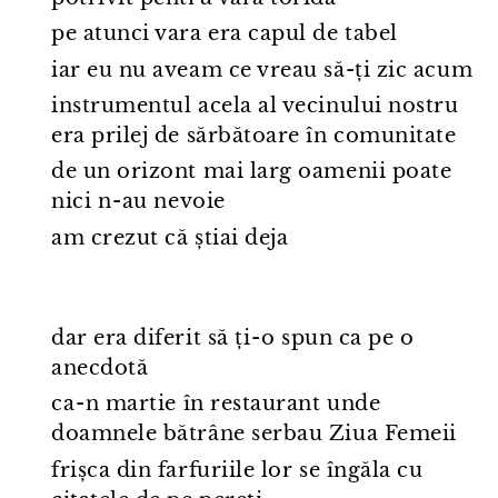
pe atunci vara era capul de tabel
iar eu nu aveam ce vreau să-ți zic acum
instrumentul acela al vecinului nostru
era prilej de sărbătoare în comunitate
de un orizont mai larg oamenii poate
nici n⁠-⁠au nevoie
am crezut că știai deja
dar era diferit să ți⁠-⁠o spun ca pe o
anecdotă
ca⁠-⁠n martie în restaurant unde
doamnele bătrâne serbau Ziua Femeii
frișca din farfuriile lor se îngăla cu