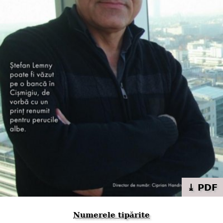
⤓ PDF
Numerele tipărite