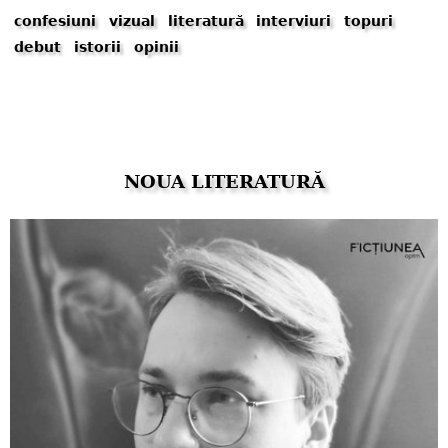
confesiuni
vizual
literatură
interviuri
topuri
debut
istorii
opinii
NOUA LITERATURĂ