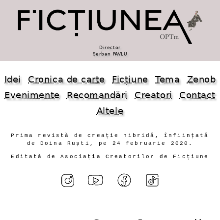
Director
Șerban PAVLU
Idei
Cronica de carte
Ficțiune
Tema
Zenob
Evenimente
Recomandări
Creatori
Contact
Altele
Prima revistă de creație hibridă, înființată
de Doina Ruști, pe 24 februarie 2020.
Editată de Asociația Creatorilor de Ficțiune