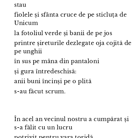
stau
fiolele și sfânta cruce de pe sticluța de
Unicum
la fotoliul verde și banii de pe jos
printre șireturile dezlegate oja cojită de
pe unghii
în sus pe mâna din pantaloni
și gura întredeschisă:
anii buni încinși pe o plită
s⁠-⁠au făcut scrum.
În acel an vecinul nostru a cumpărat și
s⁠-⁠a fălit cu un lucru
potrivit pentru vara toridă