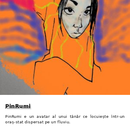
PinRumi
PinRumi e un avatar al unui tânăr ce locuiește într⁠-⁠un
oraș-stat dispersat pe un fluviu.