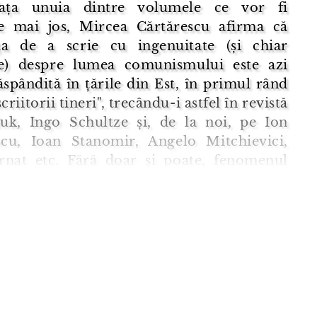
fața unuia dintre volumele ce vor fi
te mai jos, Mircea Cărtărescu afirma că
ța de a scrie cu ingenuitate (și chiar
ie) despre lumea comunismului este azi
ăspândită în țările din Est, în primul rând
criitorii tineri", trecându-i astfel în revistă
iuk, Ingo Schultze și, de la noi, pe Ion
cu, Ioan Stanomir, Angelo Mitchievici,
rnat etc. Fără doar și poate, fenomenul
care pune în centru personaje confruntate
ul tota ...