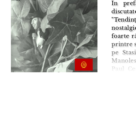
În pre
discuta
"Tendin
nostalg
foarte r
printre s
pe Stas
Manoles
Paul Ce
literar 
cu regim