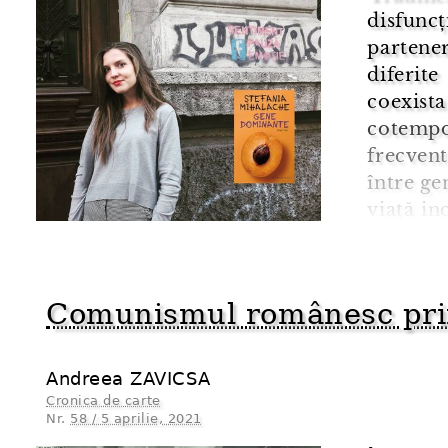
disfunc
partene
diferit
coexista
cotempo
frecven
între ge
viață in
te încad
ce anum
Comunismul românesc prin
Andreea ZAVICSA
Cronica de carte
Nr.
58 / 5 aprilie, 2021