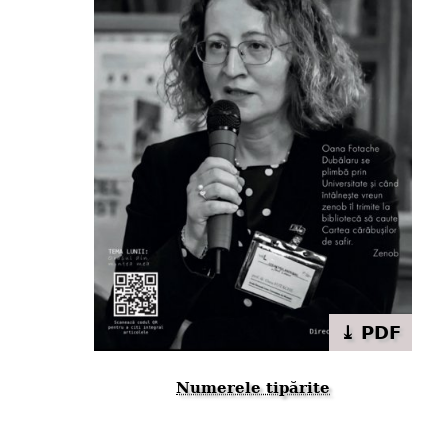
⤓ PDF
Numerele tipărite