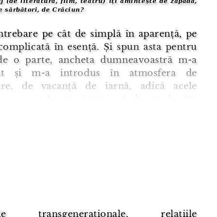
j (de literatură, film, teatru) îți amintește de zăpadă,
e sărbători, de Crăciun?
ntrebare pe cât de simplă în aparență, pe
complicată în esență. Și spun asta pentru
de o parte, ancheta dumneavoastră m-a
șat și m-a introdus în atmosfera de
are, de vacanță de iarnă, adică acele
pe care le aștept tot anul, dar pe de altă
a solicitat emoțional mai mult decât m-aș
tat, fiindcă mi-am dat seama că răspunsul
..
le transgeneraționale, relațiile