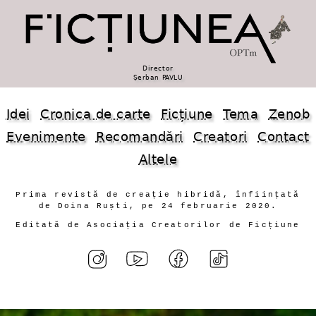
Director
Șerban PAVLU
Idei
Cronica de carte
Ficțiune
Tema
Zenob
Evenimente
Recomandări
Creatori
Contact
Altele
Prima revistă de creație hibridă, înființată
de Doina Ruști, pe 24 februarie 2020.
Editată de Asociația Creatorilor de Ficțiune