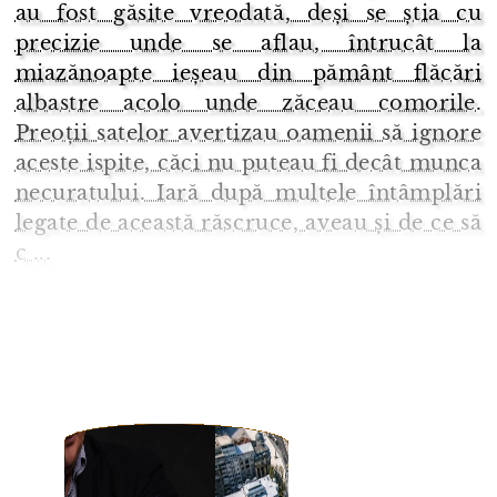
au fost găsite vreodată, deși se știa cu
precizie unde se aflau, întrucât la
miazănoapte ieșeau din pământ flăcări
albastre acolo unde zăceau comorile.
Preoții satelor avertizau oamenii să ignore
aceste ispite, căci nu puteau fi decât munca
necuratului. Iară după multele întâmplări
legate de această răscruce, aveau și de ce să
c ...