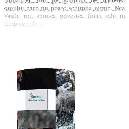
româncei, dus pe gânduri de tristețea
omului care nu poate schimba nimic. Nea
Vasile îmi spunea povestea fiicei sale în
timp ce cob ...