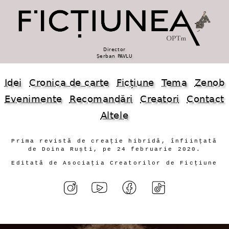
Director
Șerban PAVLU
Idei
Cronica de carte
Ficțiune
Tema
Zenob
Evenimente
Recomandări
Creatori
Contact
Altele
Prima revistă de creație hibridă, înființată
de Doina Ruști, pe 24 februarie 2020.
Editată de Asociația Creatorilor de Ficțiune