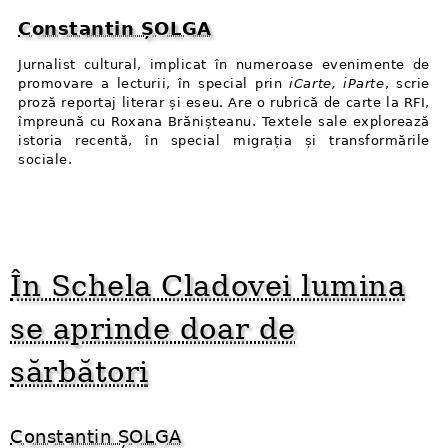
Constantin ȘOLGA
Jurnalist cultural, implicat în numeroase evenimente de
promovare a lecturii, în special prin
iCarte, iParte
, scrie
proză reportaj literar și eseu. Are o rubrică de carte la RFI,
împreună cu Roxana Brănișteanu. Textele sale explorează
istoria recentă, în special migrația și transformările
sociale.
În Schela Cladovei lumina
se aprinde doar de
sărbători
Constantin ȘOLGA