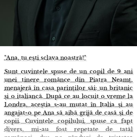
"Ana, tu ești sclava noastră!"
Sunt cuvintele spuse de un copil de 9 ani
unei tinere românce din Piatra Neamț,
menajeră în casa parinților săi: un britanic
și o italiancă. După ce au locuit o vreme la
Londra, aceștia s-au mutat în Italia și au
angajat-o pe Ana să aibă grijă de casă și de
copii. Cuvintele copilului, spuse ca fapt
divers, mi-au fost repetate de tatăl