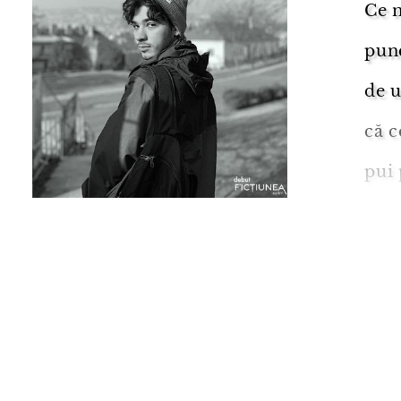
Ce m
punc
de u
că c
pui 
nu s
și v
să s
Scriitor
cre
scri