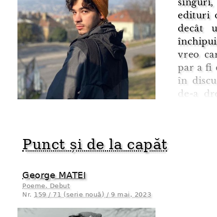
singuri
edituri
decât u
închipui
vreo car
par a fi
în discu
de-a dr
ochi nea
Răbdarea
Punct și de la capăt
George MATEI
Poeme. Debut
Nr.
159 / 71 (serie nouă) / 9 mai, 2023