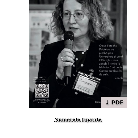
⤓ PDF
Numerele tipărite