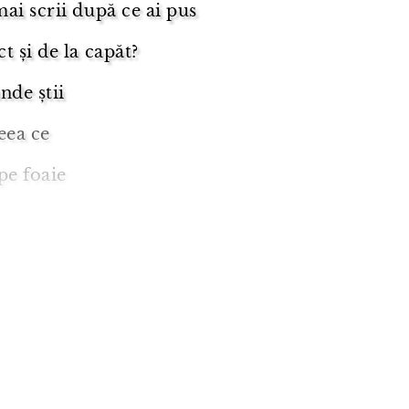
ai scrii după ce ai pus
t și de la capăt?
nde știi
eea ce
pe foaie
e va revolta
ei fi obligat
crii un roman?
zi că aș putea vreodată să fiu un
itor?