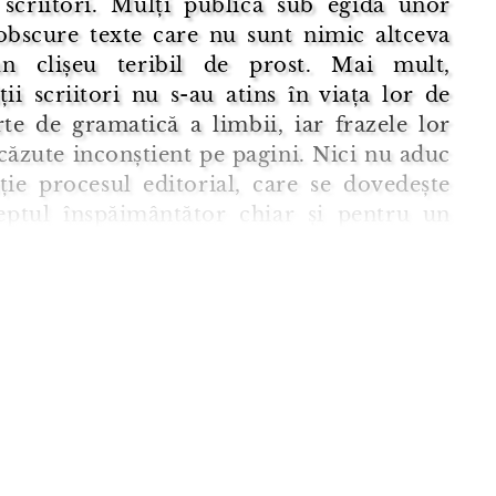
, scriitori. Mulți publică sub egida unor
 obscure texte care nu sunt nimic altceva
n clișeu teribil de prost. Mai mult,
ții scriitori nu s-au atins în viața lor de
te de gramatică a limbii, iar frazele lor
 căzute inconștient pe pagini. Nici nu aduc
ție procesul editorial, care se dovedește
eptul înspăimântător chiar și pentru un
vizat.
, la rândul său, este o chestiune ...