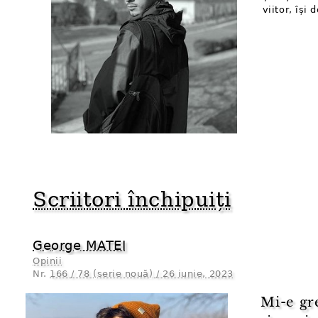
viitor, își
Scriitori închipuiți
George MATEI
Opinii
Nr.
166 / 78 (serie nouă) / 26 iunie, 2023
Mi-e gr