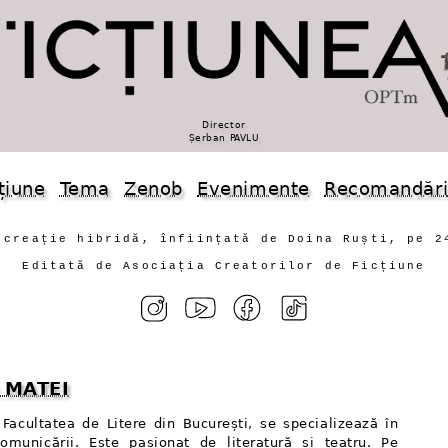
Director
Șerban PAVLU
țiune
Tema
Zenob
Evenimente
Recomandăr
 creație hibridă, înființată de Doina Ruști, pe 2
Editată de Asociația Creatorilor de Ficțiune
 MATEI
 Facultatea de Litere din București, se specializează în
Comunicării. Este pasionat de literatură și teatru. Pe