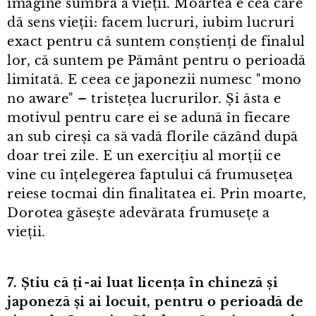
imagine sumbră a vieții. Moartea e cea care
dă sens vieții: facem lucruri, iubim lucruri
exact pentru că suntem conștienți de finalul
lor, că suntem pe Pământ pentru o perioadă
limitată. E ceea ce japonezii numesc "mono
no aware" – tristețea lucrurilor. Și ăsta e
motivul pentru care ei se adună în fiecare
an sub cireși ca să vadă florile căzând după
doar trei zile. E un exercițiu al morții ce
vine cu înțelegerea faptului că frumusețea
reiese tocmai din finalitatea ei. Prin moarte,
Dorotea găsește adevărata frumusețe a
vieții.
7. Știu că ți⁠-⁠ai luat licența în chineză și
japoneză și ai locuit, pentru o perioadă de