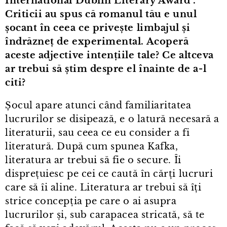
International Dublin Literary Award".
Criticii au spus că romanul tău e unul
șocant în ceea ce privește limbajul și
îndrăzneț de experimental. Acoperă
aceste adjective intențiile tale? Ce altceva
ar trebui să știm despre el înainte de a⁠-⁠l
citi?
Șocul apare atunci când familiaritatea
lucrurilor se disipează, e o latură necesară a
literaturii, sau ceea ce eu consider a fi
literatură. După cum spunea Kafka,
literatura ar trebui să fie o secure. Îi
disprețuiesc pe cei ce caută în cărți lucruri
care să îi aline. Literatura ar trebui să îți
strice concepția pe care o ai asupra
lucrurilor și, sub carapacea stricată, să te