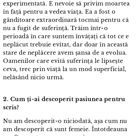
experimentată. E nevoie să privim moartea
în față pentru a vedea viața. Ea a fost o
gânditoare extraordinară tocmai pentru că
nu a fugit de suferință. Trăim într⁠-⁠o
perioadă în care suntem învățați că tot ce e
neplăcut trebuie evitat, dar doar în această
stare de neplăcere avem șansa de a evolua.
Oamenilor care evită suferința le lipsește
ceva, trec prin viață la un mod superficial,
nelăsând nicio urmă.
2. Cum ți⁠-⁠ai descoperit pasiunea pentru
scris?
Nu am descoperit⁠-⁠o niciodată, așa cum nu
am descoperit că sunt femeie. Întotdeauna