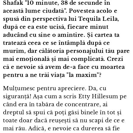
Shafak "10 minute, 38 de secunde în
această lume ciudată". Povestea acolo e
spusă din perspectiva lui Tequila Leila,
după ce ea este ucisă, fiecare minut
aducând cu sine o amintire. Și cartea ta
tratează ceea ce se întâmplă după ce
murim, dar călătoria personajului tău pare
mai emoțională și mai complicată. Crezi
că e nevoie să avem de⁠-⁠a face cu moartea
pentru a ne trăi viața "la maxim"?
Mulțumesc pentru apreciere. Da, cu
siguranță! Așa cum a scris Etty Hillesum pe
când era în tabăra de concentrare, ai
dreptul să spui că poți găsi binele în tot și
toate doar dacă reușești să nu scapi de ce e
mai rău. Adică, e nevoie ca durerea să fie