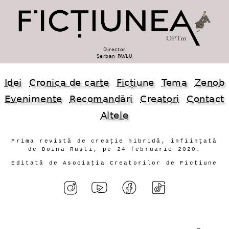
Director
Șerban PAVLU
Idei
Cronica de carte
Ficțiune
Tema
Zenob
Evenimente
Recomandări
Creatori
Contact
Altele
Prima revistă de creație hibridă, înființată
de Doina Ruști, pe 24 februarie 2020.
Editată de Asociația Creatorilor de Ficțiune