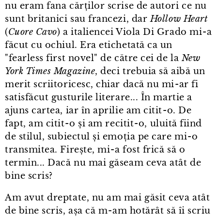
nu eram fana cărților scrise de autori ce nu
sunt britanici sau francezi, dar
Hollow Heart
(
Cuore Cavo
) a italiencei Viola Di Grado mi⁠-⁠a
făcut cu ochiul. Era etichetată ca un
"fearless first novel" de către cei de la
New
York Times Magazine
, deci trebuia să aibă un
merit scriitoricesc, chiar dacă nu mi⁠-⁠ar fi
satisfăcut gusturile literare... În martie a
ajuns cartea, iar în aprilie am citit⁠-⁠o. De
fapt, am citit⁠-⁠o și am recitit⁠-⁠o, uluită fiind
de stilul, subiectul și emoția pe care mi⁠-⁠o
transmitea. Firește, mi⁠-⁠a fost frică să o
termin... Dacă nu mai găseam ceva atât de
bine scris?
Am avut dreptate, nu am mai găsit ceva atât
de bine scris, așa că m⁠-⁠am hotărât să îi scriu