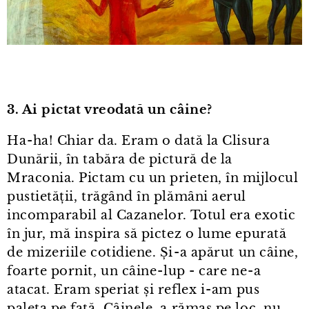
3. Ai pictat vreodată un câine?
Ha⁠-⁠ha! Chiar da. Eram o dată la Clisura
Dunării, în tabăra de pictură de la
Mraconia. Pictam cu un prieten, în mijlocul
pustietății, trăgând în plămâni aerul
incomparabil al Cazanelor. Totul era exotic
în jur, mă inspira să pictez o lume epurată
de mizeriile cotidiene. Și⁠-⁠a apărut un câine,
foarte pornit, un câine⁠-⁠lup - care ne⁠-⁠a
atacat. Eram speriat și reflex i⁠-⁠am pus
paleta pe față. Câinele a rămas pe loc, nu