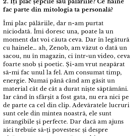
2. Îți plac șepcile sau pălăriile? Ce haine
fac parte din mitologia ta personală?
Îmi plac pălăriile, dar n⁠-⁠am purtat
niciodată. Îmi doresc una, poate la un
moment dat voi căuta ceva. Dar în legătură
cu hainele… ah, Zenob, am văzut o dată un
sacou, nu în magazin, ci într⁠-⁠un video, ceva
foarte snob și poetic. Și⁠-⁠am vrut neapărat
să-mi fac unul la fel. Am consumat timp,
energie. Numai până când am găsit un
material cât de cât a durat niște săptămâni.
Iar când în sfârșit a fost gata, nu era nici pe
de parte ca cel din clip. Adevăratele lucruri
sunt cele din mintea noastră, ele sunt
intangibile și perfecte. Dar dacă am ajuns
aici trebuie să-ți povestesc și despre