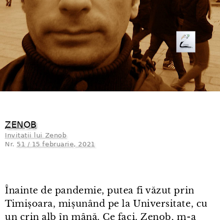
ZENOB
Invitații lui Zenob
Nr.
51 / 15 februarie, 2021
Înainte de pandemie, putea fi văzut prin
Timișoara, mișunând pe la Universitate, cu
un crin alb în mână. Ce faci, Zenob, m⁠-⁠a