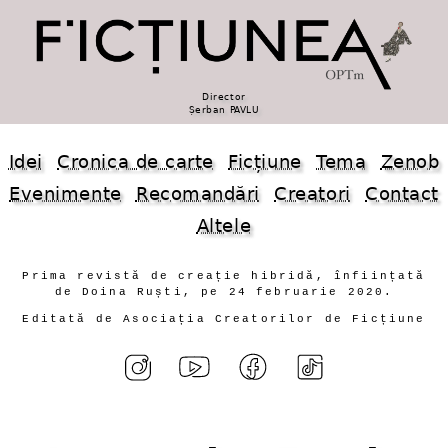
Director
Șerban PAVLU
Idei
Cronica de carte
Ficțiune
Tema
Zenob
Evenimente
Recomandări
Creatori
Contact
Altele
Prima revistă de creație hibridă, înființată
de Doina Ruști, pe 24 februarie 2020.
Editată de Asociația Creatorilor de Ficțiune