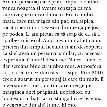
Am un personaj care prin timpul facultății
venea noaptea și aveam senzația că mă
supraveghează când dorm. Era o umbră
mată, care mă trăgea din pat, mă aspira,
încât uneori mă trezeam dimineața pe jos,
pe podea. L⁠-⁠am pictat ca să scap de el, să-i
spulber misterul. Apoi m⁠-⁠am întâlnit cu un
prieten din timpul liceului și am descoperit
că și el avea un personaj similar, cu aceeași
experință. Chiar îl desenase. Nu era identic,
dar semăna bine cu umbra mea. Atmosfera
aia, oarecum ezoterică s⁠-⁠a risipit. Prin 2010
cred a apărut un personaj la care țin mult. E
o versiune a mea, un tip care merge pe
marginea unei prăpăstii, nepăsător, cu
bocceaua în băț. Iar în stânga lui se leagănă
o vegetație din altă lume. El este