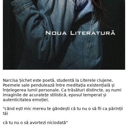
Narcisa Șichet este poetă, studentă la Literele clujene.
Poemele sale pendulează între meditația existențială și
înțelegerea lumii personale. Ca trăsături distincte, aș numi
imaginile de acuratețe stilistică, eposul temperat și
autenticitatea emoției.
"când ești mic mereu te gândești că tu nu o să fii ca părinții
tăi
că tu nu o să avortezi niciodată"