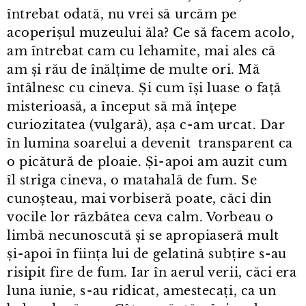
întrebat odată, nu vrei să urcăm pe
acoperișul muzeului ăla? Ce să facem acolo,
am întrebat cam cu lehamite, mai ales că
am și rău de înălțime de multe ori. Mă
întâlnesc cu cineva. Și cum își luase o față
misterioasă, a început să mă înțepe
curiozitatea (vulgară), așa c⁠-⁠am urcat. Dar
în lumina soarelui a devenit transparent ca
o picătură de ploaie. Și⁠-⁠apoi am auzit cum
îl striga cineva, o matahală de fum. Se
cunoșteau, mai vorbiseră poate, căci din
vocile lor răzbătea ceva calm. Vorbeau o
limbă necunoscută și se apropiaseră mult
și⁠-⁠apoi în ființa lui de gelatină subțire s⁠-⁠au
risipit fire de fum. Iar în aerul verii, căci era
luna iunie, s⁠-⁠au ridicat, amestecați, ca un