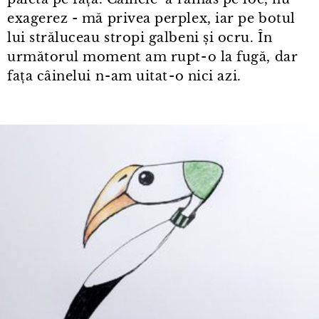
exagerez - mă privea perplex, iar pe botul
lui străluceau stropi galbeni și ocru. În
următorul moment am rupt⁠-⁠o la fugă, dar
fața câinelui n⁠-⁠am uitat⁠-⁠o nici azi.