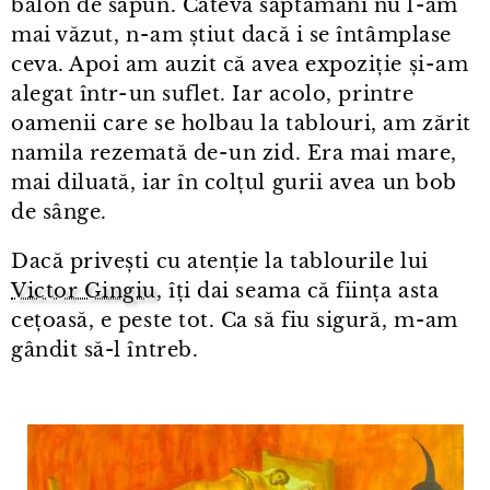
balon de săpun. Câteva săptămâni nu l⁠-⁠am
mai văzut, n⁠-⁠am știut dacă i se întâmplase
ceva. Apoi am auzit că avea expoziție și⁠-⁠am
alegat într⁠-⁠un suflet. Iar acolo, printre
oamenii care se holbau la tablouri, am zărit
namila rezemată de⁠-⁠un zid. Era mai mare,
mai diluată, iar în colțul gurii avea un bob
de sânge.
Dacă privești cu atenție la tablourile lui
Victor Gingiu
, îți dai seama că ființa asta
cețoasă, e peste tot. Ca să fiu sigură, m⁠-⁠am
gândit să-l întreb.