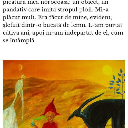
picătura mea norocoasă: un obiect, un
pandativ care imita stropul ploii. Mi⁠-⁠a
plăcut mult. Era făcut de mine, evident,
șlefuit dintr⁠-⁠o bucată de lemn. L⁠-⁠am purtat
câțiva ani, apoi m⁠-⁠am îndepărtat de el, cum
se întâmplă.