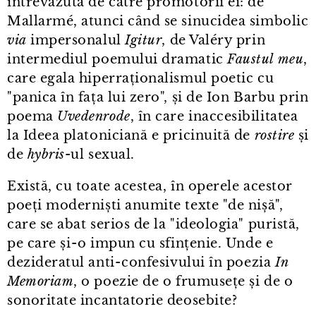
întrevăzută de către promotorii ei: de
Mallarmé, atunci când se sinucidea simbolic
via
impersonalul
Igitur
, de Valéry prin
intermediul poemului dramatic
Faustul meu
,
care egala hiperraționalismul poetic cu
"panica în fața lui zero", și de Ion Barbu prin
poema
Uvedenrode
, în care inaccesibilitatea
la Ideea platoniciană e pricinuită de
rostire
și
de
hybris
-ul sexual.
Există, cu toate acestea, în operele acestor
poeți moderniști anumite texte "de nișă",
care se abat serios de la "ideologia" puristă,
pe care și⁠-⁠o impun cu sfințenie. Unde e
dezideratul anti⁠-⁠confesivului în poezia
In
Memoriam
, o poezie de o frumusețe și de o
sonoritate incantatorie deosebite?