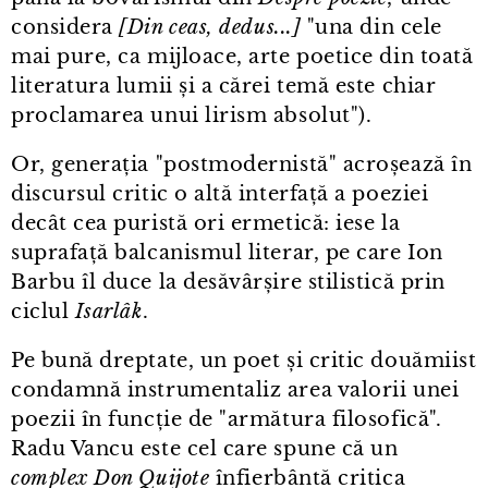
considera
[Din ceas, dedus...]
"una din cele
mai pure, ca mijloace, arte poetice din toată
literatura lumii și a cărei temă este chiar
proclamarea unui lirism absolut").
Or, generația "postmodernistă" acroșează în
discursul critic o altă interfață a poeziei
decât cea puristă ori ermetică: iese la
suprafață balcanismul literar, pe care Ion
Barbu îl duce la desăvârșire stilistică prin
ciclul
Isarlâk
.
Pe bună dreptate, un poet și critic douămiist
condamnă instrumentaliz area valorii unei
poezii în funcție de "armătura filosofică".
Radu Vancu este cel care spune că un
complex Don Quijote
înfierbântă critica