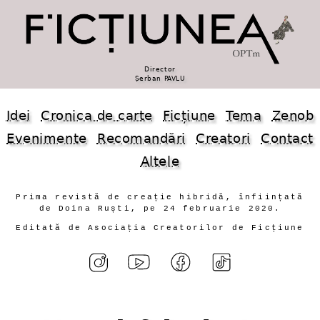
Director
Șerban PAVLU
Idei
Cronica de carte
Ficțiune
Tema
Zenob
Evenimente
Recomandări
Creatori
Contact
Altele
Prima revistă de creație hibridă, înființată
de Doina Ruști, pe 24 februarie 2020.
Editată de Asociația Creatorilor de Ficțiune