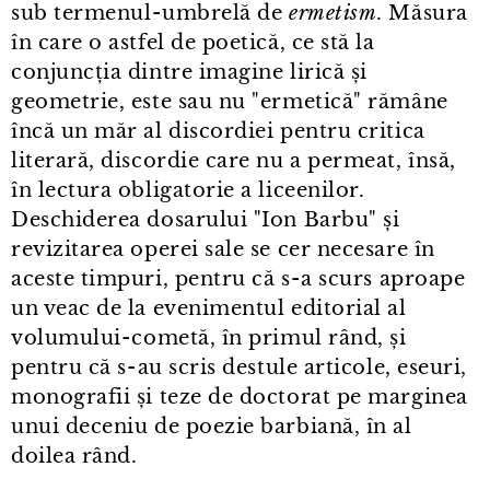
sub termenul⁠-⁠umbrelă de
ermetism
. Măsura
în care o astfel de poetică, ce stă la
conjuncția dintre imagine lirică și
geometrie, este sau nu "ermetică" rămâne
încă un măr al discordiei pentru critica
literară, discordie care nu a permeat, însă,
în lectura obligatorie a liceenilor.
Deschiderea dosarului "Ion Barbu" și
revizitarea operei sale se cer necesare în
aceste timpuri, pentru că s⁠-⁠a scurs aproape
un veac de la evenimentul editorial al
volumului⁠-⁠cometă, în primul rând, și
pentru că s⁠-⁠au scris destule articole, eseuri,
monografii și teze de doctorat pe marginea
unui deceniu de poezie barbiană, în al
doilea rând.