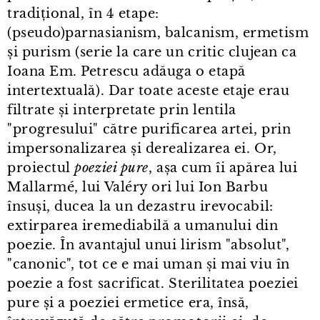
tradițional, în 4 etape:
(pseudo)parnasianism, balcanism, ermetism
și purism (serie la care un critic clujean ca
Ioana Em. Petrescu adăuga o etapă
intertextuală). Dar toate aceste etaje erau
filtrate și interpretate prin lentila
"progresului" către purificarea artei, prin
impersonalizarea și derealizarea ei. Or,
proiectul
poeziei pure
, așa cum îi apărea lui
Mallarmé, lui Valéry ori lui Ion Barbu
însuși, ducea la un dezastru irevocabil:
extirparea iremediabilă a umanului din
poezie. În avantajul unui lirism "absolut",
"canonic", tot ce e mai uman și mai viu în
poezie a fost sacrificat. Sterilitatea poeziei
pure și a poeziei ermetice era, însă,