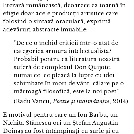
literară românească, deoarece ea toarnă în
efigie doar acele producții artistice care,
folosind o sintaxă oraculară, exprimă
adevăruri abstracte imuabile:
"De ce o închid criticii într⁠-⁠o atât de
categorică armură intelectualistă?
Probabil pentru că literatura noastră
suferă de complexul Don Quijote;
numai cel ce pleacă la lupte cu idei
schimbate în mori de vânt, călare pe o
mârțoagă filosofică, este la noi poet"
(Radu Vancu,
Poezie și individuație
, 2014).
E motivul pentru care un Ion Barbu, un
Nichita Stănescu ori un Ștefan Augustin
Doinaș au fost întâmpinați cu surle și cu