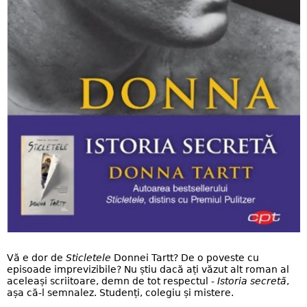
Vă e dor de
Sticletele
Donnei Tartt? De o poveste cu
episoade imprevizibile? Nu știu dacă ați văzut alt roman al
aceleași scriitoare, demn de tot respectul -
Istoria secretă
,
așa că-l semnalez. Studenți, colegiu și mistere.