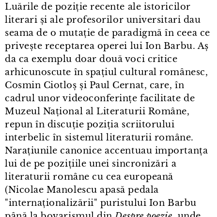
Luările de poziție recente ale istoricilor
literari și ale profesorilor universitari dau
seama de o mutație de paradigmă în ceea ce
privește receptarea operei lui Ion Barbu. Aș
da ca exemplu doar două voci critice
arhicunoscute în spațiul cultural românesc,
Cosmin Ciotloș și Paul Cernat, care, în
cadrul unor videoconferințe facilitate de
Muzeul Național al Literaturii Române,
repun în discuție poziția scriitorului
interbelic în sistemul literaturii române.
Narațiunile canonice accentuau importanța
lui de pe pozițiile unei sincronizări a
literaturii române cu cea europeană
(Nicolae Manolescu apasă pedala
"internaționalizării" puristului Ion Barbu
până la bovarismul din
Despre poezie
, unde