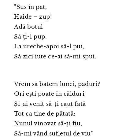
"Sus în pat,
Haide – zup!
Adă botul
Să ți⁠-⁠l pup.
La ureche⁠-⁠apoi să-l pui,
Să zici iute ce⁠-⁠ai să-mi spui.
Vrem să batem lunci, păduri?
Ori ești poate în călduri
Și⁠-⁠ai venit să-ți caut fată
Tot ca tine de pătată:
Nunul vinovat să-ți fiu,
Să-mi vând sufletul de viu"