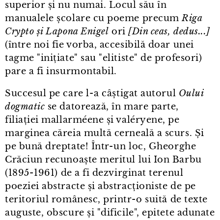
superior și nu numai. Locul său în
manualele școlare cu poeme precum
Riga
Crypto și Lapona Enigel
ori
[Din ceas, dedus...]
(între noi fie vorba, accesibilă doar unei
tagme "inițiate" sau "elitiste" de profesori)
pare a fi insurmontabil.
Succesul pe care l⁠-⁠a câștigat autorul
Oului
dogmatic
se datorează, în mare parte,
filiației mallarméene și valéryene, pe
marginea căreia multă cerneală a scurs. Și
pe bună dreptate! Într⁠-⁠un loc, Gheorghe
Crăciun recunoaște meritul lui Ion Barbu
(1895⁠-⁠1961) de a fi dezvirginat terenul
poeziei abstracte și abstracționiste de pe
teritoriul românesc, printr⁠-⁠o suită de texte
auguste, obscure și "dificile", epitete adunate