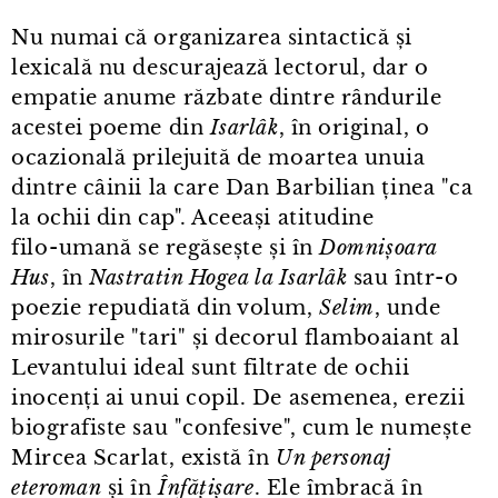
Nu numai că organizarea sintactică și
lexicală nu descurajează lectorul, dar o
empatie anume răzbate dintre rândurile
acestei poeme din
Isarlâk
, în original, o
ocazională prilejuită de moartea unuia
dintre câinii la care Dan Barbilian ținea "ca
la ochii din cap". Aceeași atitudine
filo⁠-⁠umană se regăsește și în
Domnișoara
Hus
, în
Nastratin Hogea la Isarlâk
sau într⁠-⁠o
poezie repudiată din volum,
Selim
, unde
mirosurile "tari" și decorul flamboaiant al
Levantului ideal sunt filtrate de ochii
inocenți ai unui copil. De asemenea, erezii
biografiste sau "confesive", cum le numește
Mircea Scarlat, există în
Un personaj
eteroman
și în
Înfățișare
. Ele îmbracă în