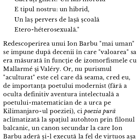
E tipul nostru: un hibrid,
Un laș pervers de lașă școală
Etero⁠-⁠héterosexuală."
Redescoperirea unui Ion Barbu "mai uman"
se impune după decenii în care "valoarea" sa
era măsurată în funcție de izomorfismele cu
Mallarmé și Valéry. Or, nu purismul
"aculturat" este cel care dă seama, cred eu,
de importanța poetului modernist (fără a
oculta definitiv aventura intelectuală a
poetului⁠-⁠matematician de a urca pe
Kilimanjaro⁠-⁠ul poeziei), ci
poezia pură
aclimatizată la spațiul autohton prin filonul
balcanic, un canon secundar la care Ion
Barbu aderă și⁠-⁠l execută la fel de virtuos așa