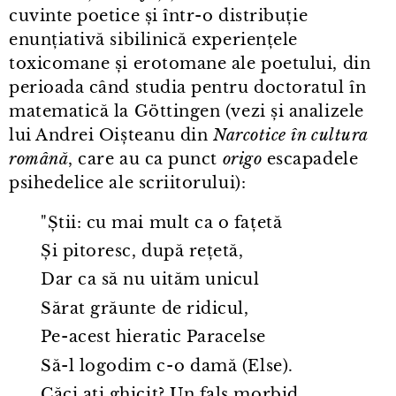
cuvinte poetice și într⁠-⁠o distribuție
enunțiativă sibilinică experiențele
toxicomane și erotomane ale poetului, din
perioada când studia pentru doctoratul în
matematică la Göttingen (vezi și analizele
lui Andrei Oișteanu din
Narcotice în cultura
română
, care au ca punct
origo
escapadele
psihedelice ale scriitorului):
"Știi: cu mai mult ca o fațetă
Și pitoresc, după rețetă,
Dar ca să nu uităm unicul
Sărat grăunte de ridicul,
Pe⁠-⁠acest hieratic Paracelse
Să-l logodim c⁠-⁠o damă (Else).
Căci ați ghicit? Un fals morbid