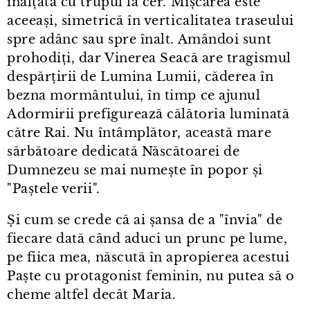
înălțată cu trupul la cer. Mișcarea este
aceeași, simetrică în verticalitatea traseului
spre adânc sau spre înalt. Amândoi sunt
prohodiți, dar Vinerea Seacă are tragismul
despărțirii de Lumina Lumii, căderea în
bezna mormântului, în timp ce ajunul
Adormirii prefigurează călătoria luminată
către Rai. Nu întâmplător, această mare
sărbătoare dedicată Născătoarei de
Dumnezeu se mai numește în popor și
"Paștele verii".
Și cum se crede că ai șansa de a "învia" de
fiecare dată când aduci un prunc pe lume,
pe fiica mea, născută în apropierea acestui
Paște cu protagonist feminin, nu putea să o
cheme altfel decât Maria.