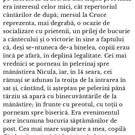
era interesul celor mici, cât repertoriul
cântărilor de după; mersul la Cruce
reprezenta, mai degrabă, o ocazie de
socializare cu prietenii, un prilej de bucurie
a cântecului și o victorie în sine a faptului
că, deși se⁠-⁠ntuneca de⁠-⁠a binelea, copiii erau
încă pe afară, în deplină legalitate. Cei mai
vrednici se porneau în pelerinaj spre
mănăstirea Nicula, iar, în 14 seara, cei
rămași se adunau la troița de la intrarea în
sat și, cântând, îi așteptau pe pelerini până
târziu să apară cu binecuvântările de la
mănăstire; în frunte cu preotul, cu toții o
porneam spre biserică. Era evenimentul
care încununa bucuria săptămânilor de
post. Cea mai mare supărare a mea, copilă