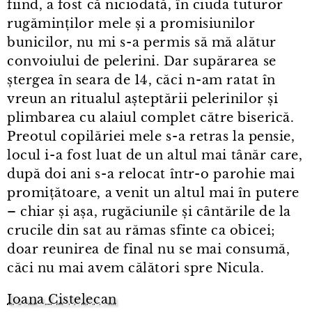
fiind, a fost că niciodată, în ciuda tuturor
rugăminților mele și a promisiunilor
bunicilor, nu mi s⁠-⁠a permis să mă alătur
convoiului de pelerini. Dar supărarea se
ștergea în seara de 14, căci n⁠-⁠am ratat în
vreun an ritualul așteptării pelerinilor și
plimbarea cu alaiul complet către biserică.
Preotul copilăriei mele s⁠-⁠a retras la pensie,
locul i⁠-⁠a fost luat de un altul mai tânăr care,
după doi ani s⁠-⁠a relocat într⁠-⁠o parohie mai
promițătoare, a venit un altul mai în putere
– chiar și așa, rugăciunile și cântările de la
crucile din sat au rămas sfinte ca obicei;
doar reunirea de final nu se mai consumă,
căci nu mai avem călători spre Nicula.
Ioana Cistelecan