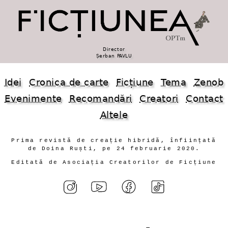
Director
Șerban PAVLU
Idei
Cronica de carte
Ficțiune
Tema
Zenob
Evenimente
Recomandări
Creatori
Contact
Altele
Prima revistă de creație hibridă, înființată
de Doina Ruști, pe 24 februarie 2020.
Editată de Asociația Creatorilor de Ficțiune