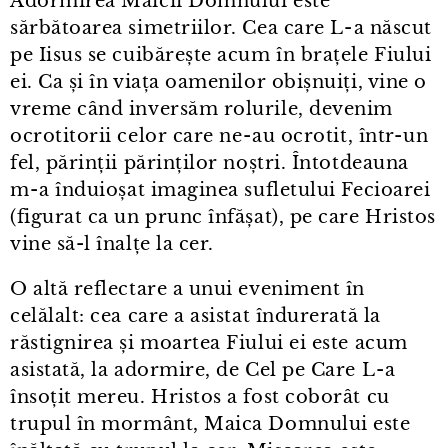
Adormirea Maicii Domnului este
sărbătoarea simetriilor. Cea care L⁠-⁠a născut
pe Iisus se cuibărește acum în brațele Fiului
ei. Ca și în viața oamenilor obișnuiți, vine o
vreme când inversăm rolurile, devenim
ocrotitorii celor care ne⁠-⁠au ocrotit, într⁠-⁠un
fel, părinții părinților noștri. Întotdeauna
m⁠-⁠a înduioșat imaginea sufletului Fecioarei
(figurat ca un prunc înfășat), pe care Hristos
vine să-l înalțe la cer.
O altă reflectare a unui eveniment în
celălalt: cea care a asistat îndurerată la
răstignirea și moartea Fiului ei este acum
asistată, la adormire, de Cel pe Care L⁠-⁠a
însoțit mereu. Hristos a fost coborât cu
trupul în mormânt, Maica Domnului este