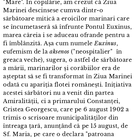
"Mare". În copilărie, am crezut că Ziua
Marinei descinsese cumva dintr⁠-⁠o
sărbătoare mitică a eroicilor marinari care
se încumetaseră să înfrunte Pontul Euxinus,
marea căreia i se aduceau ofrande pentru a
fi îmblânzită. Așa cum numele
Euxinus
,
eufemism de la
aksenos
("neospitalier" în
greaca veche), sugera, o astfel de sărbătoare
a mării, marinarilor și corăbiilor era de
așteptat să se fi transformat în Ziua Marinei
odată cu apariția flotei românești. Inițiativa
acestei sărbători nu a venit din partea
Amiralității, ci a primarului Constanței,
Cristea Georgescu, care pe 6 august 1902 a
trimis o scrisoare municipalităților din
întreaga țară, anunțând că pe 15 august, de
Sf. Maria, pe care o declara "patroana