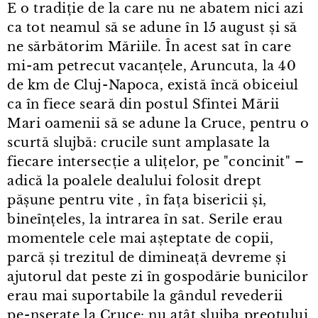
E o tradiție de la care nu ne abatem nici azi
ca tot neamul să se adune în 15 august și să
ne sărbătorim Măriile. În acest sat în care
mi⁠-⁠am petrecut vacanțele, Aruncuta, la 40
de km de Cluj⁠-⁠Napoca, există încă obiceiul
ca în fiece seară din postul Sfintei Mării
Mari oamenii să se adune la Cruce, pentru o
scurtă slujbă: crucile sunt amplasate la
fiecare intersecție a ulițelor, pe "concinit" –
adică la poalele dealului folosit drept
pășune pentru vite , în fața bisericii și,
bineînțeles, la intrarea în sat. Serile erau
momentele cele mai așteptate de copii,
parcă și trezitul de dimineață devreme și
ajutorul dat peste zi în gospodărie bunicilor
erau mai suportabile la gândul revederii
pe⁠-⁠nserate la Cruce: nu atât slujba preotului