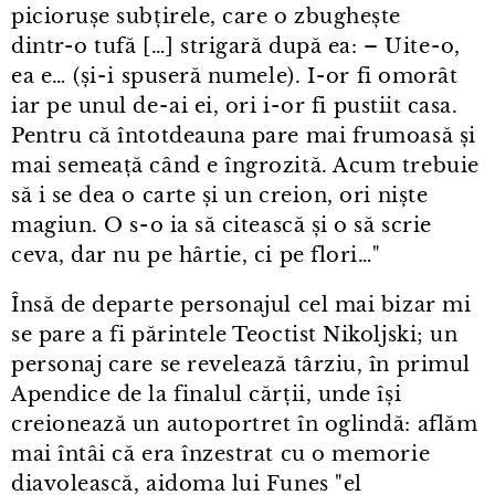
piciorușe subțirele, care o zbughește
dintr⁠-⁠o tufă […] strigară după ea: – Uite⁠-⁠o,
ea e… (și⁠-⁠i spuseră numele). I⁠-⁠or fi omorât
iar pe unul de⁠-⁠ai ei, ori i⁠-⁠or fi pustiit casa.
Pentru că întotdeauna pare mai frumoasă și
mai semeață când e îngrozită. Acum trebuie
să i se dea o carte și un creion, ori niște
magiun. O s⁠-⁠o ia să citească și o să scrie
ceva, dar nu pe hârtie, ci pe flori…"
Însă de departe personajul cel mai bizar mi
se pare a fi părintele Teoctist Nikoljski; un
personaj care se revelează târziu, în primul
Apendice de la finalul cărții, unde își
creionează un autoportret în oglindă: aflăm
mai întâi că era înzestrat cu o memorie
diavolească, aidoma lui Funes "el