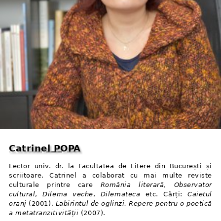
Catrinel POPA
Lector univ. dr. la Facultatea de Litere din București și
scriitoare, Catrinel a colaborat cu mai multe reviste
culturale printre care
România literară
,
Observator
cultural
,
Dilema veche
,
Dilemateca
etc. Cărți:
Caietul
oranj
(2001),
Labirintul de oglinzi. Repere pentru o poetică
a metatranzitivității
(2007).