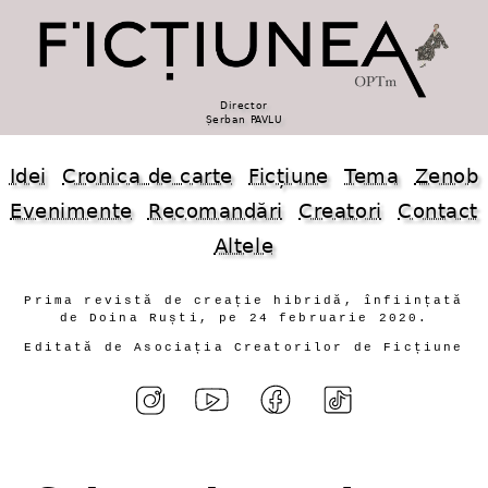
Director
Șerban PAVLU
Idei
Cronica de carte
Ficțiune
Tema
Zenob
Evenimente
Recomandări
Creatori
Contact
Altele
Prima revistă de creație hibridă, înființată
de Doina Ruști, pe 24 februarie 2020.
Editată de Asociația Creatorilor de Ficțiune