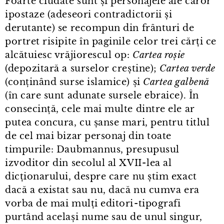
Foarte ciudate sunt și personajele ale căror
ipostaze (adeseori contradictorii și
derutante) se recompun din frânturi de
portret risipite în paginile celor trei cărți ce
alcătuiesc vrăjiorescul op:
Cartea roșie
(depozitară a surselor creștine);
Cartea verde
(conținând surse islamice) și
Cartea galbenă
(în care sunt adunate sursele ebraice). În
consecință, cele mai multe dintre ele ar
putea concura, cu șanse mari, pentru titlul
de cel mai bizar personaj din toate
timpurile: Daubmannus, presupusul
izvoditor din secolul al XVII⁠-⁠lea al
dicționarului, despre care nu știm exact
dacă a existat sau nu, dacă nu cumva era
vorba de mai mulți editori⁠-⁠tipografi
purtând același nume sau de unul singur,