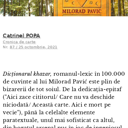
Catrinel POPA
Cronica de carte
Nr.
87 / 25 octombrie, 2021
Dicționarul khazar,
romanul⁠-⁠lexic în 100.000
de cuvinte al lui Milorad Pavić este plin de
bizarerii de tot soiul. De la dedicația⁠-⁠epitaf
("Aici zace cititorul/ Care nu va deschide
niciodată/ Această carte. Aici e mort pe
vecie"), până la celelalte elemente
paratextuale, unul mai sofisticat ca altul,