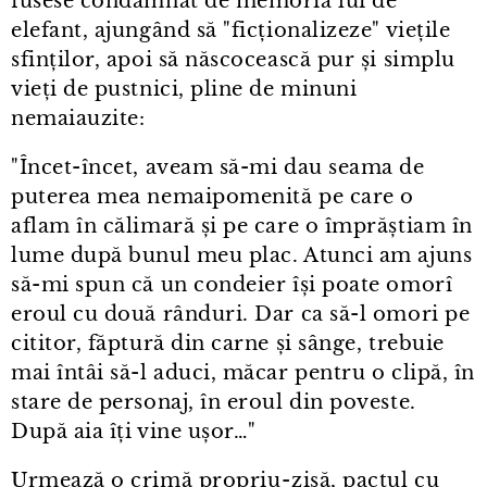
fusese condamnat de memoria lui de
elefant, ajungând să "ficționalizeze" viețile
sfinților, apoi să născocească pur și simplu
vieți de pustnici, pline de minuni
nemaiauzite:
"Încet-încet, aveam să-mi dau seama de
puterea mea nemaipomenită pe care o
aflam în călimară și pe care o împrăștiam în
lume după bunul meu plac. Atunci am ajuns
să-mi spun că un condeier își poate omorî
eroul cu două rânduri. Dar ca să-l omori pe
cititor, făptură din carne și sânge, trebuie
mai întâi să-l aduci, măcar pentru o clipă, în
stare de personaj, în eroul din poveste.
După aia îți vine ușor…"
Urmează o crimă propriu⁠-⁠zisă, pactul cu