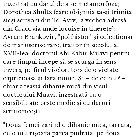
înzestrat cu darul de a se metamorfoza;
Dorothea Shultz (care obișnuia să-și trimită
sieși scrisori din Tel Aviv, la vechea adresă
din Cracovia unde locuise în tinerețe);
Avram Branković, "polihistor" și colecționar
de manuscrise rare, trăitor în secolul al
XVII⁠-⁠lea; doctorul Abi Kabir Muavi pentru
care timpul începe să se scurgă în sens
invers, pe firul viselor, tors de o vietate
capricioasă și fără nume. Și – de ce nu ? –
chiar această dihanie mică din visul
doctorului Muavi, înzestrată cu o
sensibilitate peste medie și cu daruri
scriitoricești:
"Două femei zărind o dihanie mică, tărcată,
cu o mutrișoară parcă pudrată, pe două