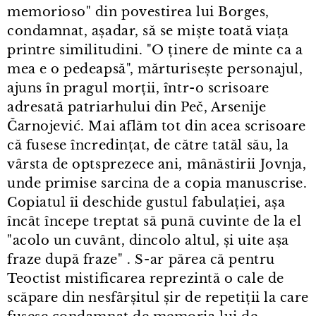
memorioso" din povestirea lui Borges,
condamnat, așadar, să se miște toată viața
printre similitudini. "O ținere de minte ca a
mea e o pedeapsă", mărturisește personajul,
ajuns în pragul morții, într⁠-⁠o scrisoare
adresată patriarhului din Peč, Arsenije
Čarnojević. Mai aflăm tot din acea scrisoare
că fusese încredințat, de către tatăl său, la
vârsta de optsprezece ani, mânăstirii Jovnja,
unde primise sarcina de a copia manuscrise.
Copiatul îi deschide gustul fabulației, așa
încât începe treptat să pună cuvinte de la el
"acolo un cuvânt, dincolo altul, și uite așa
fraze după fraze" . S⁠-⁠ar părea că pentru
Teoctist mistificarea reprezintă o cale de
scăpare din nesfârșitul șir de repetiții la care