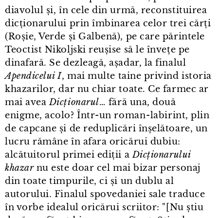
diavolul și, în cele din urmă, reconstituirea
dicționarului prin îmbinarea celor trei cărți
(Roșie, Verde și Galbenă), pe care părintele
Teoctist Nikoljski reușise să le învețe pe
dinafară. Se dezleagă, așadar, la finalul
Apendicelui I
, mai multe taine privind istoria
khazarilor, dar nu chiar toate. Ce farmec ar
mai avea
Dicționarul
… fără una, două
enigme, acolo? Într⁠-⁠un roman⁠-⁠labirint, plin
de capcane și de reduplicări înșelătoare, un
lucru rămâne în afara oricărui dubiu:
alcătuitorul primei ediții a
Dicționarului
khazar
nu este doar cel mai bizar personaj
din toate timpurile, ci și un dublu al
autorului. Finalul spovedaniei sale traduce
în vorbe idealul oricărui scriitor: "[Nu știu