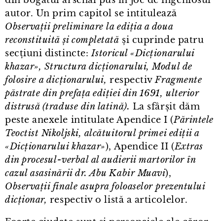
din bogatul arsenal pus în joc de ingeniosul
autor. Un prim capitol se intitulează
Observații preliminare la ediția a doua
reconstituită și completată
și cuprinde patru
secțiuni distincte:
Istoricul «Dicționarului
khazar», Structura dicționarului, Modul de
folosire a dicționarului,
respectiv
Fragmente
păstrate din prefața ediției din 1691, ulterior
distrusă (traduse din latină).
La sfârșit dăm
peste anexele intitulate Apendice I (
Părintele
Teoctist Nikoljski, alcătuitorul primei ediții a
«Dicționarului khazar»
), Apendice II (
Extras
din procesul⁠-⁠verbal al audierii martorilor în
cazul asasinării dr. Abu Kabir Muavi
),
Observații finale asupra foloaselor prezentului
dicționar,
respectiv o listă a articolelor.