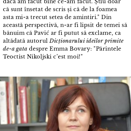
dacă am făcut bine ce⁠-⁠am făcut. Știu doar
că sunt însetat de scris și că de la foamea
asta mi⁠-⁠a trecut setea de amintiri." Din
această perspectivă, n⁠-⁠ar fi lipsit de temei să
bănuim că Pavić ar fi putut să exclame, ca
altădată autorul
Dicționarului ideilor primite
de⁠-⁠a gata
despre Emma Bovary: "Părintele
Teoctist Nikoljski c’est moi!"