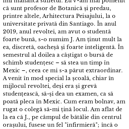
îmi mănâncă sufletul. Eu v⁠-⁠am mai pomenit
că sunt profesor de Botanică și predau,
printre altele, Arhitectura Peisajului, la o
universitate privată din Santiago. În anul
2019, anul revoltei, am avut o studentă
foarte bună, s⁠-⁠o numim J. Am ținut mult la
ea, discretă, oacheșă și foarte inteligentă. În
semestrul al doilea a câștigat o bursă de
schimb studențesc – să stea un timp în
Mexic –, ceea ce mi s⁠-⁠a părut extraordinar.
A venit în mod special la școală, chiar în
mijlocul revoltei, deși era și grevă
studențească, să-și dea un examen, ca să
poată pleca în Mexic. Cum eram bolnav, am
rugat o colegă să-mi țină locul. Am aflat de
la ea că J., pe câmpul de bătălie din centrul
orașului, fusese un fel "infirmieră"; încă o