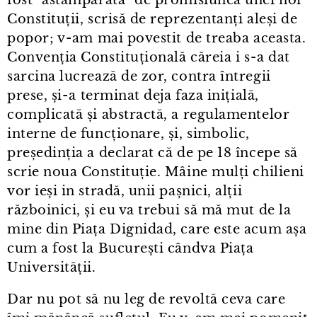
fost "astâmpărată" de promisiunea unei noi
Constituții, scrisă de reprezentanți aleși de
popor; v⁠-⁠am mai povestit de treaba aceasta.
Convenția Constituțională căreia i s⁠-⁠a dat
sarcina lucrează de zor, contra întregii
prese, și⁠-⁠a terminat deja faza inițială,
complicată și abstractă, a regulamentelor
interne de funcționare, și, simbolic,
președinția a declarat că de pe 18 începe să
scrie noua Constituție. Mâine mulți chilieni
vor ieși in stradă, unii pașnici, alții
războinici, și eu va trebui să mă mut de la
mine din Piața Dignidad, care este acum așa
cum a fost la București cândva Piața
Universității.
Dar nu pot să nu leg de revoltă ceva care