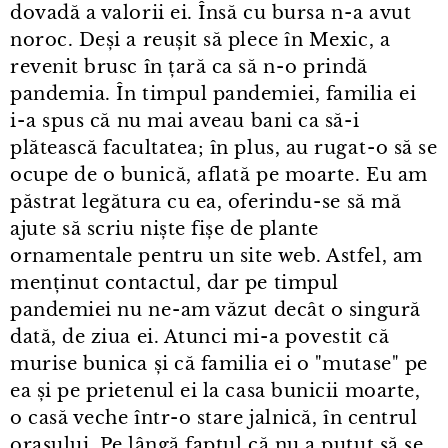
dovadă a valorii ei. Însă cu bursa n⁠-⁠a avut
noroc. Deși a reușit să plece în Mexic, a
revenit brusc în țară ca să n⁠-⁠o prindă
pandemia. În timpul pandemiei, familia ei
i⁠-⁠a spus că nu mai aveau bani ca să-i
plătească facultatea; în plus, au rugat⁠-⁠o să se
ocupe de o bunică, aflată pe moarte. Eu am
păstrat legătura cu ea, oferindu⁠-⁠se să mă
ajute să scriu niște fișe de plante
ornamentale pentru un site web. Astfel, am
menținut contactul, dar pe timpul
pandemiei nu ne⁠-⁠am văzut decât o singură
dată, de ziua ei. Atunci mi⁠-⁠a povestit că
murise bunica și că familia ei o "mutase" pe
ea și pe prietenul ei la casa bunicii moarte,
o casă veche într⁠-⁠o stare jalnică, în centrul
orașului. Pe lângă faptul că nu a putut să se