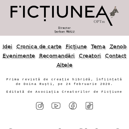
Director
Șerban PAVLU
Idei
Cronica de carte
Ficțiune
Tema
Zenob
Evenimente
Recomandări
Creatori
Contact
Altele
Prima revistă de creație hibridă, înființată
de Doina Ruști, pe 24 februarie 2020.
Editată de Asociația Creatorilor de Ficțiune