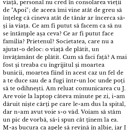
viață, personal nu cred în consolarea vieții
de "Apoi"; de aceea îmi vine atât de greu să
înțeleg că cineva atât de tânăr ar încerca să-
și ia viața. Ce am fi putut să facem ca să nu
se întâmple așa ceva? Ce ar fi putut face
familia? Prietenul? Societatea, care nu a
ajutat⁠-⁠o deloc: o viață de plătit, un
învățământ de plătit. Cum să faci față? A mai
fost și treaba cu îngrijitul și moartea
bunicii, moartea fiind în acest caz un fel de
a te duce sau de a fugi într⁠-⁠un loc unde poți
să te odihnești. Am reluat comunicarea cu J.
Are voie la laptop câteva minute pe zi, i⁠-⁠am
dăruit niște cărți pe care le⁠-⁠am dus la spital,
dar n⁠-⁠am avut voie s⁠-⁠o văd. Voiam să stăm
un pic de vorbă, să-i spun cât ținem la ea.
M⁠-⁠aș bucura ca apele să revină în albie, iar J