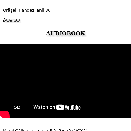
Orășel irlandez, anii 80.
Amazon
AUDIOBOOK
Mihai Călin citește din E.A. Poe (Pe VOXA)