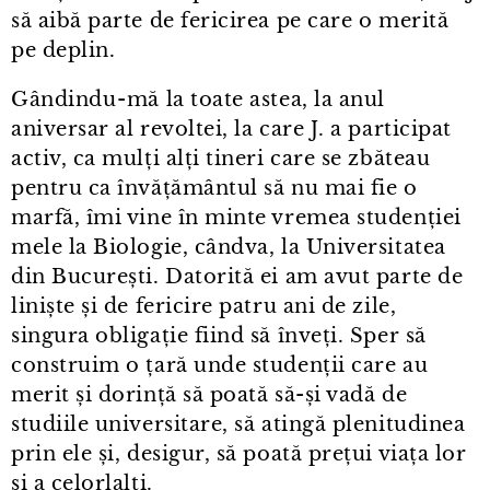
să aibă parte de fericirea pe care o merită
pe deplin.
Gândindu⁠-⁠mă la toate astea, la anul
aniversar al revoltei, la care J. a participat
activ, ca mulți alți tineri care se zbăteau
pentru ca învățământul să nu mai fie o
marfă, îmi vine în minte vremea studenției
mele la Biologie, cândva, la Universitatea
din București. Datorită ei am avut parte de
liniște și de fericire patru ani de zile,
singura obligație fiind să înveți. Sper să
construim o țară unde studenții care au
merit și dorință să poată să-și vadă de
studiile universitare, să atingă plenitudinea
prin ele și, desigur, să poată prețui viața lor
și a celorlalți.