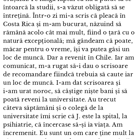
întoarcă la studii, s⁠-⁠a văzut obligată să se
întrețină. Într⁠-⁠o zi mi⁠-⁠a scris că pleacă în
Costa Rica și m⁠-⁠am bucurat, năzuind să
rămână acolo cât mai mult, fiind o țară cu o
natură excepțională; mă gândeam că poate,
măcar pentru o vreme, își va putea găsi un
loc de muncă. Dar a revenit în Chile. Iar am
comunicat, m⁠-⁠a rugat să-i dau o scrisoare
de recomandare fiindcă trebuia să caute iar
un loc de muncă. I⁠-⁠am dat scrisoarea și
i⁠-⁠am urat noroc, să câștige niște bani și să
poată reveni la universitate. Au trecut
câteva săptămâni și o colegă de la
universitate îmi scrie că J. este la spital, la
psihiatrie, că încercase să-și ia viața. Am
încremenit. Eu sunt un om care ține mult la