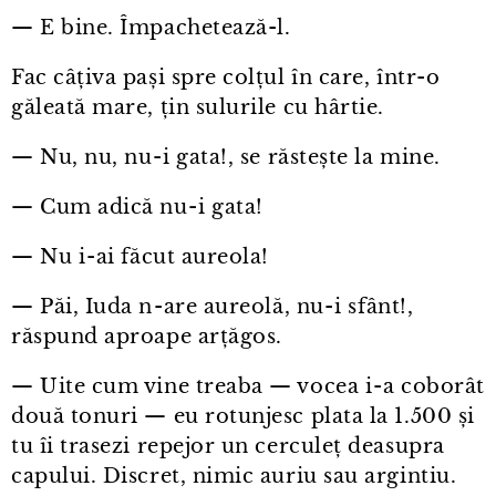
— E bine. Împachetează-l.
Fac câțiva pași spre colțul în care, într⁠-⁠o
găleată mare, țin sulurile cu hârtie.
— Nu, nu, nu⁠-⁠i gata!, se răstește la mine.
— Cum adică nu⁠-⁠i gata!
— Nu i⁠-⁠ai făcut aureola!
— Păi, Iuda n⁠-⁠are aureolă, nu⁠-⁠i sfânt!,
răspund aproape arțăgos.
— Uite cum vine treaba — vocea i⁠-⁠a coborât
două tonuri — eu rotunjesc plata la 1.500 și
tu îi trasezi repejor un cerculeț deasupra
capului. Discret, nimic auriu sau argintiu.