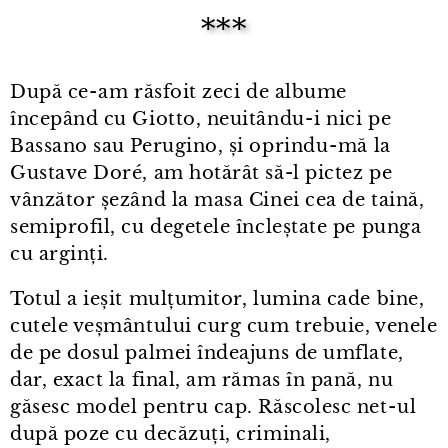
***
După ce⁠-⁠am răsfoit zeci de albume
începând cu Giotto, neuitându⁠-⁠i nici pe
Bassano sau Perugino, și oprindu⁠-⁠mă la
Gustave Doré, am hotărât să-l pictez pe
vânzător șezând la masa Cinei cea de taină,
semiprofil, cu degetele încleștate pe punga
cu arginți.
Totul a ieșit mulțumitor, lumina cade bine,
cutele veșmântului curg cum trebuie, venele
de pe dosul palmei îndeajuns de umflate,
dar, exact la final, am rămas în pană, nu
găsesc model pentru cap. Răscolesc net⁠-⁠ul
după poze cu decăzuți, criminali,