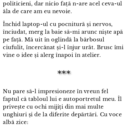
politicieni, dar nicio față n⁠-⁠are acel ceva⁠-⁠ul
ăla de care am eu nevoie.
Închid laptop⁠-⁠ul cu pocnitură și nervos,
înciudat, merg la baie să-mi arunc niște apă
pe față. Mă uit în oglindă la bărbosul
ciufulit, încercănat și⁠-⁠l înjur urât. Brusc îmi
vine o idee și alerg înapoi în atelier.
***
Nu pare să-l impresioneze în vreun fel
faptul că tabloul lui e autoportretul meu. Îl
privește cu ochi mijiți din mai multe
unghiuri și de la diferite depărtări. Cu voce
albă zice: