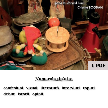
⤓ PDF
Numerele tipărite
confesiuni
vizual
literatură
interviuri
topuri
debut
istorii
opinii