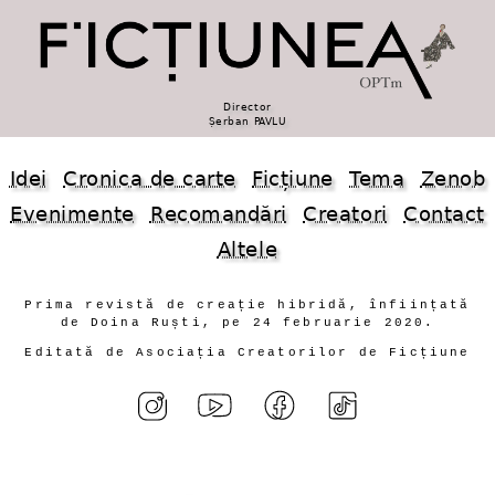
Director
Șerban PAVLU
Idei
Cronica de carte
Ficțiune
Tema
Zenob
Evenimente
Recomandări
Creatori
Contact
Altele
Prima revistă de creație hibridă, înființată
de Doina Ruști, pe 24 februarie 2020.
Editată de Asociația Creatorilor de Ficțiune