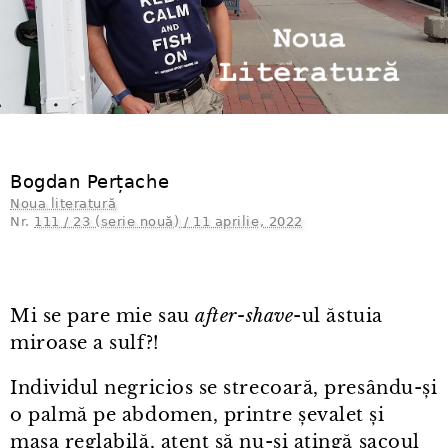
Bogdan Perțache
Noua literatură
Nr.
111 / 23 (serie nouă) / 11 aprilie, 2022
Mi se pare mie sau
after⁠-⁠shave
-ul ăstuia
miroase a sulf?!
Individul negricios se strecoară, presându-și
o palmă pe abdomen, printre șevalet și
masa reglabilă, atent să nu-și atingă sacoul