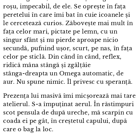
roșu, impecabil, de ele. Se oprește în fața
peretelui în care îmi bat în cuie icoanele și
le cercetează curios. Zăbovește mai mult în
fața celor mari, pictate pe lemn, cu un
singur sfânt și nu pierde aproape nicio
secundă, pufnind ușor, scurt, pe nas, în fața
celor pe sticlă. Din când în când, reflex,
ridică mâna stângă și zgâlțâie
stânga⁠-⁠dreapta un Omega automatic, de
aur. Nu spune nimic. Îl privesc cu speranță.
Prezența lui masivă îmi micșorează mai tare
atelierul. S⁠-⁠a împuținat aerul. În răstimpuri
scot pensula de după ureche, mă scarpin cu
coada ei pe gât, în creștetul capului, după
care o bag la loc.