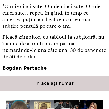
"O mie cinci sute. O mie cinci sute. O mie
cinci sute.", repet, în gând, în timp ce
amestec puțin acril galben cu cea mai
subțire pensulă pe care o am.
Pleacă zâmbitor, cu tabloul la subțioară, nu
înainte de a⁠-⁠mi fi pus în palmă,
numărându⁠-⁠le una câte una, 30 de bancnote
de 50 de dolari.
Bogdan Perțache
în același număr