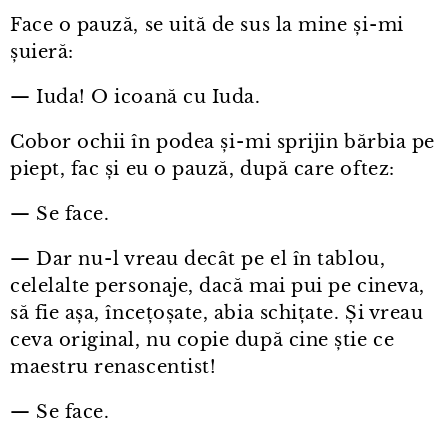
Face o pauză, se uită de sus la mine și⁠-⁠mi
șuieră:
— Iuda! O icoană cu Iuda.
Cobor ochii în podea și⁠-⁠mi sprijin bărbia pe
piept, fac și eu o pauză, după care oftez:
— Se face.
— Dar nu⁠-⁠l vreau decât pe el în tablou,
celelalte personaje, dacă mai pui pe cineva,
să fie așa, încețoșate, abia schițate. Și vreau
ceva original, nu copie după cine știe ce
maestru renascentist!
— Se face.