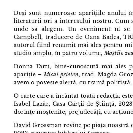
Deși sunt numeroase aparițiile anului î
literaturii ori a interesului nostru. Cum
unde să alegem. Un eveniment ni se 
Campbell, traducere de Oana Badea, TREI
autorul fiind renumit mai ales pentru mit
studiu amplu, în patru volume,
Măștile ze
Donna Tartt, bine⁠-⁠cunoscută mai ales
apariție –
Micul prieten
, trad. Magda Groza
avem o poveste alertă, cu tramă polițistă,
O carte care a încântat toată redacția est
Isabel Lazăr, Casa Cărții de Știință, 20
dorințe moștenite, prejudecăți, cu acțiune
David Grossman revine pe piața noastră