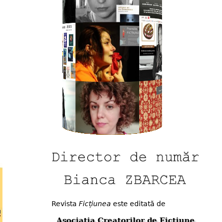
Revista
Ficțiunea
este editată de
Asociația Creatorilor de Ficțiune