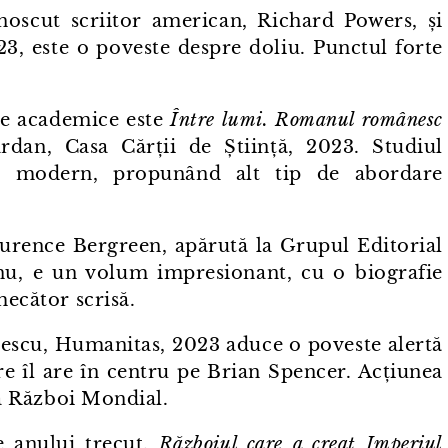
unoscut scriitor american, Richard Powers, și
3, este o poveste despre doliu. Punctul forte
le academice este
Între lumi. Romanul românesc
an, Casa Cărții de Știință, 2023. Studiul
ui modern, propunând alt tip de abordare
rence Bergreen, apărută la Grupul Editorial
nu, e un volum impresionant, cu o biografie
mecător scrisă.
escu, Humanitas, 2023 aduce o poveste alertă
care îl are în centru pe Brian Spencer. Acțiunea
lea Război Mondial.
e anului trecut,
Războiul care a creat Imperiul