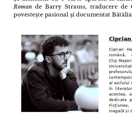
Roman
de Barry Strauss, traducere de 
povestește pasional și documentat Bătălia
Cipria
Ciprian Ha
română, 
Cluj⁠-⁠Napo
Universit
profesoru
contempora
al exilulu
în literat
acestea, 
dedicate p
Ficțiunea
,
inegală
și