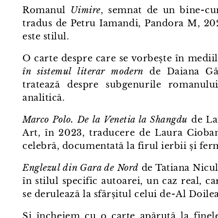
Romanul
Uimire
, semnat de un bine⁠-⁠c
tradus de Petru Iamandi, Pandora M, 202
este stilul.
O carte despre care se vorbește în medii
în sistemul literar modern
de Daiana Gârd
tratează despre subgenurile romanul
analitică.
Marco Polo. De la Venetia la Shangdu
de Lau
Art, în 2023, traducere de Laura Cioba
celebră, documentată la firul ierbii și fer
Englezul din Gara de Nord
de Tatiana Nicul
în stilul specific autoarei, un caz real, 
se derulează la sfârșitul celui de⁠-⁠Al Doi
Și încheiem cu o carte apărută la finel