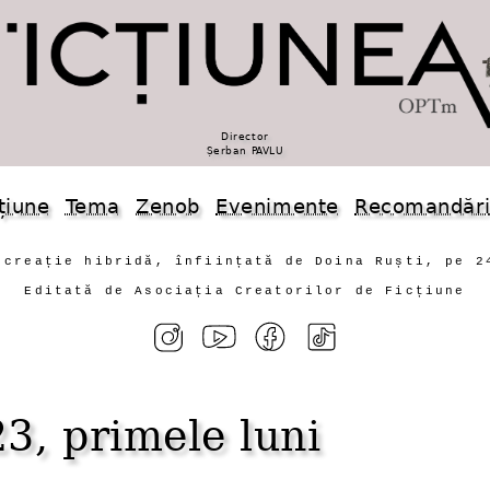
Director
Șerban PAVLU
țiune
Tema
Zenob
Evenimente
Recomandăr
 creație hibridă, înființată de Doina Ruști, pe 2
Editată de Asociația Creatorilor de Ficțiune
23, primele luni