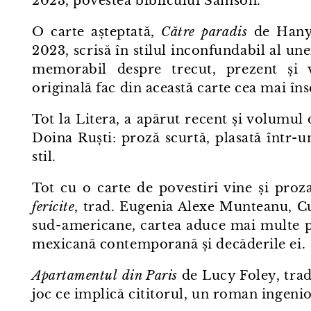
2023, povestea biblicului Samson.
O carte așteptată,
Către paradis
de Hanya
2023, scrisă în stilul inconfundabil al une
memorabil despre trecut, prezent și v
originală fac din această carte cea mai în
Tot la Litera, a apărut recent și volumul
Doina Ruști: proză scurtă, plasată într⁠-⁠u
stil.
Tot cu o carte de povestiri vine și pro
fericite
, trad. Eugenia Alexe Munteanu, Cur
sud⁠-⁠americane, cartea aduce mai multe po
mexicană contemporană și decăderile ei.
Apartamentul
din Paris
de Lucy Foley, trad
joc ce implică cititorul, un roman ingenio