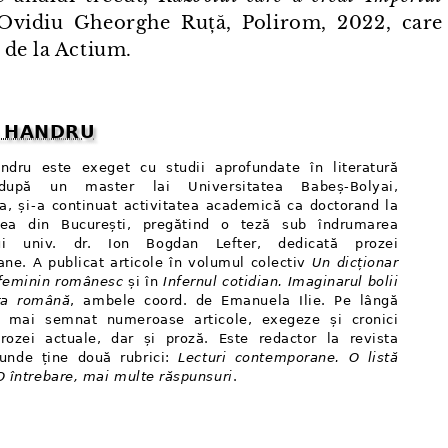
Ovidiu Gheorghe Ruță, Polirom, 2022, care
 de la Actium.
n HANDRU
ndru este exeget cu studii aprofundate în literatură
după un master lai Universitatea Babeș-Bolyai,
ca, și⁠-⁠a continuat activitatea academică ca doctorand la
atea din București, pregătind o teză sub îndrumarea
lui univ. dr. Ion Bogdan Lefter, dedicată prozei
ne. A publicat articole în volumul colectiv
Un dicționar
i feminin românesc
și în
Infernul cotidian. Imaginarul bolii
ura română
, ambele coord. de Emanuela Ilie. Pe lângă
a mai semnat numeroase articole, exegeze și cronici
rozei actuale, dar și proză. Este redactor la revista
 unde ține două rubrici:
Lecturi contemporane. O listă
O întrebare, mai multe răspunsuri
.