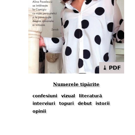
⤓ PDF
Numerele tipărite
confesiuni
vizual
literatură
interviuri
topuri
debut
istorii
opinii