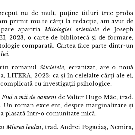
nceput nu de mult, puține titluri trec proba
 am primit multe cărți la redacție, am avut de
pare apariția
Mitologiei
orientale
de Joseph
, 2023, o carte de bibliotecă și de formare,
ologie comparată. Cartea face parte dintr⁠-⁠un
ului
.
 prin romanul
Sticletele
, ecranizat, are o nouă
, LITERA, 2023: ca și în celelalte cărți ale ei,
 complicată cu investigații psihologice.
e
Fiul a mii de oameni
de Valter Hugo Mãe, trad.
23. Un roman excelent, despre marginalizare și
a plasată într⁠-⁠o comunitate mică.
 cu
Mierea leului
, trad. Andrei Pogăciaș, Nemira,