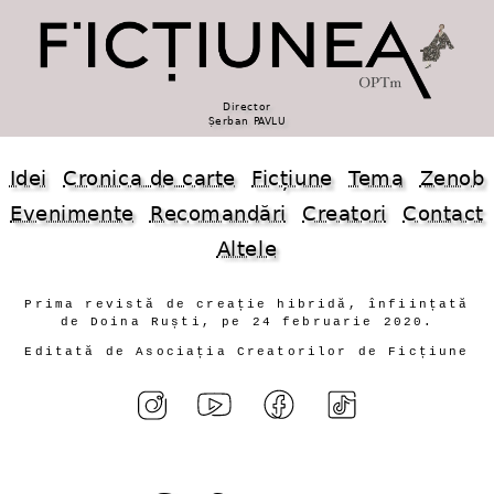
Director
Șerban PAVLU
Idei
Cronica de carte
Ficțiune
Tema
Zenob
Evenimente
Recomandări
Creatori
Contact
Altele
Prima revistă de creație hibridă, înființată
de Doina Ruști, pe 24 februarie 2020.
Editată de Asociația Creatorilor de Ficțiune