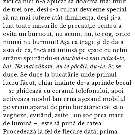
zici că nici n⁠-⁠a apucat să doarmă mai mult
de trei ore, deși s⁠-⁠a culcat devreme special
să nu mai sufere atât dimineața, deși și⁠-⁠a
luat toate măsurile de precauție pentru a
evita un burnout, nu acum, nu, te rog, orice
numai nu burnout! Așa că trage și de data
asta de ea, încă stă întinsă pe spate cu ochii
strânși spunându-și
deschide⁠-⁠i
sau
ridică-te,
hai
.
Nu mai zăbovi, nu te păcăli, du⁠-⁠te
. Și se
duce. Se duce la bucătărie unde primul
lucru făcut, chiar înainte de⁠-⁠a aprinde becul
– se ghidează cu ecranul telefonului, apoi
activează modul lanternă așezând mobilul
pe vreun aparat de prin bucătărie cât să o
vegheze, evitând, astfel, un șoc prea mare
de lumină –, este să pună de cafea.
Procedează la fel de fiecare dată, prima