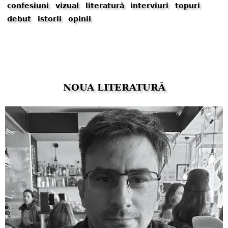
confesiuni
vizual
literatură
interviuri
topuri
debut
istorii
opinii
NOUA LITERATURĂ