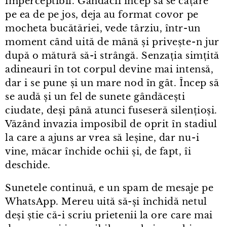
imperceptibil. Gândacii încep să se cațăre
pe ea de pe jos, deja au format covor pe
mocheta bucătăriei, vede târziu, într⁠-⁠un
moment când uită de mână și privește⁠-⁠n jur
după o mătură să-i strângă. Senzația simțită
adineauri în tot corpul devine mai intensă,
dar i se pune și un mare nod în gât. Încep să
se audă și un fel de sunete gândăcești
ciudate, deși până atunci fuseseră silențioși.
Văzând invazia imposibil de oprit în stadiul
la care a ajuns ar vrea să leșine, dar nu⁠-⁠i
vine, măcar închide ochii și, de fapt, îi
deschide.
Sunetele continuă, e un spam de mesaje pe
WhatsApp. Mereu uită să-și închidă netul
deși știe că-i scriu prietenii la ore care mai