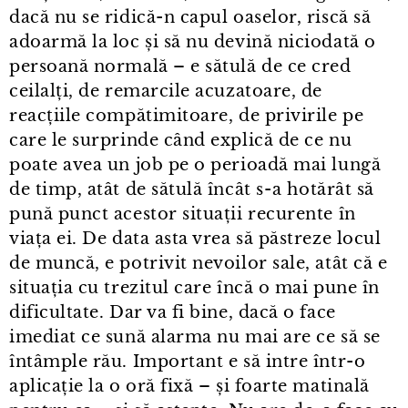
dacă nu se ridică-n capul oaselor, riscă să
adoarmă la loc și să nu devină niciodată o
persoană normală – e sătulă de ce cred
ceilalți, de remarcile acuzatoare, de
reacțiile compătimitoare, de privirile pe
care le surprinde când explică de ce nu
poate avea un job pe o perioadă mai lungă
de timp, atât de sătulă încât s⁠-⁠a hotărât să
pună punct acestor situații recurente în
viața ei. De data asta vrea să păstreze locul
de muncă, e potrivit nevoilor sale, atât că e
situația cu trezitul care încă o mai pune în
dificultate. Dar va fi bine, dacă o face
imediat ce sună alarma nu mai are ce să se
întâmple rău. Important e să intre într⁠-⁠o
aplicație la o oră fixă – și foarte matinală