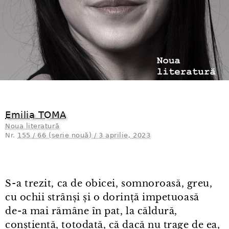
Emilia TOMA
Noua literatură
Nr.
155 / 66 (serie nouă) / 3 aprilie, 2023
S⁠-⁠a trezit, ca de obicei, somnoroasă, greu,
cu ochii strânși și o dorință impetuoasă
de⁠-⁠a mai rămâne în pat, la căldură,
conștientă, totodată, că dacă nu trage de ea,