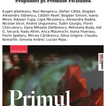
Propuneri pt Premiile Ficțiunea
Eugen Jebeleanu, Paul Neogescu, Ștefan Câlția, Bogdan
Alexandru Stănescu, Cătălin Pavel, Bogdan Simion, Ioana
Miron, Răzvan Țupa, Ligia Pârvulescu, Alexandra Badea,
Nicolae Vicol, Andrei Ungureanu, Tudor Giurgiu, Florin
Chirculescu, Dana Mihaela Ștefănescu, Petronela Buda, Adi
G. Secară, Radu Afrim, Anca Mizumschi, Ioana Fluerașu,
Florin Spătaru, Mircea Cărtărescu, Alina Grigore, Claudiu
Komartin, Simona Andrei, Lucian Popa.