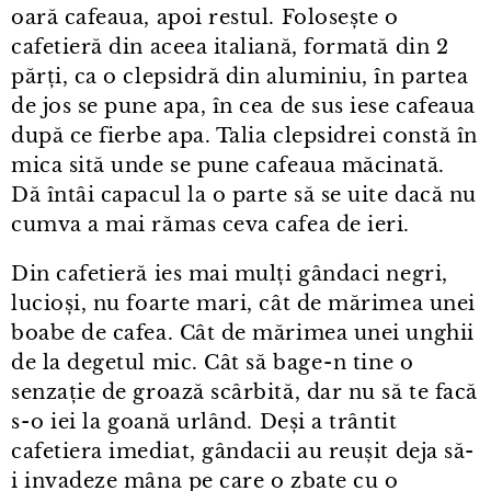
oară cafeaua, apoi restul. Folosește o
cafetieră din aceea italiană, formată din 2
părți, ca o clepsidră din aluminiu, în partea
de jos se pune apa, în cea de sus iese cafeaua
după ce fierbe apa. Talia clepsidrei constă în
mica sită unde se pune cafeaua măcinată.
Dă întâi capacul la o parte să se uite dacă nu
cumva a mai rămas ceva cafea de ieri.
Din cafetieră ies mai mulți gândaci negri,
lucioși, nu foarte mari, cât de mărimea unei
boabe de cafea. Cât de mărimea unei unghii
de la degetul mic. Cât să bage⁠-⁠n tine o
senzație de groază scârbită, dar nu să te facă
s⁠-⁠o iei la goană urlând. Deși a trântit
cafetiera imediat, gândacii au reușit deja să-
i invadeze mâna pe care o zbate cu o