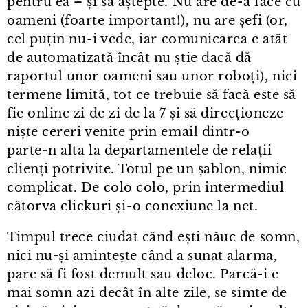
pentru ea – și să aștepte. Nu are de⁠-⁠a face cu
oameni (foarte important!), nu are șefi (or,
cel puțin nu⁠-⁠i vede, iar comunicarea e atât
de automatizată încât nu știe dacă dă
raportul unor oameni sau unor roboți), nici
termene limită, tot ce trebuie să facă este să
fie online zi de zi de la 7 și să direcționeze
niște cereri venite prin email dintr⁠-⁠o
parte⁠-⁠n alta la departamentele de relații
clienți potrivite. Totul pe un șablon, nimic
complicat. De colo colo, prin intermediul
câtorva clickuri și⁠-⁠o conexiune la net.
Timpul trece ciudat când ești năuc de somn,
nici nu-și amintește când a sunat alarma,
pare să fi fost demult sau deloc. Parcă-i e
mai somn azi decât în alte zile, se simte de