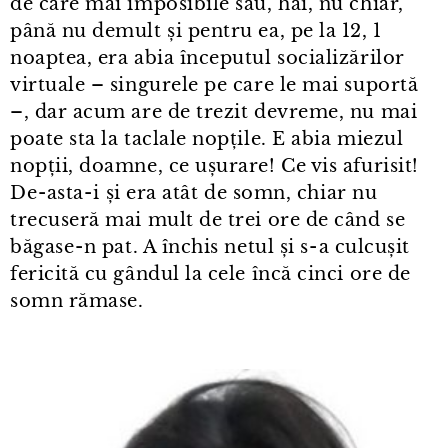
de care mai imposibile sau, hai, nu chiar,
până nu demult și pentru ea, pe la 12, 1
noaptea, era abia începutul socializărilor
virtuale – singurele pe care le mai suportă
–, dar acum are de trezit devreme, nu mai
poate sta la taclale nopțile. E abia miezul
nopții, doamne, ce ușurare! Ce vis afurisit!
De⁠-⁠asta⁠-⁠i și era atât de somn, chiar nu
trecuseră mai mult de trei ore de când se
băgase⁠-⁠n pat. A închis netul și s⁠-⁠a culcușit
fericită cu gândul la cele încă cinci ore de
somn rămase.