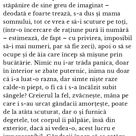
stăpânire de sine greu de imaginat –
deodată e foarte trează, s⁠-⁠a dus și mama
somnului, tot ce vrea e să-i scuture pe toți,
(într⁠-⁠o încercare de rațiune pură îi numără
– estimează, de fapt – cu privirea, imposibil
să-i mai numeri, par să fie zeci), apoi o să se
ocupe și de ăia care încep să mișune prin
bucătărie. Nimic nu i⁠-⁠ar trăda panica, doar
în interior se zbate puternic, inima nu doar
că i⁠-⁠a luat⁠-⁠o razna, dar simte niște raze
calde⁠-⁠n piept, o fi că i s⁠-⁠a încălzit subit
sângele? Creierul la fel, zvâcnește, mâna pe
care i s⁠-⁠au urcat gândacii amorțește, poate
de la atâta scuturat, dar o și furnică
degetele, tot corpul îi pâlpâie, însă din
exterior, dacă ai vedea⁠-⁠o, acest lucru e