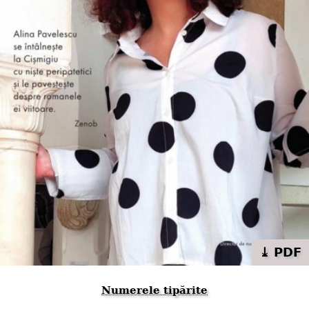
⤓ PDF
Numerele tipărite