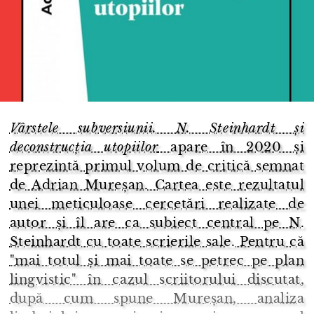
Vârstele subversiunii. N. Steinhardt și
deconstrucția utopiilor
apare în 2020 și
reprezintă primul volum de critică semnat
de Adrian Mureșan. Cartea este rezultatul
unei meticuloase cercetări realizate de
autor și îl are ca subiect central pe N.
Steinhardt cu toate scrierile sale. Pentru că
"mai totul și mai toate se petrec pe plan
lingvistic" în cazul scriitorului discutat,
după cum spune Mureșan, analiza