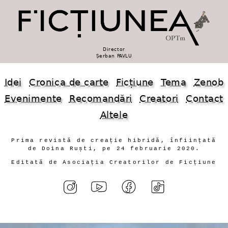
Director
Șerban PAVLU
Idei
Cronica de carte
Ficțiune
Tema
Zenob
Evenimente
Recomandări
Creatori
Contact
Altele
Prima revistă de creație hibridă, înființată
de Doina Ruști, pe 24 februarie 2020.
Editată de Asociația Creatorilor de Ficțiune