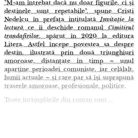
"M-am întrebat dacă nu doar figurile, ci și
destinele sunt repetabile", spune Cristi
Nedelcu în prefața intitulată
Invitație la
lectură
ce îi deschide romanul
Cimitirul
trandafirilor
, apărut în 2020 la editura
Litera. Astfel începe povestea sa despre
destin, ilustrată prin două triunghiuri
amoroase, distanțate în timp – unul
aparține perioadei comuniste, iar celălalt,
lumii actuale – și care par să își suprapună
traseele amoroase, profesionale, politice.
Toate întâmplările din roman sunt ...