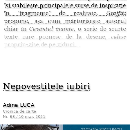
își stabilește principalele surse de inspirație
în "fragmente" de realitate.
Graffiti
propune, așa cum mărturisește autorul
chiar în
Cuvântul înainte
, o serie de scurte
texte care pornesc de la desene,
culese
propriu-zise de pe ziduri ...
Nepovestitele iubiri
Adina LUCA
Cronica de carte
Nr.
63 / 10 mai, 2021