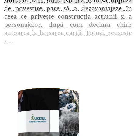
subiecte tari, dimensiunea redusă impusă
de povestire pare să o dezavantajeze în
ceea ce privește construcția acțiunii și a
personajelor, după cum declara chiar
autoarea la lansarea cărții. Totuși, reușește
s ...