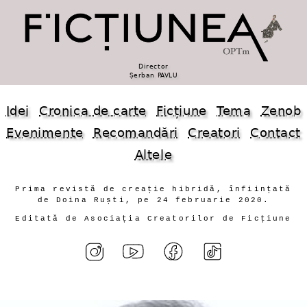
Director
Șerban PAVLU
Idei
Cronica de carte
Ficțiune
Tema
Zenob
Evenimente
Recomandări
Creatori
Contact
Altele
Prima revistă de creație hibridă, înființată
de Doina Ruști, pe 24 februarie 2020.
Editată de Asociația Creatorilor de Ficțiune