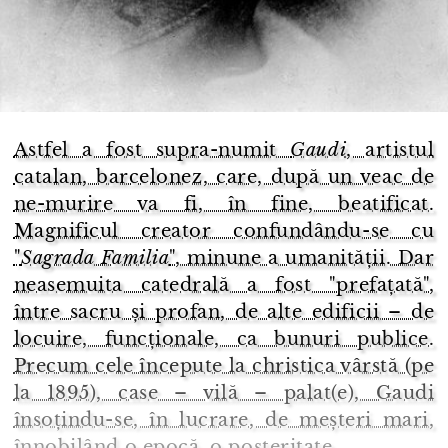
Astfel a fost supra-numit
Gaudi
, artistul
catalan, barcelonez, care, după un veac de
ne-murire va fi, în fine, beatificat.
Magnificul creator confundându-se cu
"
Sagrada Familia
", minune a umanității. Dar
neasemuita catedrală a fost "prefațată",
între sacru și profan, de alte edificii – de
locuire, funcționale, ca bunuri publice.
Precum cele începute la christica vârstă (pe
la 1895), case – vilă – palat(e), Gaudi
însoțindu-se, în lucrare, de meșteri mari,
înnobilând o epocă, o posteritate.