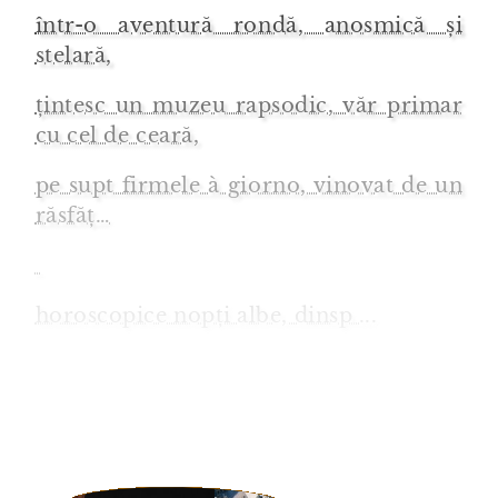
într-o aventură rondă, anosmică și
stelară,
țintesc un muzeu rapsodic, văr primar
cu cel de ceară,
pe supt firmele à giorno, vinovat de un
răsfăț…
horoscopice nopți albe, dinsp ...