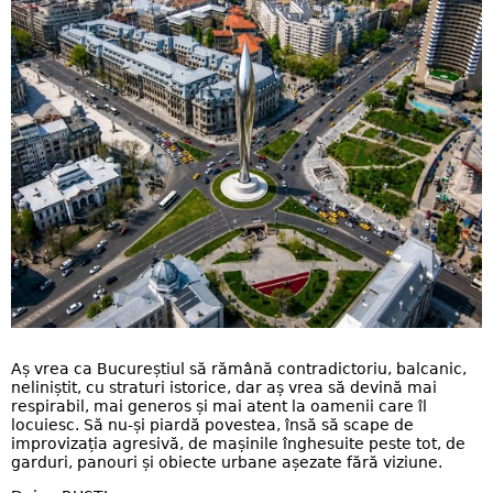
Aș vrea ca Bucureștiul să rămână contradictoriu, balcanic,
neliniștit, cu straturi istorice, dar aș vrea să devină mai
respirabil, mai generos și mai atent la oamenii care îl
locuiesc. Să nu-și piardă povestea, însă să scape de
improvizația agresivă, de mașinile înghesuite peste tot, de
garduri, panouri și obiecte urbane așezate fără viziune.