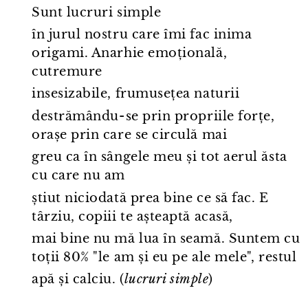
Sunt lucruri simple
în jurul nostru care îmi fac inima
origami. Anarhie emoțională,
cutremure
insesizabile, frumusețea naturii
destrămându⁠-⁠se prin propriile forțe,
orașe prin care se circulă mai
greu ca în sângele meu și tot aerul ăsta
cu care nu am
știut niciodată prea bine ce să fac. E
târziu, copiii te așteaptă acasă,
mai bine nu mă lua în seamă. Suntem cu
toții 80% "le am și eu pe ale mele", restul
apă și calciu. (
lucruri simple
)