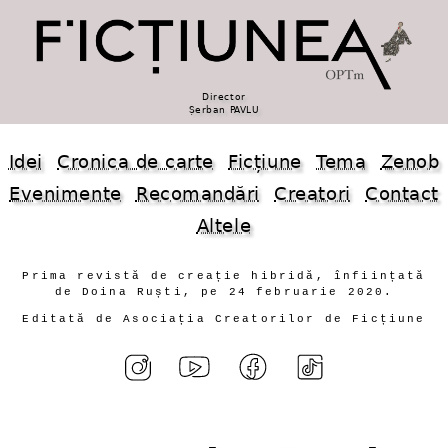
Director
Șerban PAVLU
Idei
Cronica de carte
Ficțiune
Tema
Zenob
Evenimente
Recomandări
Creatori
Contact
Altele
Prima revistă de creație hibridă, înființată
de Doina Ruști, pe 24 februarie 2020.
Editată de Asociația Creatorilor de Ficțiune