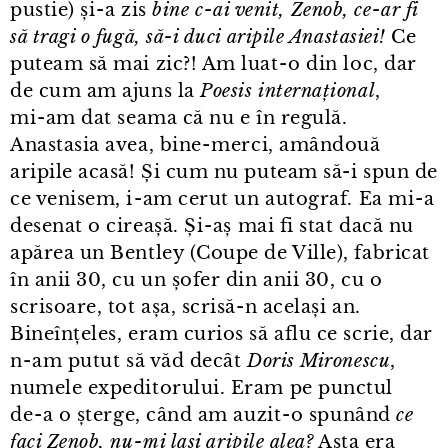
pustie) și⁠-⁠a zis
bine c⁠-⁠ai venit, Zenob, ce⁠-⁠ar fi
să tragi o fugă, să-i duci aripile Anastasiei!
Ce
puteam să mai zic?! Am luat⁠-⁠o din loc, dar
de cum am ajuns la
Poesis internațional
,
mi⁠-⁠am dat seama că nu e în regulă.
Anastasia avea, bine⁠-⁠merci, amândouă
aripile acasă! Și cum nu puteam să-i spun de
ce venisem, i⁠-⁠am cerut un autograf. Ea mi⁠-⁠a
desenat o cireașă. Și⁠-⁠aș mai fi stat dacă nu
apărea un Bentley (Coupe de Ville), fabricat
în anii 30, cu un șofer din anii 30, cu o
scrisoare, tot așa, scrisă-n același an.
Bineînțeles, eram curios să aflu ce scrie, dar
n⁠-⁠am putut să văd decât
Doris Mironescu
,
numele expeditorului. Eram pe punctul
de⁠-⁠a o șterge, când am auzit⁠-⁠o spunând
ce
faci Zenob, nu⁠-⁠mi lași aripile alea?
Asta era