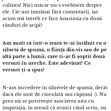
culmea! Nici măcar nu⁠-⁠i vorbisem despre
ele. I le⁠-⁠am înmânat fără comentarii, iar
acum mă întreb ce face Anastasia cu două
rânduri de aripi?
Am auzit că într⁠-⁠o seară te⁠-⁠ai întâlnit cu o
siluetă de spumă, o ființă din vis sau de pe
altă parte a lumii, care ti⁠-⁠ar fi șoptit două
versuri în ureche. Este adevărat? Ce
versuri ți⁠-⁠a spus?
N⁠-⁠am încredere în siluetele de spumă, decât
dacă ele sunt de ciocolată sau căpșuni :). Nu
prea mi se potrivește asocierea asta cu
inspirația, în sensul că atunci când scriu, nu