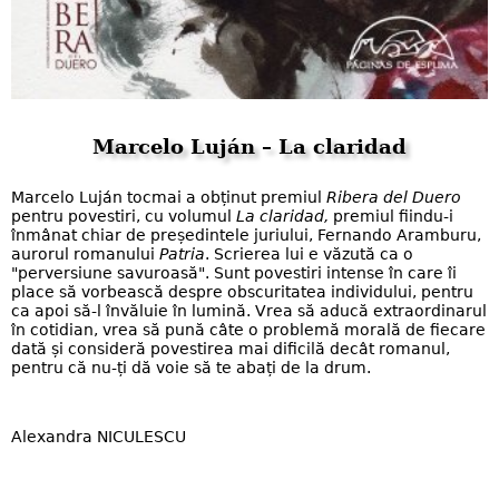
Marcelo Luján – La claridad
Marcelo Luján tocmai a obținut premiul
Ribera del Duero
pentru povestiri, cu volumul
La claridad,
premiul fiindu-i
înmânat chiar de președintele juriului, Fernando Aramburu,
aurorul romanului
Patria
. Scrierea lui e văzută ca o
"perversiune savuroasă". Sunt povestiri intense în care îi
place să vorbească despre obscuritatea individului, pentru
ca apoi să-l învăluie în lumină. Vrea să aducă extraordinarul
în cotidian, vrea să pună câte o problemă morală de fiecare
dată și consideră povestirea mai dificilă decât romanul,
pentru că nu-ți dă voie să te abați de la drum.
Alexandra NICULESCU