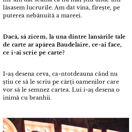
lăsasem lucrurile. Am dat vina, firește, pe
puterea nebănuită a mareei.
Dacă, să zicem, la una dintre lansările tale
de carte ar apărea Baudelaire, ce⁠-⁠ai face,
ce i⁠-⁠ai scrie pe carte?
I⁠-⁠aș desena ceva, ca⁠-⁠ntotdeauna când nu
știu ce să le scriu pe cărți oamenilor care
vor să le semnez cartea. Lui i⁠-⁠aș desena o
inimă cu branhii.