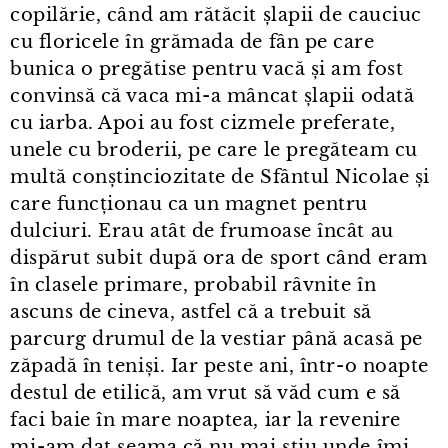
copilărie, când am rătăcit șlapii de cauciuc
cu floricele în grămada de fân pe care
bunica o pregătise pentru vacă și am fost
convinsă că vaca mi⁠-⁠a mâncat șlapii odată
cu iarba. Apoi au fost cizmele preferate,
unele cu broderii, pe care le pregăteam cu
multă conștinciozitate de Sfântul Nicolae și
care funcționau ca un magnet pentru
dulciuri. Erau atât de frumoase încât au
dispărut subit după ora de sport când eram
în clasele primare, probabil râvnite în
ascuns de cineva, astfel că a trebuit să
parcurg drumul de la vestiar până acasă pe
zăpadă în teniși. Iar peste ani, într⁠-⁠o noapte
destul de etilică, am vrut să văd cum e să
faci baie în mare noaptea, iar la revenire
mi⁠-⁠am dat seama că nu mai știu unde îmi