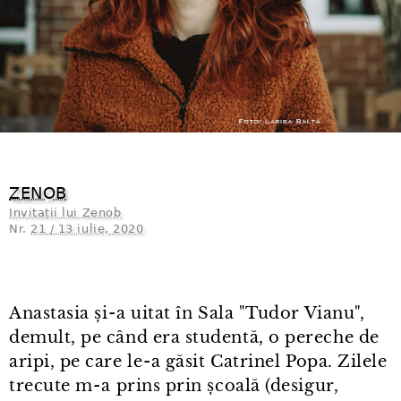
ZENOB
Invitații lui Zenob
Nr.
21 / 13 iulie, 2020
Anastasia și⁠-⁠a uitat în Sala "Tudor Vianu",
demult, pe când era studentă, o pereche de
aripi, pe care le⁠-⁠a găsit Catrinel Popa. Zilele
trecute m⁠-⁠a prins prin școală (desigur,