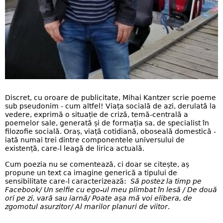
Discret, cu oroare de publicitate, Mihai Kantzer scrie poeme
sub pseudonim - cum altfel! Viața socială de azi, derulată la
vedere, exprimă o situație de criză, temă-centrală a
poemelor sale, generată și de formația sa, de specialist în
filozofie socială. Oraș, viață cotidiană, oboseală domestică -
iată numai trei dintre componentele universului de
existență, care-l leagă de lirica actuală.
Cum poezia nu se comentează, ci doar se citește, aș
propune un text ca imagine generică a tipului de
sensibilitate care-l caracterizează:
Să postez la timp pe
Facebook/ Un selfie cu ego-ul meu plimbat în lesă / De două
ori pe zi, vară sau iarnă/ Poate așa mă voi elibera, de
zgomotul asurzitor/ Al marilor planuri de viitor
.