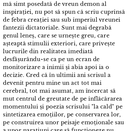
mă simt posedată de vreun demon al
inspirației, nu pot să spun că scriu cuprinsă
de febra creației sau sub imperiul vreunei
fantezii dictatoriale. Sunt mai degrabă
genul leneș, care se urnește greu, care
așteaptă stimulii exteriori, care privește
lucrurile din realitatea imediată
desfâșurându⁠-⁠se ca pe un ecran de
monitorizare a inimii și abia apoi ia o
decizie. Cred că în ultimii ani scrisul a
devenit pentru mine un act tot mai
cerebral, tot mai asumat, am încercat să
mut centrul de greutate de pe inflăcărarea
momentului și poezia scrisului "la cald" pe
sintetizarea emoțiilor, pe conservarea lor,
pe construirea unor peisaje emoționale sau
a unor narațiuni care să funcționeze nu