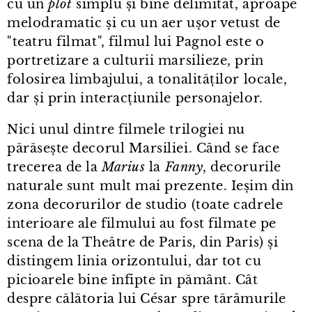
cu un
plot
simplu și bine delimitat, aproape
melodramatic și cu un aer ușor vetust de
"teatru filmat", filmul lui Pagnol este o
portretizare a culturii marsilieze, prin
folosirea limbajului, a tonalităților locale,
dar și prin interacțiunile personajelor.
Nici unul dintre filmele trilogiei nu
părăsește decorul Marsiliei. Când se face
trecerea de la
Marius
la
Fanny
, decorurile
naturale sunt mult mai prezente. Ieșim din
zona decorurilor de studio (toate cadrele
interioare ale filmului au fost filmate pe
scena de la Theâtre de Paris, din Paris) și
distingem linia orizontului, dar tot cu
picioarele bine înfipte în pământ. Cât
despre călătoria lui César spre tărâmurile