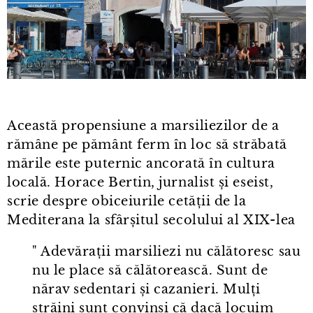
Această propensiune a marsiliezilor de a
rămâne pe pământ ferm în loc să străbată
mările este puternic ancorată în cultura
locală. Horace Bertin, jurnalist și eseist,
scrie despre obiceiurile cetății de la
Mediterana la sfârșitul secolului al XIX⁠-⁠lea
" Adevărații marsiliezi nu călătoresc sau
nu le place să călătorească. Sunt de
nărav sedentari și cazanieri. Mulți
străini sunt convinși că dacă locuim