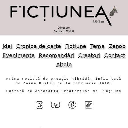
Director
Șerban PAVLU
Idei
Cronica de carte
Ficțiune
Tema
Zenob
Evenimente
Recomandări
Creatori
Contact
Altele
Prima revistă de creație hibridă, înființată
de Doina Ruști, pe 24 februarie 2020.
Editată de Asociația Creatorilor de Ficțiune