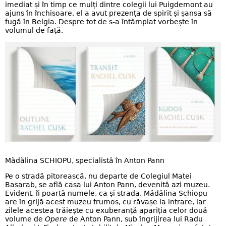
imediat și în timp ce mulți dintre colegii lui Puigdemont au
ajuns în închisoare, el a avut prezența de spirit și șansa să
fugă în Belgia. Despre tot de s-a întâmplat vorbește în
volumul de față.
Mădălina SCHIOPU, specialistă în Anton Pann
Pe o stradă pitorească, nu departe de Colegiul Matei
Basarab, se află casa lui Anton Pann, devenită azi muzeu.
Evident, îi poartă numele, ca și strada. Mădălina Schiopu
are în grijă acest muzeu frumos, cu răvașe la intrare, iar
zilele acestea trăiește cu exuberanță apariția celor două
volume de
Opere
de Anton Pann, sub îngrijirea lui Radu