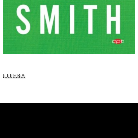
L I T E R A