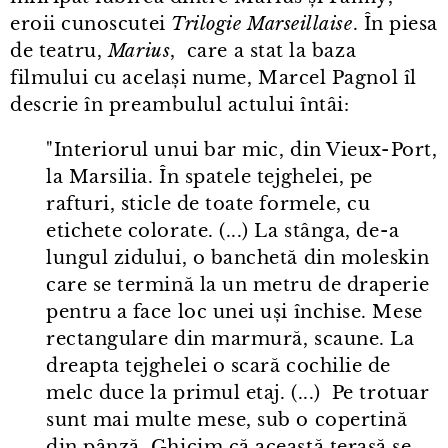
eroii cunoscutei
Trilogie Marseillaise
. În piesa
de teatru,
Marius
, care a stat la baza
filmului cu același nume, Marcel Pagnol îl
descrie în preambulul actului întâi:
"Interiorul unui bar mic, din Vieux⁠-⁠Port,
la Marsilia. În spatele tejghelei, pe
rafturi, sticle de toate formele, cu
etichete colorate. (...) La stânga, de⁠-⁠a
lungul zidului, o banchetă din moleskin
care se termină la un metru de draperie
pentru a face loc unei uși închise. Mese
rectangulare din marmură, scaune. La
dreapta tejghelei o scară cochilie de
melc duce la primul etaj. (...) Pe trotuar
sunt mai multe mese, sub o copertină
din pânză. Ghicim că această terasă se