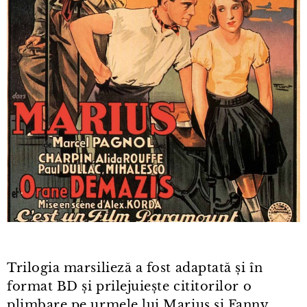
Trilogia marsilieză a fost adaptată și în
format BD și prilejuiește cititorilor o
plimbare pe urmele lui Marius și Fanny