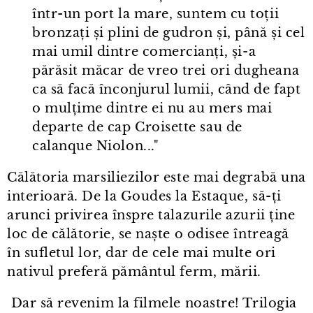
într⁠-⁠un port la mare, suntem cu toții
bronzați și plini de gudron și, până și cel
mai umil dintre comercianți, și⁠-⁠a
părăsit măcar de vreo trei ori dugheana
ca să facă înconjurul lumii, când de fapt
o mulțime dintre ei nu au mers mai
departe de cap Croisette sau de
calanque Niolon..."
Călătoria marsiliezilor este mai degrabă una
interioară. De la Goudes la Estaque, să-ți
arunci privirea înspre talazurile azurii ține
loc de călătorie, se naște o odisee întreagă
în sufletul lor, dar de cele mai multe ori
nativul preferă pământul ferm, mării.
Dar să revenim la filmele noastre! Trilogia