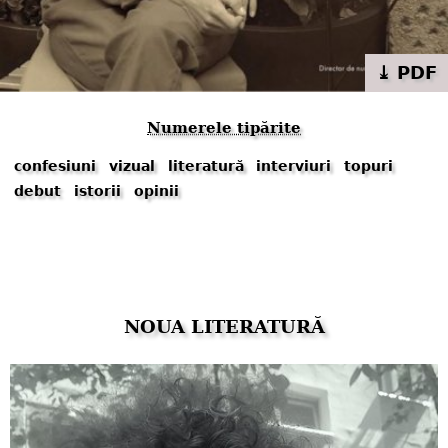
⤓ PDF
Numerele tipărite
confesiuni
vizual
literatură
interviuri
topuri
debut
istorii
opinii
NOUA LITERATURĂ