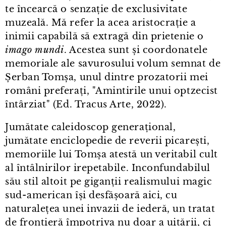
te încearcă o senzație de exclusivitate
muzeală. Mă refer la acea aristocrație a
inimii capabilă să extragă din prietenie o
imago mundi
. Acestea sunt și coordonatele
memoriale ale savurosului volum semnat de
Șerban Tomșa, unul dintre prozatorii mei
români preferați, "Amintirile unui optzecist
întârziat" (Ed. Tracus Arte, 2022).
Jumătate caleidoscop generațional,
jumătate enciclopedie de reverii picarești,
memoriile lui Tomșa atestă un veritabil cult
al întâlnirilor irepetabile. Inconfundabilul
său stil altoit pe giganții realismului magic
sud⁠-⁠american își desfășoară aici, cu
naturalețea unei invazii de iederă, un tratat
de frontieră împotriva nu doar a uitării, ci