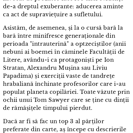
de⁠-⁠a dreptul exuberante: aducerea aminte
ca act de supraviețuire a sufletului.
Asistăm, de asemenea, și la o cursă bară la
bară între minifresce generaționale din
perioada "intrauterină" a optzeciștilor (anii
nebuni ai boemei în căminele Facultății de
Litere, avându⁠-⁠i ca protagoniști pe Ion
Stratan, Alexandru Mușina sau Liviu
Papadima) și exerciții vaste de tandrețe
hrabaliană închinate profesorilor care i⁠-⁠au
populat planeta copilăriei. Toate văzute prin
ochii unui Tom Sawyer care se ține cu dinții
de rămășițele timpului pierdut.
Dacă ar fi să fac un top 3 al părților
preferate din carte, aș începe cu descrierile