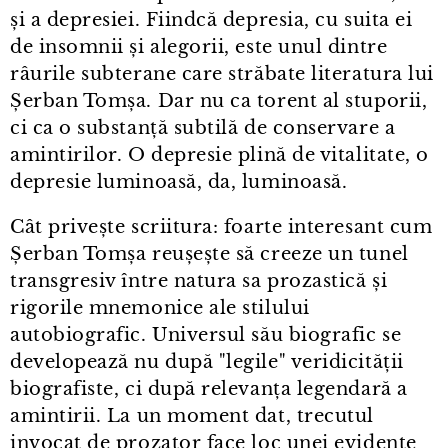
și a depresiei. Fiindcă depresia, cu suita ei
de insomnii și alegorii, este unul dintre
râurile subterane care străbate literatura lui
Șerban Tomșa. Dar nu ca torent al stuporii,
ci ca o substanță subtilă de conservare a
amintirilor. O depresie plină de vitalitate, o
depresie luminoasă, da, luminoasă.
Cât privește scriitura: foarte interesant cum
Șerban Tomșa reușește să creeze un tunel
transgresiv între natura sa prozastică și
rigorile mnemonice ale stilului
autobiografic. Universul său biografic se
developează nu după "legile" veridicității
biografiste, ci după relevanța legendară a
amintirii. La un moment dat, trecutul
invocat de prozator face loc unei evidențe