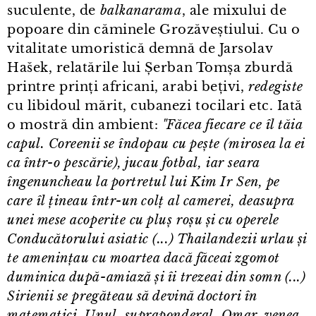
suculente, de
balkanarama
, ale mixului de
popoare din căminele Grozăveștiului. Cu o
vitalitate umoristică demnă de Jarsolav
Hašek, relatările lui Șerban Tomșa zburdă
printre prinți africani, arabi bețivi,
redegiste
cu libidoul mărit, cubanezi tocilari etc. Iată
o mostră din ambient:
"Făcea fiecare ce îl tăia
capul. Coreenii se îndopau cu pește (mirosea la ei
ca într⁠-⁠o pescărie), jucau fotbal, iar seara
îngenuncheau la portretul lui Kim Ir Sen, pe
care îl țineau într⁠-⁠un colț al camerei, deasupra
unei mese acoperite cu pluș roșu și cu operele
Conducătorului asiatic (...) Thailandezii urlau și
te amenințau cu moartea dacă făceai zgomot
duminica după-amiază și îi trezeai din somn (...)
Sirienii se pregăteau să devină doctori în
matematici. Unul, supraponderal, Omar, venea