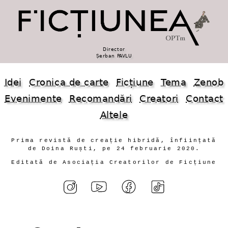
Director
Șerban PAVLU
Idei
Cronica de carte
Ficțiune
Tema
Zenob
Evenimente
Recomandări
Creatori
Contact
Altele
Prima revistă de creație hibridă, înființată
de Doina Ruști, pe 24 februarie 2020.
Editată de Asociația Creatorilor de Ficțiune