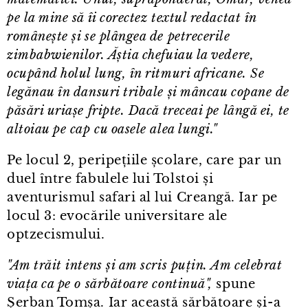
pe la mine să îi corectez textul redactat în
românește și se plângea de petrecerile
zimbabwienilor. Ăștia chefuiau la vedere,
ocupând holul lung, în ritmuri africane. Se
legănau în dansuri tribale și mâncau copane de
păsări uriașe fripte. Dacă treceai pe lângă ei, te
altoiau pe cap cu oasele alea lungi."
Pe locul 2, peripețiile școlare, care par un
duel între fabulele lui Tolstoi și
aventurismul safari al lui Creangă. Iar pe
locul 3: evocările universitare ale
optzecismului.
"Am trăit intens și am scris puțin. Am celebrat
viața ca pe o sărbătoare continuă",
spune
Șerban Tomșa. Iar această sărbătoare și⁠-⁠a