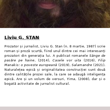
Liviu G. STAN
Prozator și jurnalist, Liviu G. Stan (n. 8 martie, 1987) scrie
roman și proză scurtă, fiind unul dintre cei mai interesanți
prozatori din generația lui. A publicat romanele
Sânge de
pasăre pe haine
, (2014),
Casele vor uita
(2016),
Filip
Manakis: o poveste europeană
(2019),
Salamandre
(2021).
Naturalețea epică și originalitatea construcției sunt două
dintre calitățile prozei sale, la care se adaugă inteligența
epică. Are și un volum de versuri,
Yima,
(2008), dar și o
bogată activitate de jurnalist cultural.