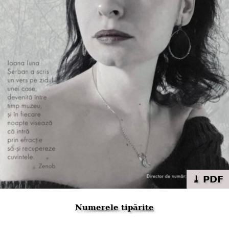
⤓ PDF
Numerele tipărite