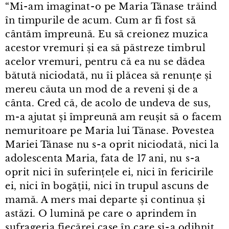
“Mi⁠-⁠am imaginat⁠-⁠o pe Maria Tănase trăind
în timpurile de acum. Cum ar fi fost să
cântăm împreună. Eu să creionez muzica
acestor vremuri și ea să păstreze timbrul
acelor vremuri, pentru că ea nu se dădea
bătută niciodată, nu îi plăcea să renunțe și
mereu căuta un mod de a reveni și de a
cânta. Cred că, de acolo de undeva de sus,
m⁠-⁠a ajutat și împreună am reușit să o facem
nemuritoare pe Maria lui Tănase. Povestea
Mariei Tănase nu s⁠-⁠a oprit niciodată, nici la
adolescenta Maria, fata de 17 ani, nu s⁠-⁠a
oprit nici în suferințele ei, nici în fericirile
ei, nici în bogății, nici în trupul ascuns de
mamă. A mers mai departe și continua și
astăzi. O lumină pe care o aprindem în
sufrageria fiecărei case în care și⁠-⁠a odihnit