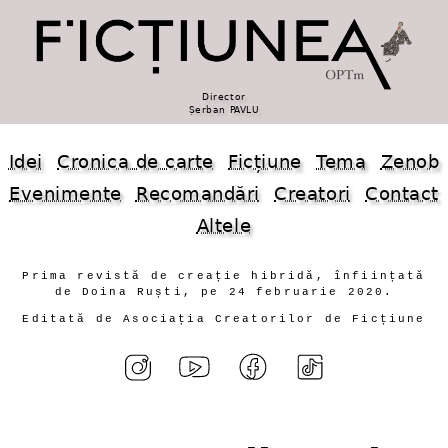
Director
Șerban PAVLU
Idei
Cronica de carte
Ficțiune
Tema
Zenob
Evenimente
Recomandări
Creatori
Contact
Altele
Prima revistă de creație hibridă, înființată
de Doina Ruști, pe 24 februarie 2020.
Editată de Asociația Creatorilor de Ficțiune