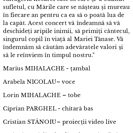
sufletul, cu Mările care se nășteau și mureau
în fiecare an pentru ca ea să o poată lua de
la capăt. Acest concert vă îndeamnă să vă
deschideți aripile inimii, să primiți cântecul,
singurul copil în viață al Mariei Tănase. Vă
îndemnăm să căutăm adevăratele valori și
să le reînviem în timpul nostru."
Marius MIHALACHE - țambal
Arabela NICOLAU– voce
Lorin MIHALACHE – tobe
Ciprian PARGHEL - chitară bas
Cristian STĂNOIU– proiecții video live