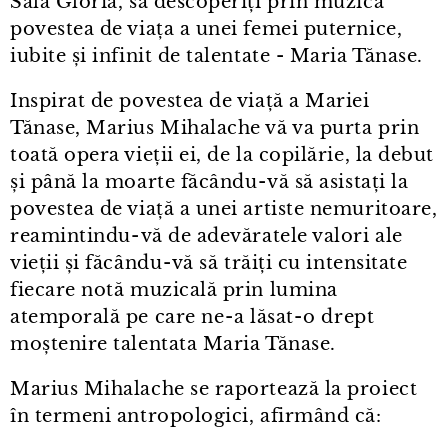
Sala Gloria, să descoperiți prin muzică
povestea de viața a unei femei puternice,
iubite și infinit de talentate - Maria Tănase.
Inspirat de povestea de viață a Mariei
Tănase, Marius Mihalache vă va purta prin
toată opera vieții ei, de la copilărie, la debut
și până la moarte făcându⁠-⁠vă să asistați la
povestea de viață a unei artiste nemuritoare,
reamintindu⁠-⁠vă de adevăratele valori ale
vieții și făcându⁠-⁠vă să trăiți cu intensitate
fiecare notă muzicală prin lumina
atemporală pe care ne⁠-⁠a lăsat⁠-⁠o drept
moștenire talentata Maria Tănase.
Marius Mihalache se raportează la proiect
în termeni antropologici, afirmând că: