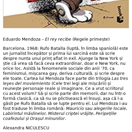
Eduardo Mendoza –
El rey recibe
(Regele primește)
Barcelona, 1968: Rufo Batalla (luptă, în limba spaniolă) este
un jurnalist începător și prima lui sarcină este să scrie
despre nunta unui prinț aflat in exil. Ajunge la New York și
știe că vrea să facă ceva extraordinar, doar e New York, nu
orice loc. Asistă la fenomenele sociale din anii ’70, ca
feminismul, mișcarea gay, deriva culturală, și scrie despre
ele toate. Cartea lui Mendoza face parte din trilogia
Las tres
leyes del moviemiento
(Cele trei legi ale mișcării) și
reunește personaje reale și imaginare. Ce a vrut scriitorul
cu acest volum? Să-și scrie parte din memorii, dar nu într-o
formă clasică, ca să nu se plictisească el însuși, așa că l-a
găsit pe Rufo Batalla să se lupte pentru el. Lui Mendoza i-au
fost traduse în limba română:
Mauricio sau alegerile locale,
Labirintul măslinelor, Misterul criptei vrăjite, Peripețiile
coafezului și Orașul minunilor
.
Alexandra NICULESCU