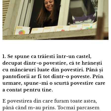
1. Se spune ca trăiesti într⁠-⁠un castel,
decupat dintr⁠-⁠o povestire, că te hrănești
cu mâncăruri luate din povestiri. Până și
pantofiorii ar fi tot dintr⁠-⁠o poveste. Prin
urmare, spune⁠-⁠mi o scurtă povestire care
a contat pentru tine.
E povestirea din care furam toate astea,
până când m⁠-⁠au prins. Tocmai parcasem