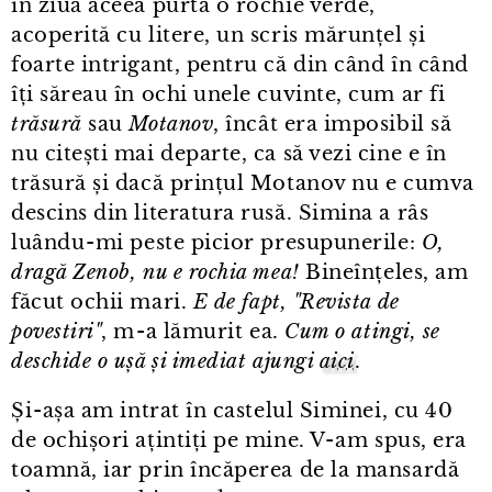
în ziua aceea purta o rochie verde,
acoperită cu litere, un scris mărunțel și
foarte intrigant, pentru că din când în când
îți săreau în ochi unele cuvinte, cum ar fi
trăsură
sau
Motanov
, încât era imposibil să
nu citești mai departe, ca să vezi cine e în
trăsură și dacă prințul Motanov nu e cumva
descins din literatura rusă. Simina a râs
luându⁠-⁠mi peste picior presupunerile:
O,
dragă Zenob, nu e rochia mea!
Bineînțeles, am
făcut ochii mari.
E de fapt, "Revista de
povestiri"
, m⁠-⁠a lămurit ea.
Cum o atingi, se
deschide o ușă și imediat ajungi
aici
.
Și⁠-⁠așa am intrat în castelul Siminei, cu 40
de ochișori ațintiți pe mine. V⁠-⁠am spus, era
toamnă, iar prin încăperea de la mansardă