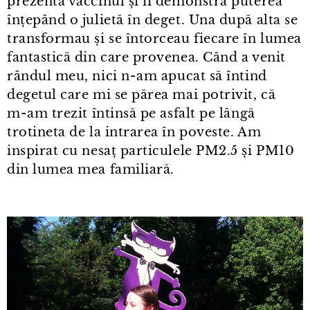
prezenta vaccinul și îi demonstra puterea
înțepând o julietă în deget. Una după alta se
transformau și se întorceau fiecare în lumea
fantastică din care provenea. Când a venit
rândul meu, nici n⁠-⁠am apucat să întind
degetul care mi se părea mai potrivit, că
m⁠-⁠am trezit întinsă pe asfalt pe lângă
trotineta de la intrarea în poveste. Am
inspirat cu nesaț particulele PM2.5 și PM10
din lumea mea familiară.