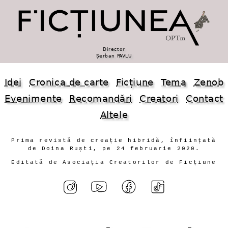
Director
Șerban PAVLU
Idei
Cronica de carte
Ficțiune
Tema
Zenob
Evenimente
Recomandări
Creatori
Contact
Altele
Prima revistă de creație hibridă, înființată
de Doina Ruști, pe 24 februarie 2020.
Editată de Asociația Creatorilor de Ficțiune