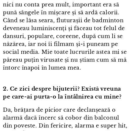
nici nu conta prea mult, important era să
pună sângele în mișcare și să ardă calorii.
Când se lăsa seara, fluturașii de badminton
deveneau luminiscenți și făceau tot felul de
dansuri, populare, coreene, după cum li se
năzărea, iar noi îi filmam și⁠-⁠i puneam pe
social media. Mie toate lucrurile astea mi se
păreau puțin virusate și nu știam cum să mă
întorc înapoi în lumea mea.
2. Ce zici despre bijuterii? Există vreuna
pe care⁠-⁠ai purta⁠-⁠o la întâlnirea cu mine?
Da, brățara de picior care declanșează o
alarmă dacă încerc să cobor din balconul
din poveste. Din fericire, alarma e super hit,