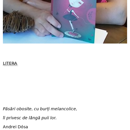
LITERA
Păsări obosite, cu burți melancolice,
îi privesc de lângă puii lor.
Andrei Dósa