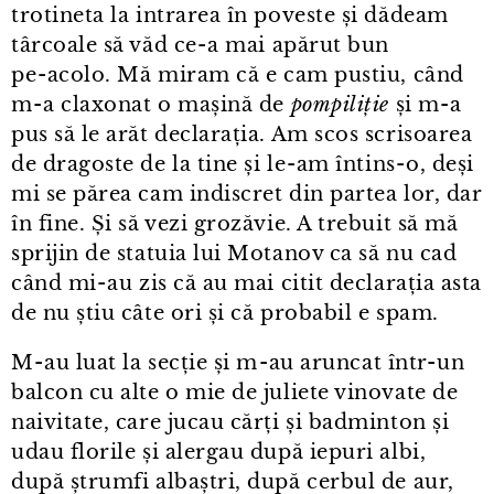
trotineta la intrarea în poveste și dădeam
târcoale să văd ce⁠-⁠a mai apărut bun
pe⁠-⁠acolo. Mă miram că e cam pustiu, când
m⁠-⁠a claxonat o mașină de
pompiliție
și m⁠-⁠a
pus să le arăt declarația. Am scos scrisoarea
de dragoste de la tine și le⁠-⁠am întins⁠-⁠o, deși
mi se părea cam indiscret din partea lor, dar
în fine. Și să vezi grozăvie. A trebuit să mă
sprijin de statuia lui Motanov ca să nu cad
când mi⁠-⁠au zis că au mai citit declarația asta
de nu știu câte ori și că probabil e spam.
M⁠-⁠au luat la secție și m⁠-⁠au aruncat într⁠-⁠un
balcon cu alte o mie de juliete vinovate de
naivitate, care jucau cărți și badminton și
udau florile și alergau după iepuri albi,
după ștrumfi albaștri, după cerbul de aur,