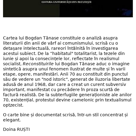
Cartea lui Bogdan Tănase constituie o analiză asupra
literaturii din anii de vârf ai comunismului, scrisă cu o
detașare intelectuală, rareori întâlnită în investigarea
acestui subiect. De la “habitatul" totalitarist, la tezele din
iunie și apoi la consecințele lor, reflectate în realismul
socialist,
Reconstituirile
lui Bogdan Tănase aduc o imagine
sintetică asupra unui fenomen ilustrat de multe și în varii
etape, opere, manifestări. Anii 70 au constituit din punctul
său de vedere un "nod istoric", generat de iluzoria libertate
adusă de anul 1968, dar care a creat un curent subversiv
important, manifestat cu precădere în proza scurtă de
factură realistă. De la subterfugiile generaționiste ale anilor
70, existențial, protestul devine camelonic prin textualismul
optzecist.
O carte bine și documentat scrisă, într-un stil concentrat și
elegant.
Doina RUȘTI