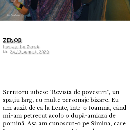
ZENOB
Invitații lui Zenob
Nr.
24 / 3 august, 2020
Scriitorii iubesc "Revista de povestiri"
,
un
spațiu larg, cu multe personaje bizare. Eu
am auzit de ea la Lente, într⁠-⁠o toamnă, când
mi⁠-⁠am petrecut acolo o după-amiază de
pomină. Așa am cunoscut⁠-⁠o pe Simina, care