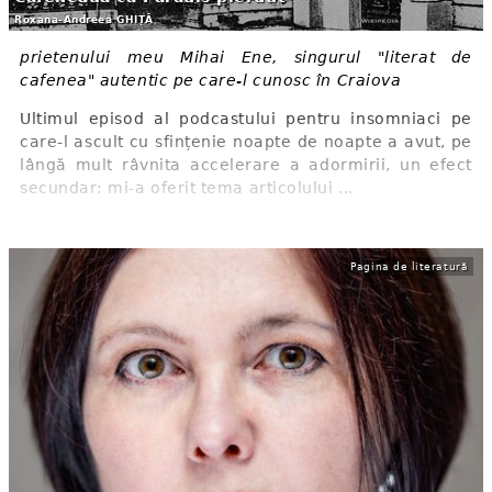
Roxana-Andreea GHIȚĂ
prietenului meu Mihai Ene, singurul "literat de
cafenea" autentic pe care-l cunosc în Craiova
Ultimul episod al podcastului pentru insomniaci pe
care-l ascult cu sfințenie noapte de noapte a avut, pe
lângă mult râvnita accelerare a adormirii, un efect
secundar: mi-a oferit tema articolului ...
Pagina de literatură