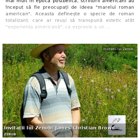
mai mult în epoca postbelică, scriitorii americani au
început să fie preocupați de ideea "marelui roman
american". Aceasta definește o specie de roman
totalizant, care ar reuși să transpună estetic atât
"experiența americană", ca expresie a un ...
Invitații lui Zenob
Invitații lui Zenob: James Christian Brown
ZENOB