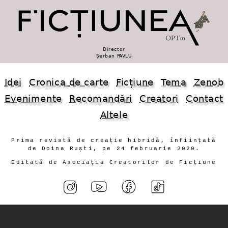
Director
Șerban PAVLU
Idei
Cronica de carte
Ficțiune
Tema
Zenob
Evenimente
Recomandări
Creatori
Contact
Altele
Prima revistă de creație hibridă, înființată
de Doina Ruști, pe 24 februarie 2020.
Editată de Asociația Creatorilor de Ficțiune