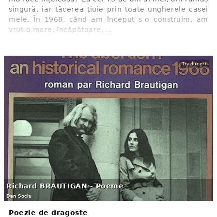
singură, iar tăcerea țiuie prin toate ungherele casei
mele. În 1968, când am început s-o construim, am
vrut-o mare, încăpătoare, ...
Traduceri
Richard BRAUTIGAN - Poeme
Dan Sociu
Poezie de dragoste