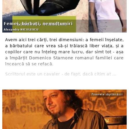
Femei, bărbați, nemulțumiri
Alexandra NICULESCU
Avem aici trei cărți, trei dimensiuni: a femeii înșelate,
a bărbatului care vrea să-și trăiască liber viața, și a
copiilor care nu înțeleg mare lucru, dar simt tot - așa
a împărțit Domenico Starnone romanul familiei care
încearcă să se refacă.
Scriitorul este un cavaler - de fapt, dacă citim at ...
Poemele săptămânii