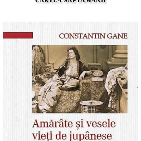
CARTEA SĂPTĂMÂNII