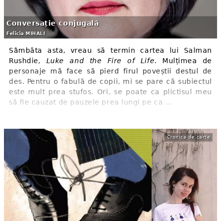
Conversație conjugală
Felicia MIHALI
Sâmbăta asta, vreau să termin cartea lui Salman
Rushdie
, Luke and the Fire of Life
. Mulțimea de
personaje mă face să pierd firul poveștii destul de
des. Pentru o fabulă de copii, mi se pare că subiectul
este mult prea stufos. Ori, se poate ca plictisul meu
să fie cauzat de pauzele prea lungi pe ca ...
Cronica de carte