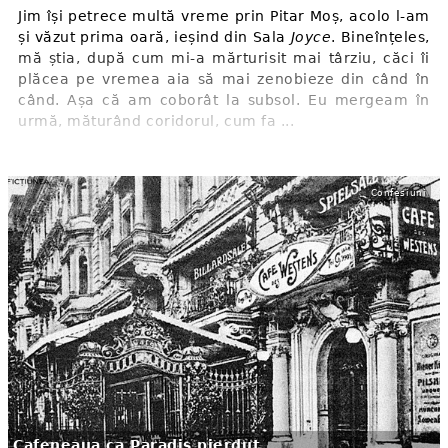
Jim își petrece multă vreme prin Pitar Moș, acolo l-am
și văzut prima oară, ieșind din Sala
Joyce
. Bineînțeles,
mă știa, după cum mi-a mărturisit mai târziu, căci îi
plăcea pe vremea aia să mai zenobieze din când în
când. Așa că am coborât la subsol. Eu mergeam în
urmă, măturând coridorul, cum fa ...
Confesiuni
Cafeneaua ca Paradis pierdut