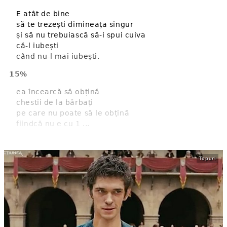
E atât de bine
să te trezești dimineața singur
și să nu trebuiască să-i spui cuiva
că-l iubești
când nu-l mai iubești.
15%
ea încearcă să obțină
chestii de la bărbați
pe care nu poate să le obțină
fiindcă nu e cu 1 ...
Topuri