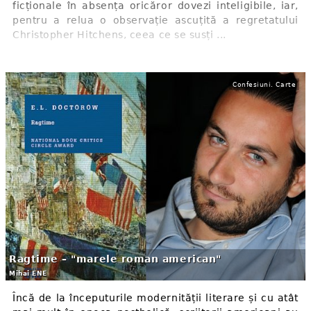
ficționale în absența oricăror dovezi inteligibile, iar,
pentru a relua o observație ascuțită a regretatului
Christopher Hitchens, ceea ce se susți ...
Confesiuni. Carte
Ragtime – "marele roman american"
Mihai ENE
Încă de la începuturile modernității literare și cu atât