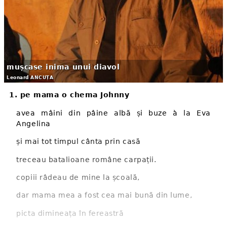
mușcase inima unui diavol
Leonard ANCUȚA
1. pe mama o chema Johnny
avea mâini din pâine albă și buze à la Eva
Angelina
și mai tot timpul cânta prin casă
treceau batalioane române carpații.
copiii râdeau de mine la școală,
dar mama mea a fost cea mai bună din lume,
picta dimineața în fereastră