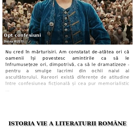
Opt confesiuni
Doina RUȘTI
Nu cred în mărturisiri. Am constatat de-atâtea ori că
oamenii își povestesc amintirile ca să le
înfrumusețeze ori, dimpotrivă, ca să le dramatizeze -
pentru a smulge lacrimi din ochii naivi ai
ascultătorului. Rareori există diferențe de atitudine
între confesiunea ficțională și cea pur memorialistic
...
ISTORIA VIE A LITERATURII ROMÂNE