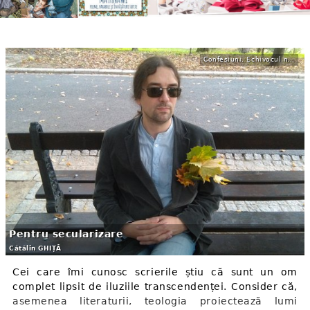
Confesiuni. Echivocul nodului gordian
Pentru secularizare
Cătălin GHIȚĂ
Cei care îmi cunosc scrierile știu că sunt un om
complet lipsit de iluziile transcendenței. Consider că,
asemenea literaturii, teologia proiectează lumi