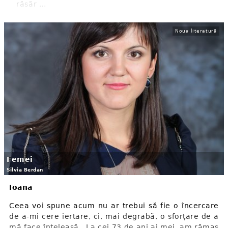
răsăr ...
Noua literatură
Femei
Silvia Berdan
Ioana
Ceea voi spune acum nu ar trebui să fie o încercare
de a-mi cere iertare, ci, mai degrabă, o sforțare de a
mă face înțeleasă. La cei 73 de ani ai mei, am rămas