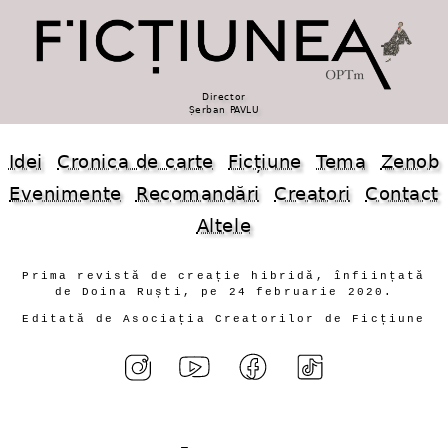
Director
Șerban PAVLU
Idei
Cronica de carte
Ficțiune
Tema
Zenob
Evenimente
Recomandări
Creatori
Contact
Altele
Prima revistă de creație hibridă, înființată
de Doina Ruști, pe 24 februarie 2020.
Editată de Asociația Creatorilor de Ficțiune