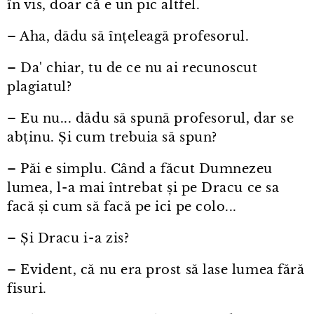
în vis, doar că e un pic altfel.
– Aha, dădu să înțeleagă profesorul.
– Da' chiar, tu de ce nu ai recunoscut
plagiatul?
– Eu nu... dădu să spună profesorul, dar se
abținu. Și cum trebuia să spun?
– Păi e simplu. Când a făcut Dumnezeu
lumea, l⁠-⁠a mai întrebat și pe Dracu ce sa
facă și cum să facă pe ici pe colo...
– Și Dracu i⁠-⁠a zis?
– Evident, că nu era prost să lase lumea fără
fisuri.