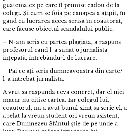
guatemalez pe care îl primise cadou de la
colegi. Și cum se foia pe canapea a ațipit, în
gând cu lucrarea aceea scrisă în coautorat,
care făcuse obiectul scandalului public.
– N⁠-⁠am scris eu partea plagiată, a răspuns
profesorul când l⁠-⁠a sunat o jurnalistă
înțepată, întrebându⁠-⁠l de lucrare.
– Păi ce ați scris dumneavoastră din carte?
l⁠-⁠a întrebat jurnalista.
A vrut să răspundă ceva concret, dar el nici
măcar nu citise cartea. Iar colegul lui,
coautorul, nu a avut bunul simț să scrie el, a
apelat la vreun student ori vreun asistent,
care Dumnezeu Sfântul știe de pe unde a