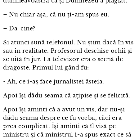
dumneavoastră că și Dumnezeu a plagiat.
– Nu chiar așa, că nu ți⁠-⁠am spus eu.
– Da' cine?
Și atunci sună telefonul. Nu știm dacă în vis
sau în realitate. Profesorul deschise ochii și
se uită în jur. La televizor era o scenă de
dragoste. Primul lui gând fu:
- Ah, ce i⁠-⁠aș face jurnalistei ăsteia.
Apoi își dădu seama că ațipise și se felicită.
Apoi își aminti că a avut un vis, dar nu-și
dădu seama despre ce fu vorba, căci era
prea complicat. Își aminti că îl visă pe
ministru și că ministrul i⁠-⁠a spus exact ce să