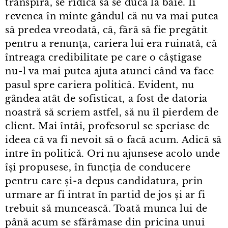
transpira, se ridica să se ducă la baie. Îi
revenea în minte gândul că nu va mai putea
să predea vreodată, că, fără să fie pregătit
pentru a renunța, cariera lui era ruinată, că
întreaga credibilitate pe care o câștigase
nu⁠-⁠l va mai putea ajuta atunci când va face
pasul spre cariera politică. Evident, nu
gândea atât de sofisticat, a fost de datoria
noastră să scriem astfel, să nu îl pierdem de
client. Mai întâi, profesorul se speriase de
ideea că va fi nevoit să o facă acum. Adică să
intre în politică. Ori nu ajunsese acolo unde
își propusese, în funcția de conducere
pentru care și⁠-⁠a depus candidatura, prin
urmare ar fi intrat în partid de jos și ar fi
trebuit să muncească. Toată munca lui de
până acum se sfărâmase din pricina unui