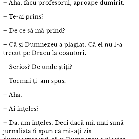
– Aha, făcu profesorul, aproape dumirit.
– Te⁠-⁠ai prins?
– De ce să mă prind?
– Că și Dumnezeu a plagiat. Că el nu l⁠-⁠a
trecut pe Dracu la coautori.
– Serios? De unde știți?
– Tocmai ți⁠-⁠am spus.
– Aha.
– Ai înțeles?
– Da, am înțeles. Deci dacă mă mai sună
jurnalista îi spun că mi⁠-⁠ați zis