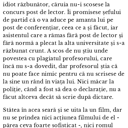
idiot răzbunător, căruia nu⁠-⁠i scosese la
concurs post de lector. Îi promisese șefului
de partid că o va aduce pe amanta lui pe
post de conferențiar, ceea ce a și făcut, iar
asistentul care a rămas fără post de lector și
fără normă a plecat la alta universitate și s⁠-⁠a
răzbunat crunt. A scos de nu știu unde
povestea cu plagiatul profesorului, care
încă nu s⁠-⁠a dovedit, dar profesorul știa că
nu poate face nimic pentru că nu scrisese de
la sine un rând în viața lui. Nici măcar la
poliție, când a fost să dea o declarație, nu a
făcut altceva decât să scrie după dictare.
Stătea în acea seară și se uita la un film, dar
nu se prindea nici acțiunea filmului de el -
părea ceva foarte sofisticat -, nici romul