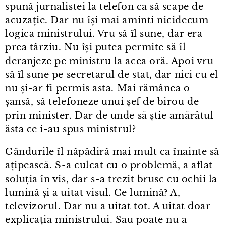
spună jurnalistei la telefon ca să scape de
acuzație. Dar nu își mai aminti nicidecum
logica ministrului. Vru să îl sune, dar era
prea târziu. Nu își putea permite să îl
deranjeze pe ministru la acea oră. Apoi vru
să îl sune pe secretarul de stat, dar nici cu el
nu și⁠-⁠ar fi permis asta. Mai rămânea o
șansă, să telefoneze unui șef de birou de
prin minister. Dar de unde să știe amărâtul
ăsta ce i⁠-⁠au spus ministrul?
Gândurile îl năpădiră mai mult ca înainte să
ațipească. S⁠-⁠a culcat cu o problemă, a aflat
soluția în vis, dar s⁠-⁠a trezit brusc cu ochii la
lumină și a uitat visul. Ce lumină? A,
televizorul. Dar nu a uitat tot. A uitat doar
explicația ministrului. Sau poate nu a