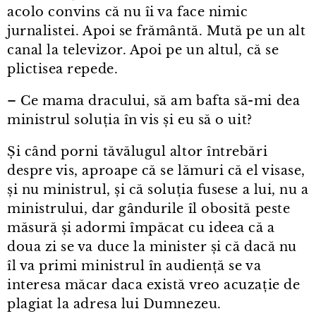
acolo convins că nu îi va face nimic
jurnalistei. Apoi se frământă. Mută pe un alt
canal la televizor. Apoi pe un altul, că se
plictisea repede.
– Ce mama dracului, să am bafta să-mi dea
ministrul soluția în vis și eu să o uit?
Și când porni tăvălugul altor întrebări
despre vis, aproape că se lămuri că el visase,
și nu ministrul, și că soluția fusese a lui, nu a
ministrului, dar gândurile îl obosită peste
măsură și adormi împăcat cu ideea că a
doua zi se va duce la minister și că dacă nu
îl va primi ministrul în audiență se va
interesa măcar daca există vreo acuzație de
plagiat la adresa lui Dumnezeu.