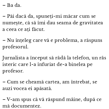
– Ba da.
– Păi dacă da, spuneți⁠-⁠mi măcar cum se
numește, că să îmi dau seama de gravitatea
a ceea ce ați făcut.
– Nu înțeleg care vă e problema, a răspuns
profesorul.
Jurnalista a început să râdă la telefon, un râs
isteric care l⁠-⁠a înfuriat de⁠-⁠a binelea pe
profesor.
– Cum se cheamă cartea, am întrebat, se
auzi vocea ei apăsată.
– V⁠-⁠am spus că vă răspund mâine, după ce
mă documentez.