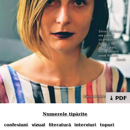
⤓ PDF
Numerele tipărite
confesiuni
vizual
literatură
interviuri
topuri