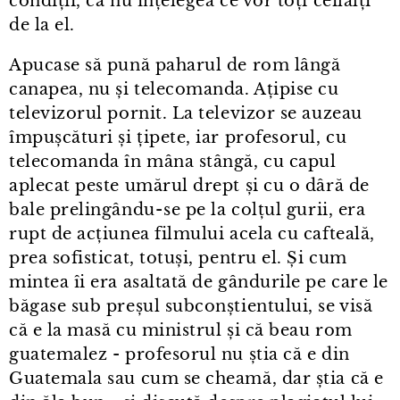
condiții, că nu înțelegea ce vor toți ceilalți
de la el.
Apucase să pună paharul de rom lângă
canapea, nu și telecomanda. Ațipise cu
televizorul pornit. La televizor se auzeau
împușcături și țipete, iar profesorul, cu
telecomanda în mâna stângă, cu capul
aplecat peste umărul drept și cu o dâră de
bale prelingându⁠-⁠se pe la colțul gurii, era
rupt de acțiunea filmului acela cu cafteală,
prea sofisticat, totuși, pentru el. Și cum
mintea îi era asaltată de gândurile pe care le
băgase sub preșul subconștientului, se visă
că e la masă cu ministrul și că beau rom
guatemalez - profesorul nu știa că e din
Guatemala sau cum se cheamă, dar știa că e