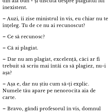
din ăla bun - și discută despre plagiatul lui
inexistent.
– Auzi, îi zise ministrul în vis, eu chiar nu te
înțeleg. Tu de ce nu ai recunoscut?
– Ce să recunosc?
– Că ai plagiat.
– Dar nu am plagiat, excelență, căci ar fi
trebuit să scriu mai întâi ca să plagiez, nu⁠-⁠i
așa?
– Așa e, dar nu știu cum să-ți explic.
Numele tău apare pe nenorocita aia de
carte.
– Bravo, gândi profesorul în vis, domnul