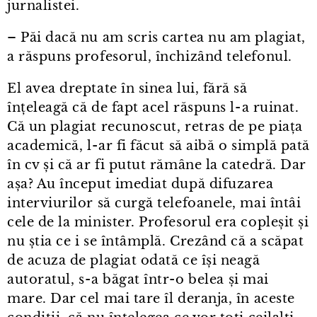
jurnalistei.
– Păi dacă nu am scris cartea nu am plagiat,
a răspuns profesorul, închizând telefonul.
El avea dreptate în sinea lui, fără să
înțeleagă că de fapt acel răspuns l⁠-⁠a ruinat.
Că un plagiat recunoscut, retras de pe piața
academică, l⁠-⁠ar fi făcut să aibă o simplă pată
în cv și că ar fi putut rămâne la catedră. Dar
așa? Au început imediat după difuzarea
interviurilor să curgă telefoanele, mai întâi
cele de la minister. Profesorul era copleșit și
nu știa ce i se întâmplă. Crezând că a scăpat
de acuza de plagiat odată ce își neagă
autoratul, s⁠-⁠a băgat într⁠-⁠o belea și mai
mare. Dar cel mai tare îl deranja, în aceste