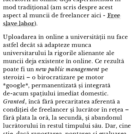
mod tradițional (am scris despre acest
aspect al muncii de freelancer aici -
Free
slave labor
).
Uploadarea în online a universității nu face
astfel decât să adapteze munca
universitarului la rigorile alienante ale
muncii deja existente în online. Ce rezultă
poate fi un
new public management
pe
steroizi – o birocratizare pe motor
*google*, permanentizată și integrată
de⁠-⁠acum spațiului imediat domestic.
Granted
, încă fără precaritatea aferentă a
condiției de freelancer și lucrător în rețea –
fără plata la oră, la secundă, și abandonul
lucrătorului în restul timpului său. Dar, cine
știe, dacă raportarea, pontarea și evaluarea