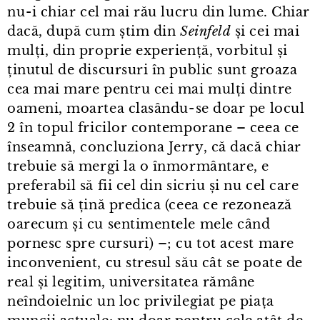
nu⁠-⁠i chiar cel mai rău lucru din lume. Chiar
dacă, după cum știm din
Seinfeld
și cei mai
mulți, din proprie experiență, vorbitul și
ținutul de discursuri în public sunt groaza
cea mai mare pentru cei mai mulți dintre
oameni, moartea clasându⁠-⁠se doar pe locul
2 în topul fricilor contemporane – ceea ce
înseamnă, concluziona Jerry, că dacă chiar
trebuie să mergi la o înmormântare, e
preferabil să fii cel din sicriu și nu cel care
trebuie să țină predica (ceea ce rezonează
oarecum și cu sentimentele mele când
pornesc spre cursuri) –; cu tot acest mare
inconvenient, cu stresul său cât se poate de
real și legitim, universitatea rămâne
neîndoielnic un loc privilegiat pe piața