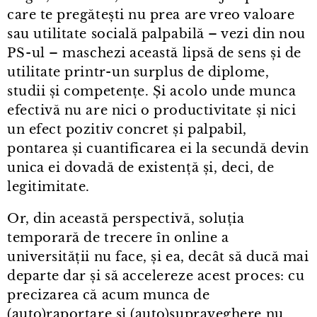
care te pregătești nu prea are vreo valoare
sau utilitate socială palpabilă – vezi din nou
PS⁠-⁠ul – maschezi această lipsă de sens și de
utilitate printr⁠-⁠un surplus de diplome,
studii și competențe. Și acolo unde munca
efectivă nu are nici o productivitate și nici
un efect pozitiv concret și palpabil,
pontarea și cuantificarea ei la secundă devin
unica ei dovadă de existență și, deci, de
legitimitate.
Or, din această perspectivă, soluția
temporară de trecere în online a
universității nu face, și ea, decât să ducă mai
departe dar și să accelereze acest proces: cu
precizarea că acum munca de
(auto)raportare și (auto)supraveghere nu