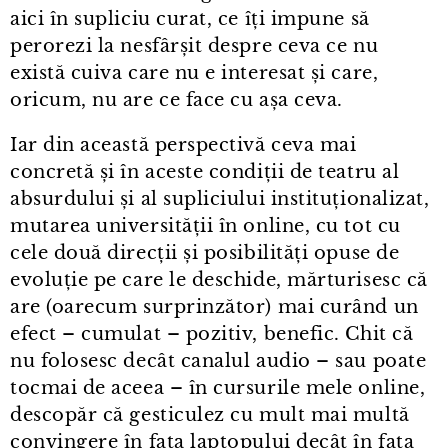
aici în supliciu curat, ce îți impune să
perorezi la nesfârșit despre ceva ce nu
există cuiva care nu e interesat și care,
oricum, nu are ce face cu așa ceva.
Iar din această perspectivă ceva mai
concretă și în aceste condiții de teatru al
absurdului și al supliciului instituționalizat,
mutarea universității în online, cu tot cu
cele două direcții și posibilități opuse de
evoluție pe care le deschide, mărturisesc că
are (oarecum surprinzător) mai curând un
efect – cumulat – pozitiv, benefic. Chit că
nu folosesc decât canalul audio – sau poate
tocmai de aceea – în cursurile mele online,
descopăr că gesticulez cu mult mai multă
convingere în fața laptopului decât în fața