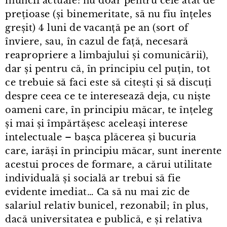
muncii actuale: nu doar pentru cele atât de
prețioase (și binemeritate, să nu fiu înțeles
greșit) 4 luni de vacanță pe an (sort of
înviere, sau, în cazul de față, necesară
reapropriere a limbajului și comunicării),
dar și pentru că, în principiu cel puțin, tot
ce trebuie să faci este să citești și să discuți
despre ceea ce te interesează deja, cu niște
oameni care, în principiu măcar, te înțeleg
și mai și împărtășesc aceleași interese
intelectuale – bașca plăcerea și bucuria
care, iarăși în principiu măcar, sunt inerente
acestui proces de formare, a cărui utilitate
individuală și socială ar trebui să fie
evidente imediat… Ca să nu mai zic de
salariul relativ bunicel, rezonabil; în plus,
dacă universitatea e publică, e și relativa