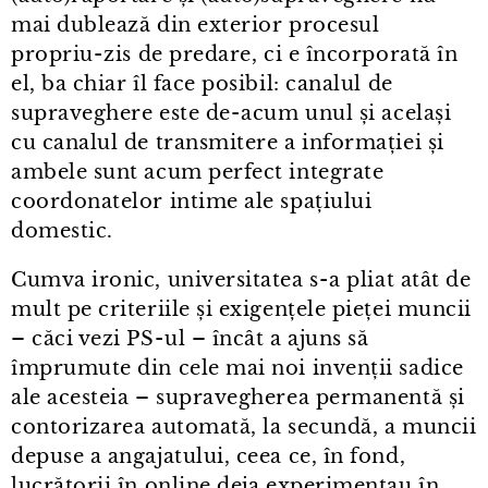
mai dublează din exterior procesul
propriu⁠-⁠zis de predare, ci e încorporată în
el, ba chiar îl face posibil: canalul de
supraveghere este de⁠-⁠acum unul și același
cu canalul de transmitere a informației și
ambele sunt acum perfect integrate
coordonatelor intime ale spațiului
domestic.
Cumva ironic, universitatea s⁠-⁠a pliat atât de
mult pe criteriile și exigențele pieței muncii
– căci vezi PS⁠-⁠ul – încât a ajuns să
împrumute din cele mai noi invenții sadice
ale acesteia – supravegherea permanentă și
contorizarea automată, la secundă, a muncii
depuse a angajatului, ceea ce, în fond,
lucrătorii în online deja experimentau în