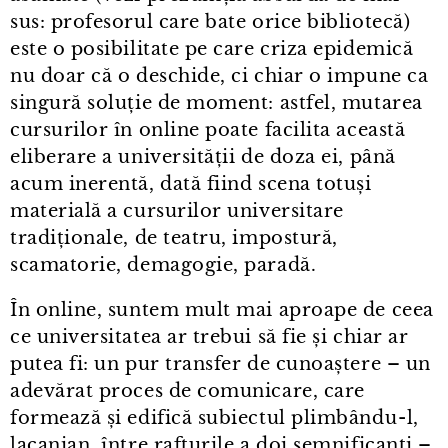
sus: profesorul care bate orice bibliotecă)
este o posibilitate pe care criza epidemică
nu doar că o deschide, ci chiar o impune ca
singură soluție de moment: astfel, mutarea
cursurilor în online poate facilita această
eliberare a universității de doza ei, până
acum inerentă, dată fiind scena totuși
materială a cursurilor universitare
tradiționale, de teatru, impostură,
scamatorie, demagogie, paradă.
În online, suntem mult mai aproape de ceea
ce universitatea ar trebui să fie și chiar ar
putea fi: un pur transfer de cunoaștere – un
adevărat proces de comunicare, care
formează și edifică subiectul plimbându⁠-⁠l,
lacanian, între rafturile a doi semnificanți –