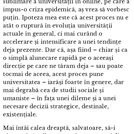
sublimare a universității în online, pe care a
impus⁠-⁠o criza epidemică, aș vrea să vorbesc
puțin. Ipoteza mea este că acest proces nu e
atât o ruptură în evoluția universității
actuale în general, ci mai curând o
accelerare și intensificare a unei tendințe
deja prezente. Dar că, așa fiind – chiar și ca
o simplă alunecare rapidă pe o aceeași
direcție pe care ne târam deja – sau poate
tocmai de aceea, acest proces pune
universitatea – iarăși foarte în genere, dar
mai degrabă cea de studii sociale și
umaniste – în fața unei dileme și a unei
necesare decizii strategice, destinale,
existențiale.
Mai întâi calea dreaptă, salvatoare, să-i