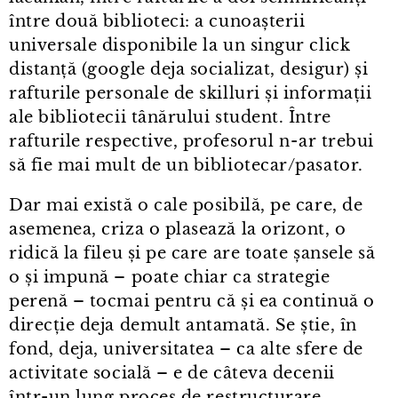
între două biblioteci: a cunoașterii
universale disponibile la un singur click
distanță (google deja socializat, desigur) și
rafturile personale de skilluri și informații
ale bibliotecii tânărului student. Între
rafturile respective, profesorul n⁠-⁠ar trebui
să fie mai mult de un bibliotecar/pasator.
Dar mai există o cale posibilă, pe care, de
asemenea, criza o plasează la orizont, o
ridică la fileu și pe care are toate șansele să
o și impună – poate chiar ca strategie
perenă – tocmai pentru că și ea continuă o
direcție deja demult antamată. Se știe, în
fond, deja, universitatea – ca alte sfere de
activitate socială – e de câteva decenii
într⁠-⁠un lung proces de restructurare