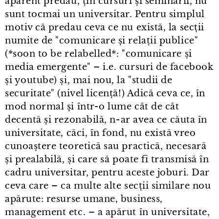
aparent predau, țin cursuri și seminarii, nu
sunt tocmai un universitar. Pentru simplul
motiv că predau ceva ce nu există, la secții
numite de "comunicare și relații publice"
(*soon to be relabelled*: "comunicare și
media emergente" – i.e. cursuri de facebook
și youtube) și, mai nou, la "studii de
securitate" (nivel licență!) Adică ceva ce, în
mod normal și într⁠-⁠o lume cât de cât
decentă și rezonabilă, n⁠-⁠ar avea ce căuta în
universitate, căci, în fond, nu există vreo
cunoaștere teoretică sau practică, necesară
și prealabilă, și care să poate fi transmisă în
cadru universitar, pentru aceste joburi. Dar
ceva care – ca multe alte secții similare nou
apărute: resurse umane, business,
management etc. – a apărut în universitate,