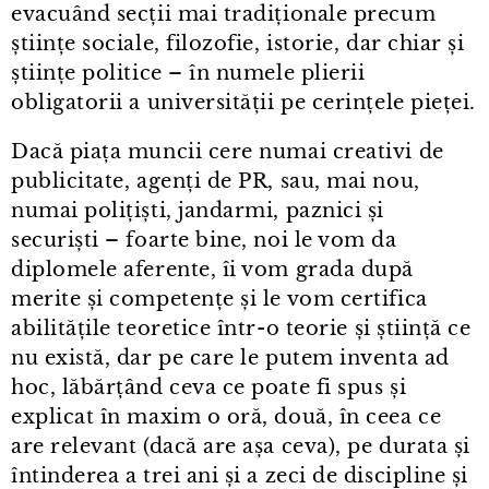
evacuând secții mai tradiționale precum
științe sociale, filozofie, istorie, dar chiar și
științe politice – în numele plierii
obligatorii a universității pe cerințele pieței.
Dacă piața muncii cere numai creativi de
publicitate, agenți de PR, sau, mai nou,
numai polițiști, jandarmi, paznici și
securiști – foarte bine, noi le vom da
diplomele aferente, îi vom grada după
merite și competențe și le vom certifica
abilitățile teoretice într⁠-⁠o teorie și știință ce
nu există, dar pe care le putem inventa ad
hoc, lăbărțând ceva ce poate fi spus și
explicat în maxim o oră, două, în ceea ce
are relevant (dacă are așa ceva), pe durata și
întinderea a trei ani și a zeci de discipline și