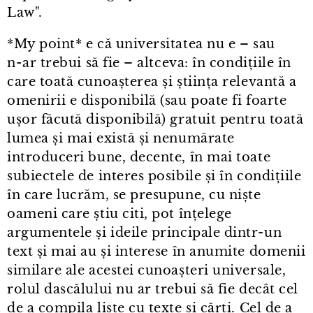
Law".
*My point* e că universitatea nu e – sau
n⁠-⁠ar trebui să fie – altceva: în condițiile în
care toată cunoașterea și știința relevantă a
omenirii e disponibilă (sau poate fi foarte
ușor făcută disponibilă) gratuit pentru toată
lumea și mai există și nenumărate
introduceri bune, decente, în mai toate
subiectele de interes posibile și în condițiile
în care lucrăm, se presupune, cu niște
oameni care știu citi, pot înțelege
argumentele și ideile principale dintr⁠-⁠un
text și mai au și interese în anumite domenii
similare ale acestei cunoașteri universale,
rolul dascălului nu ar trebui să fie decât cel
de a compila liste cu texte și cărți. Cel de a