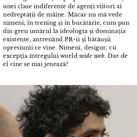
unei clase indiferente de agenți viitori ai
nedreptății de mâine. Măcar nu mă vede
nimeni, în trening și în bucătărie, cum pun
din greu umărul la ideologia și dominația
existente, antrenând PR⁠-⁠ii și bătăușii
opresiunii ce vine. Nimeni, desigur, cu
excepția întregului world
wide web
. Dar de
el cine se mai jenează?