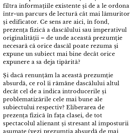
filtra informațiile existente și de a le ordona
într⁠-⁠un parcurs de lectură cât mai lămuritor
și edificator. Ce sens are aici, în fond,
prezența fizică a dascălului sau imperativul
originalității – de unde această prezumție
necesară că orice dascăl poate rezuma și
expune un subiect mai bine decât orice
expunere a sa deja tipărită?
Și dacă renunțăm la această prezumție
absurdă, ce rol îi rămâne dascălului altul
decât cel de a indica introducerile și
problematizările cele mai bune ale
subiectului respectiv? Eliberarea de
prezența fizică în fața clasei, de tot
spectacolul alienant și stresant al imposturii
asumate (vezi prezumția absurdă de mai