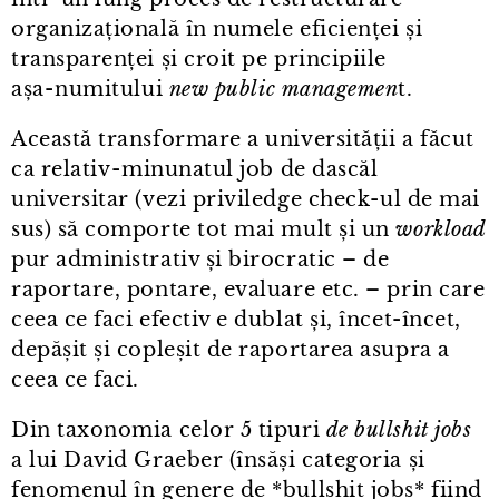
organizațională în numele eficienței și
transparenței și croit pe principiile
așa⁠-⁠numitului
new public managemen
t.
Această transformare a universității a făcut
ca relativ⁠-⁠minunatul job de dascăl
universitar (vezi priviledge check⁠-⁠ul de mai
sus) să comporte tot mai mult și un
workload
pur administrativ și birocratic – de
raportare, pontare, evaluare etc. – prin care
ceea ce faci efectiv e dublat și, încet-încet,
depășit și copleșit de raportarea asupra a
ceea ce faci.
Din taxonomia celor 5 tipuri
de bullshit jobs
a lui David Graeber (însăși categoria și
fenomenul în genere de *bullshit jobs* fiind