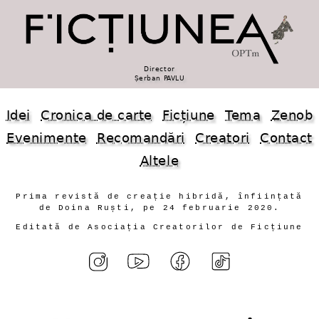
Director
Șerban PAVLU
Idei
Cronica de carte
Ficțiune
Tema
Zenob
Evenimente
Recomandări
Creatori
Contact
Altele
Prima revistă de creație hibridă, înființată
de Doina Ruști, pe 24 februarie 2020.
Editată de Asociația Creatorilor de Ficțiune