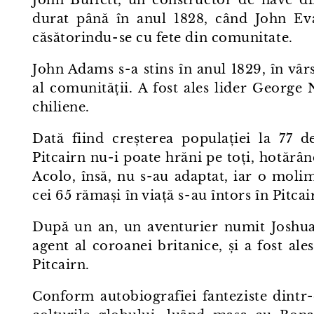
durat până în anul 1828, când John Evan
căsătorindu⁠-⁠se cu fete din comunitate.
John Adams s⁠-⁠a stins în anul 1829, în vâ
al comunității. A fost ales lider George 
chiliene.
Dată fiind creșterea populației la 77 de
Pitcairn nu⁠-⁠i poate hrăni pe toți, hotărân
Acolo, însă, nu s⁠-⁠au adaptat, iar o moli
cei 65 rămași în viață s⁠-⁠au întors în Pitcai
După un an, un aventurier numit Joshua H
agent al coroanei britanice, și a fost ale
Pitcairn.
Conform autobiografiei fanteziste dintr⁠-⁠