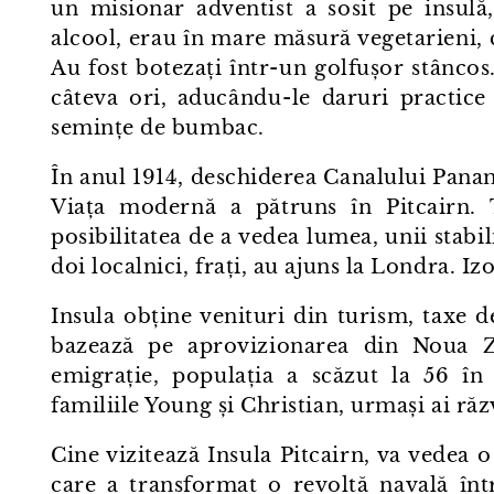
un misionar adventist a sosit pe insulă
alcool, erau în mare măsură vegetarieni,
Au fost botezați într⁠-⁠un golfușor stânco
câteva ori, aducându⁠-⁠le daruri practice
semințe de bumbac.
În anul 1914, deschiderea Canalului Pana
Viața modernă a pătruns în Pitcairn. 
posibilitatea de a vedea lumea, unii stabil
doi localnici, frați, au ajuns la Londra. Izo
Insula obține venituri din turism, taxe d
bazează pe aprovizionarea din Noua Ze
emigrație, populația a scăzut la 56 în 
familiile Young și Christian, urmași ai răz
Cine vizitează Insula Pitcairn, va vedea o
care a transformat o revoltă navală înt