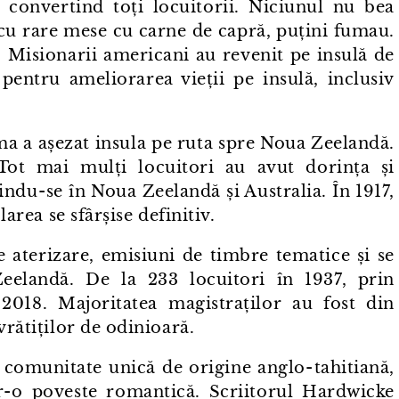
, convertind toți locuitorii. Niciunul nu bea
 cu rare mese cu carne de capră, puțini fumau.
s. Misionarii americani au revenit pe insulă de
 pentru ameliorarea vieții pe insulă, inclusiv
ma a așezat insula pe ruta spre Noua Zeelandă.
Tot mai mulți locuitori au avut dorința și
indu⁠-⁠se în Noua Zeelandă și Australia. În 1917,
larea se sfârșise definitiv.
e aterizare, emisiuni de timbre tematice și se
elandă. De la 233 locuitori în 1937, prin
2018. Majoritatea magistraților au fost din
vrătiților de odinioară.
 comunitate unică de origine anglo⁠-⁠tahitiană,
r⁠-⁠o poveste romantică. Scriitorul Hardwicke