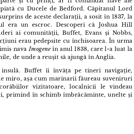
parte și cu prinți, ar fi comandat nave ale
ropiată cu Ducele de Bedford. Căpitanul Lord
rprins de aceste declarații, a sosit în 1837, la
l era un escroc. Descoperi că Joshua Hill
 lideri ai comunității, Buffet, Evans și Nobbs,
racțiuni erau pedepsite cu închisoarea. În urma
rimis nava
Imogene
în anul 1838, care l⁠-⁠a luat la
Chile, de unde a reușit să ajungă în Anglia.
e insulă. Buffet îi învăța pe tineri navigație,
de miro, așa cum marinarii făureau suveniruri
corăbiilor vizitatoare, localnicii le vindeau
ri, primind în schimb îmbrăcăminte, unelte și