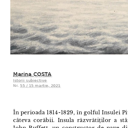
Marina COSTA
Istorii subiective
Nr.
55 / 15 martie, 2021
În perioada 1814⁠-⁠1829, în golful Insulei 
câteva corăbii. Insula răzvrătiților a stâ
John Buffett, un constructor de nave din