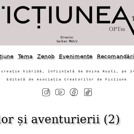
Director
Șerban PAVLU
țiune
Tema
Zenob
Evenimente
Recomandăr
 creație hibridă, înființată de Doina Ruști, pe 2
Editată de Asociația Creatorilor de Ficțiune
or și aventurierii (2)