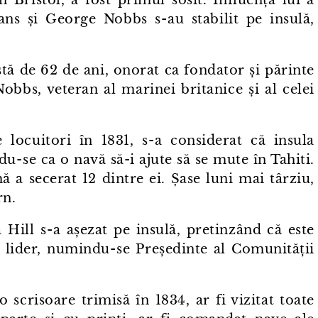
s și George Nobbs s⁠-⁠au stabilit pe insulă,
rstă de 62 de ani, onorat ca fondator și părinte
Nobbs, veteran al marinei britanice și al celei
 locuitori în 1831, s⁠-⁠a considerat că insula
du⁠-⁠se ca o navă să-i ajute să se mute în Tahiti.
mă a secerat 12 dintre ei. Șase luni mai târziu,
rn.
ill s⁠-⁠a așezat pe insulă, pretinzând că este
s lider, numindu⁠-⁠se Președinte al Comunității
o scrisoare trimisă în 1834, ar fi vizitat toate