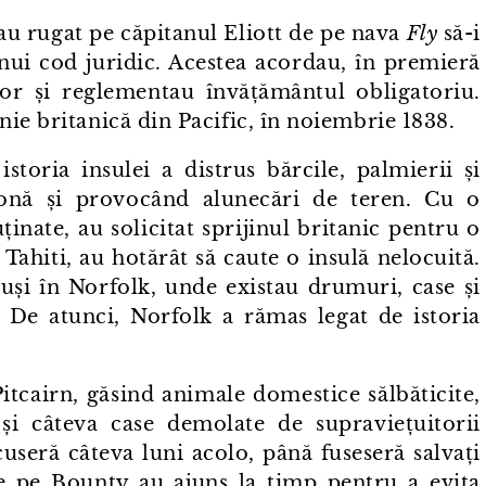
-⁠au rugat pe căpitanul Eliott de pe nava
Fly
să-i
 unui cod juridic. Acestea acordau, în premieră
or și reglementau învățământul obligatoriu.
ie britanică din Pacific, în noiembrie 1838.
storia insulei a distrus bărcile, palmierii și
 zonă și provocând alunecări de teren. Cu o
inate, au solicitat sprijinul britanic pentru o
Tahiti, au hotărât să caute o insulă nelocuită.
duși în Norfolk, unde existau drumuri, case și
. De atunci, Norfolk a rămas legat de istoria
 Pitcairn, găsind animale domestice sălbăticite,
i câteva case demolate de supraviețuitorii
cuseră câteva luni acolo, până fuseseră salvați
e pe Bounty au ajuns la timp pentru a evita