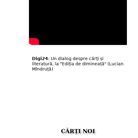
Digi24
: Un dialog despre cărți și
literatură, la "Ediția de dimineață" (Lucian
Mîndruță)
CĂRȚI NOI