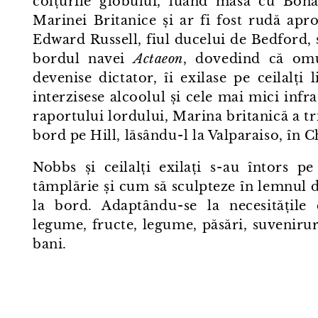
colțurile globului, luând masa cu Bona
Marinei Britanice și ar fi fost rudă ap
Edward Russell, fiul ducelui de Bedford, su
bordul navei
Actaeon
, dovedind că omu
devenise dictator, îi exilase pe ceilalți
interzisese alcoolul și cele mai mici inf
raportului lordului, Marina britanică a t
bord pe Hill, lăsându⁠-⁠l la Valparaiso, în 
Nobbs și ceilalți exilați s⁠-⁠au întors p
tâmplărie și cum să sculpteze în lemnul 
la bord. Adaptându⁠-⁠se la necesitățile 
legume, fructe, legume, păsări, suveniru
bani.