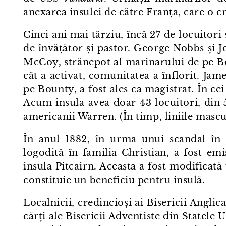
anexarea insulei de către Franța, care o c
Cinci ani mai târziu, încă 27 de locuitori 
de învățător și pastor. George Nobbs și 
McCoy, strănepot al marinarului de pe Bou
cât a activat, comunitatea a înflorit. Ja
pe Bounty, a fost ales ca magistrat. În cei
Acum insula avea doar 43 locuitori, din 
americanii Warren. (În timp, liniile mascul
În anul 1882, în urma unui scandal în c
logodită în familia Christian, a fost emi
insula Pitcairn. Aceasta a fost modificat
constituie un beneficiu pentru insulă.
Localnicii, credincioși ai Bisericii Anglic
cărți ale Bisericii Adventiste din Statele Un