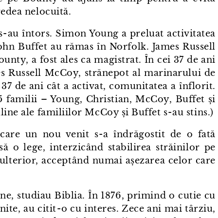
redea nelocuită.
s⁠-⁠au întors. Simon Young a preluat activitatea
John Buffet au rămas în Norfolk. James Russell
nty, a fost ales ca magistrat. În cei 37 de ani
mes Russell McCoy, strănepot al marinarului de
 37 de ani cât a activat, comunitatea a înflorit.
5 familii – Young, Christian, McCoy, Buffet și
ine ale familiilor McCoy și Buffet s⁠-⁠au stins.)
are un nou venit s⁠-⁠a îndrăgostit de o fată
să o lege, interzicând stabilirea străinilor pe
ă ulterior, acceptând numai așezarea celor care
ane, studiau Biblia. În 1876, primind o cutie cu
ite, au citit⁠-⁠o cu interes. Zece ani mai târziu,