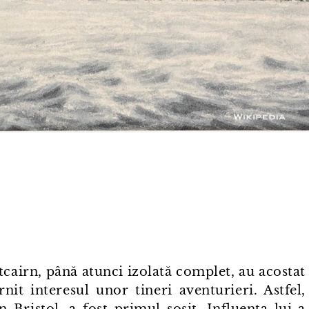
Pitcairn, până atunci izolată complet, au acostat
rnit interesul unor tineri aventurieri. Astfel,
 Bristol, a fost primul sosit. Influența lui a