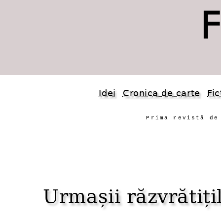
Idei
Cronica de carte
Fic
Prima revistă de
Urmașii răzvrătițil