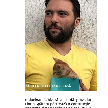
Halucinantă, bizară, absurdă, proza luI
Florin Spătaru păstrează o construcție
coerentă și personaje de tip realist. Cu