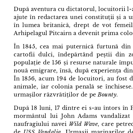
După aventura cu dictatorul, locuitorii l⁠
ajute în redactarea unei constituții și a
în lumea britanică, drept de vot femeil
Arhipelagul Pitcairn a devenit prima colon
În 1845, cea mai puternică furtună din i
cartofii dulci, îndepărtând peștii din
populație de 156 și resurse naturale împuț
nouă emigrare, însă, după experiența din 
În 1856, acum 194 de locuitori, au fost 
animale, iar colonia penală se închisese
urmașilor răzvrătiților de pe
Bounty
.
După 18 luni, 17 dintre ei s⁠-⁠au întors în
mormântul lui John Adams vandalizat ș
naufragiului navei
Wild Wave
, care petre
de
USS Vandalia
. Urmașii marinarilor d