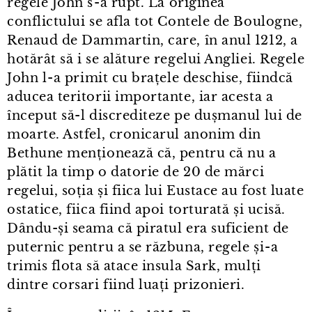
regele John s⁠-⁠a rupt. La originea
conflictului se afla tot Contele de Boulogne,
Renaud de Dammartin, care, în anul 1212, a
hotărât să i se alăture regelui Angliei. Regele
John l⁠-⁠a primit cu brațele deschise, fiindcă
aducea teritorii importante, iar acesta a
început să-l discrediteze pe dușmanul lui de
moarte. Astfel, cronicarul anonim din
Bethune menționează că, pentru că nu a
plătit la timp o datorie de 20 de mărci
regelui, soția și fiica lui Eustace au fost luate
ostatice, fiica fiind apoi torturată și ucisă.
Dându-și seama că piratul era suficient de
puternic pentru a se răzbuna, regele și⁠-⁠a
trimis flota să atace insula Sark, mulți
dintre corsari fiind luați prizonieri.