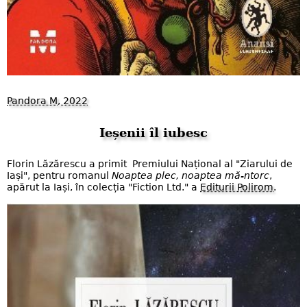
Pandora M, 2022
Ieșenii îl iubesc
Florin Lăzărescu a primit Premiului Național al "Ziarului de
Iași", pentru romanul
Noaptea plec, noaptea mă-ntorc
,
apărut la Iași, în colecția "Fiction Ltd." a
Editurii Polirom
.