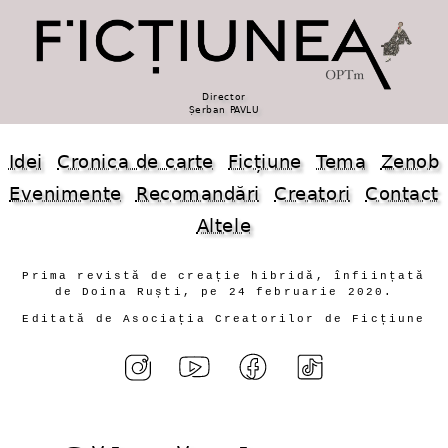
Director
Șerban PAVLU
Idei
Cronica de carte
Ficțiune
Tema
Zenob
Evenimente
Recomandări
Creatori
Contact
Altele
Prima revistă de creație hibridă, înființată
de Doina Ruști, pe 24 februarie 2020.
Editată de Asociația Creatorilor de Ficțiune