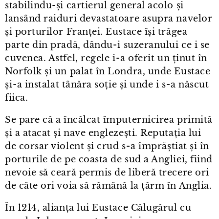
stabilindu-și cartierul general acolo și
lansând raiduri devastatoare asupra navelor
și porturilor Franței. Eustace își trăgea
parte din pradă, dându⁠-⁠i suzeranului ce i se
cuvenea. Astfel, regele i⁠-⁠a oferit un ținut în
Norfolk și un palat în Londra, unde Eustace
și⁠-⁠a instalat tânăra soție și unde i s⁠-⁠a născut
fiica.
Se pare că a încălcat împuternicirea primită
și a atacat și nave englezești. Reputația lui
de corsar violent și crud s⁠-⁠a împrăștiat și în
porturile de pe coasta de sud a Angliei, fiind
nevoie să ceară permis de liberă trecere ori
de câte ori voia să rămână la țărm în Anglia.
În 1214, alianța lui Eustace Călugărul cu