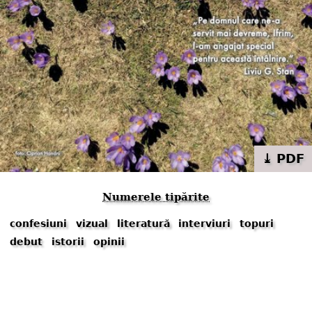
⤓ PDF
Numerele tipărite
confesiuni
vizual
literatură
interviuri
topuri
debut
istorii
opinii