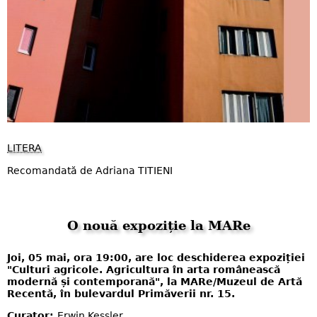
LITERA
Recomandată de Adriana TITIENI
O nouă expoziție la MARe
Joi, 05 mai, ora 19:00, are loc deschiderea expoziției
"Culturi agricole. Agricultura în arta românească
modernă și contemporană", la MARe/Muzeul de Artă
Recentă, în bulevardul Primăverii nr. 15.
Curator:
Erwin Kessler