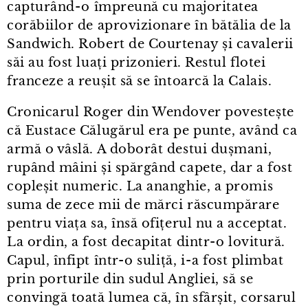
capturând⁠-⁠o împreună cu majoritatea
corăbiilor de aprovizionare în bătălia de la
Sandwich. Robert de Courtenay și cavalerii
săi au fost luați prizonieri. Restul flotei
franceze a reușit să se întoarcă la Calais.
Cronicarul Roger din Wendover povestește
că Eustace Călugărul era pe punte, având ca
armă o vâslă. A doborât destui dușmani,
rupând mâini și spărgând capete, dar a fost
copleșit numeric. La ananghie, a promis
suma de zece mii de mărci răscumpărare
pentru viața sa, însă ofițerul nu a acceptat.
La ordin, a fost decapitat dintr⁠-⁠o lovitură.
Capul, înfipt într⁠-⁠o suliță, i⁠-⁠a fost plimbat
prin porturile din sudul Angliei, să se
convingă toată lumea că, în sfârșit, corsarul