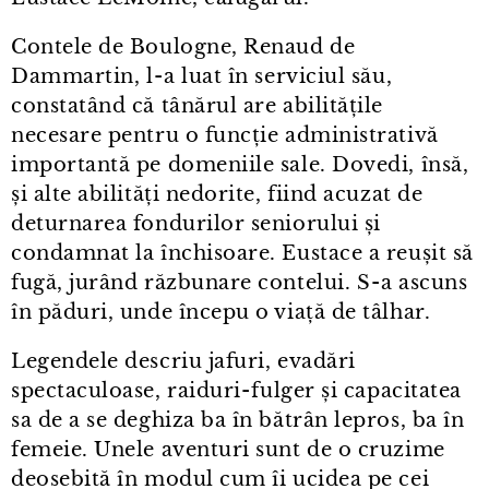
Contele de Boulogne, Renaud de
Dammartin, l⁠-⁠a luat în serviciul său,
constatând că tânărul are abilitățile
necesare pentru o funcție administrativă
importantă pe domeniile sale. Dovedi, însă,
și alte abilități nedorite, fiind acuzat de
deturnarea fondurilor seniorului și
condamnat la închisoare. Eustace a reușit să
fugă, jurând răzbunare contelui. S⁠-⁠a ascuns
în păduri, unde începu o viață de tâlhar.
Legendele descriu jafuri, evadări
spectaculoase, raiduri⁠-⁠fulger și capacitatea
sa de a se deghiza ba în bătrân lepros, ba în
femeie. Unele aventuri sunt de o cruzime
deosebită în modul cum îi ucidea pe cei