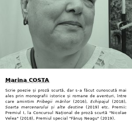
Marina COSTA
Scrie poezie și proză scurtă, dar s⁠-⁠a făcut cunoscută mai
ales prin monografii istorice și romane de aventuri, între
care amintim
Pribegii mărilor
(2016),
Echipajul
(2018),
Soarta mercenarului și alte destine
(2019) etc. Premii:
Premiul I, la Concursul Național de proză scurtă "Nicolae
Velea" (2018), Premiul special "Fănuș Neagu" (2019).