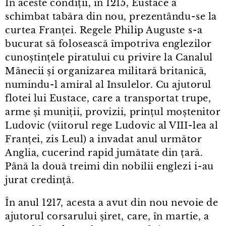
În aceste condiții, în 1215, Eustace a
schimbat tabăra din nou, prezentându⁠-⁠se la
curtea Franței. Regele Philip Auguste s⁠-⁠a
bucurat să folosească împotriva englezilor
cunoștințele piratului cu privire la Canalul
Mânecii și organizarea militară britanică,
numindu⁠-⁠l amiral al Insulelor. Cu ajutorul
flotei lui Eustace, care a transportat trupe,
arme și muniții, provizii, prințul moștenitor
Ludovic (viitorul rege Ludovic al VIII⁠-⁠lea al
Franței, zis Leul) a invadat anul următor
Anglia, cucerind rapid jumătate din țară.
Până la două treimi din nobilii englezi i⁠-⁠au
jurat credință.
În anul 1217, acesta a avut din nou nevoie de
ajutorul corsarului șiret, care, în martie, a