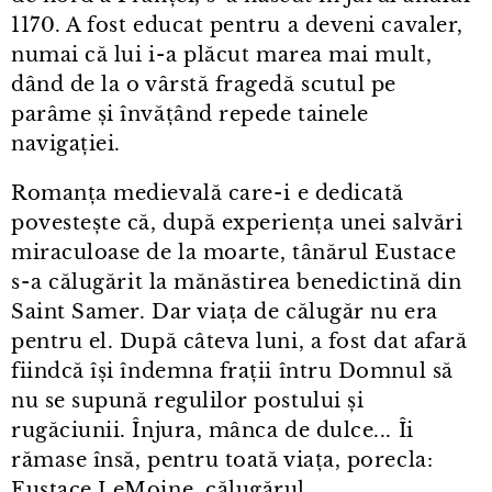
1170. A fost educat pentru a deveni cavaler,
numai că lui i⁠-⁠a plăcut marea mai mult,
dând de la o vârstă fragedă scutul pe
parâme și învățând repede tainele
navigației.
Romanța medievală care⁠-⁠i e dedicată
povestește că, după experiența unei salvări
miraculoase de la moarte, tânărul Eustace
s⁠-⁠a călugărit la mănăstirea benedictină din
Saint Samer. Dar viața de călugăr nu era
pentru el. După câteva luni, a fost dat afară
fiindcă își îndemna frații întru Domnul să
nu se supună regulilor postului și
rugăciunii. Înjura, mânca de dulce... Îi
rămase însă, pentru toată viața, porecla:
Eustace LeMoine, călugărul.