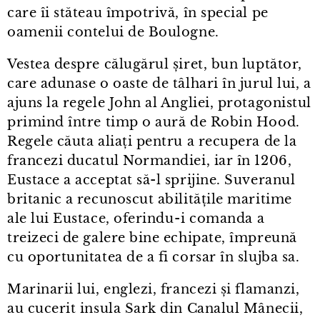
care îi stăteau împotrivă, în special pe
oamenii contelui de Boulogne.
Vestea despre călugărul șiret, bun luptător,
care adunase o oaste de tâlhari în jurul lui, a
ajuns la regele John al Angliei, protagonistul
primind între timp o aură de Robin Hood.
Regele căuta aliați pentru a recupera de la
francezi ducatul Normandiei, iar în 1206,
Eustace a acceptat să-l sprijine. Suveranul
britanic a recunoscut abilitățile maritime
ale lui Eustace, oferindu⁠-⁠i comanda a
treizeci de galere bine echipate, împreună
cu oportunitatea de a fi corsar în slujba sa.
Marinarii lui, englezi, francezi și flamanzi,
au cucerit insula Sark din Canalul Mânecii,