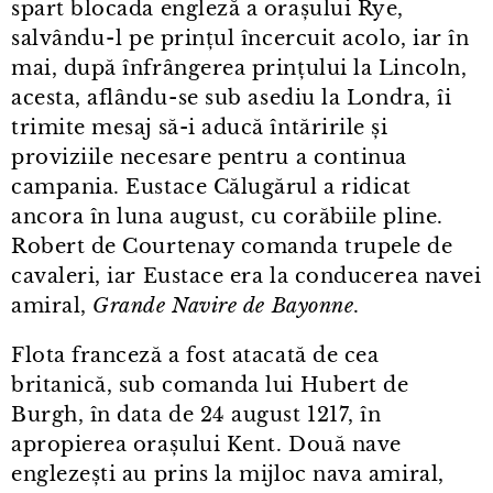
spart blocada engleză a orașului Rye,
salvându⁠-⁠l pe prințul încercuit acolo, iar în
mai, după înfrângerea prințului la Lincoln,
acesta, aflându⁠-⁠se sub asediu la Londra, îi
trimite mesaj să-i aducă întăririle și
proviziile necesare pentru a continua
campania. Eustace Călugărul a ridicat
ancora în luna august, cu corăbiile pline.
Robert de Courtenay comanda trupele de
cavaleri, iar Eustace era la conducerea navei
amiral,
Grande Navire de Bayonne
.
Flota franceză a fost atacată de cea
britanică, sub comanda lui Hubert de
Burgh, în data de 24 august 1217, în
apropierea orașului Kent. Două nave
englezești au prins la mijloc nava amiral,