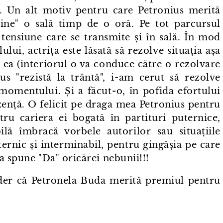
ie. Un alt motiv pentru care Petronius merită
ține" o sală timp de o oră. Pe tot parcursul
, tensiune care se transmite și în sală. În mod
lui, actrița este lăsată să rezolve situația așa
 ea (interiorul o va conduce către o rezolvare
s "rezistă la trântă", i⁠-⁠am cerut să rezolve
 momentului. Și a făcut⁠-⁠o, în pofida efortului
ezență. O felicit pe draga mea Petronius pentru
tru cariera ei bogată în partituri puternice,
ilă îmbracă vorbele autorilor sau situațiile
ternic și interminabil, pentru gingășia pe care
a spune "Da" oricărei nebunii!!!
der că Petronela Buda merită premiul pentru