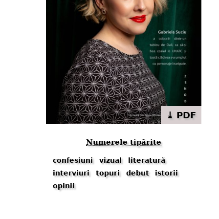
⤓ PDF
Numerele tipărite
confesiuni
vizual
literatură
interviuri
topuri
debut
istorii
opinii