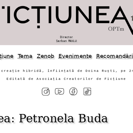
Director
Șerban PAVLU
țiune
Tema
Zenob
Evenimente
Recomandăr
 creație hibridă, înființată de Doina Ruști, pe 2
Editată de Asociația Creatorilor de Ficțiune
nea: Petronela Buda