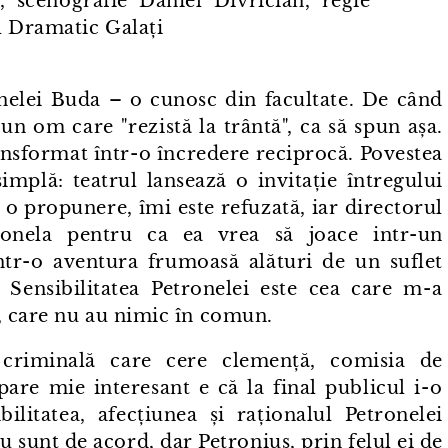
, scenografie Daniel Divrician, regie
l Dramatic Galați
onelei Buda – o cunosc din facultate. De când
un om care "rezistă la trântă", ca să spun așa.
transformat într⁠-⁠o încredere reciprocă. Povestea
implă: teatrul lansează o invitație întregului
 o propunere, îmi este refuzată, iar directorul
onela pentru ca ea vrea să joace intr⁠-⁠un
tr⁠-⁠o aventura frumoasă alături de un suflet
. Sensibilitatea Petronelei este cea care m⁠-⁠a
i, care nu au nimic în comun.
 criminală care cere clemență, comisia de
are mie interesant e că la final publicul i⁠-⁠o
bilitatea, afecțiunea și raționalul Petronelei
nu sunt de acord, dar Petronius, prin felul ei de