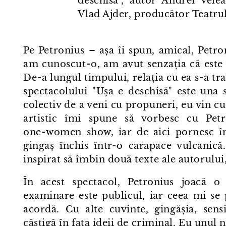
deschisă", autor Andrei Velea
Vlad Ajder, producător Teatru
Pe Petronius – așa îi spun, amical, Petr
am cunoscut⁠-⁠o, am avut senzația că este 
De⁠-⁠a lungul timpului, relația cu ea s⁠-⁠a 
spectacolului "Ușa e deschisă" este una s
colectiv de a veni cu propuneri, eu vin cu
artistic îmi spune să vorbesc cu Petr
one⁠-⁠women show, iar de aici pornesc în
gingaș închis într⁠-⁠o carapace vulcanică
inspirat să îmbin două texte ale autorulu
În acest spectacol, Petronius joacă o
examinare este publicul, iar ceea mi se p
acordă. Cu alte cuvinte, gingășia, sensi
câștigă în fața ideii de criminal. Eu unul 