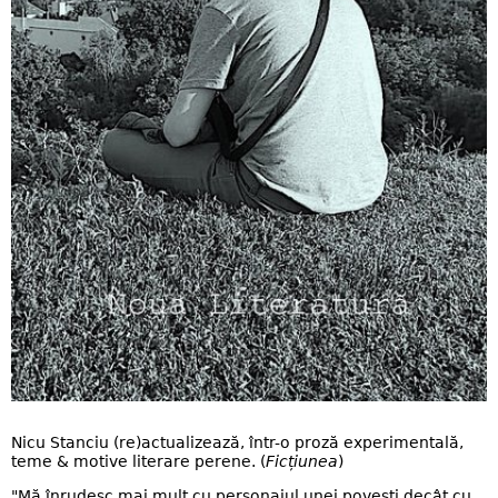
Nicu Stanciu (re)actualizează, într-o proză experimentală,
teme & motive literare perene. (
Ficțiunea
)
"Mă înrudesc mai mult cu personajul unei povești decât cu