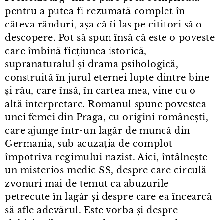
pentru a putea fi rezumată complet în
câteva rânduri, așa că îi las pe cititori să o
descopere. Pot să spun însă că este o poveste
care îmbină ficțiunea istorică,
supranaturalul și drama psihologică,
construită în jurul eternei lupte dintre bine
și rău, care însă, în cartea mea, vine cu o
altă interpretare. Romanul spune povestea
unei femei din Praga, cu origini românești,
care ajunge într⁠-⁠un lagăr de muncă din
Germania, sub acuzația de complot
împotriva regimului nazist. Aici, întâlnește
un misterios medic SS, despre care circulă
zvonuri mai de temut ca abuzurile
petrecute în lagăr și despre care ea încearcă
să afle adevărul. Este vorba și despre