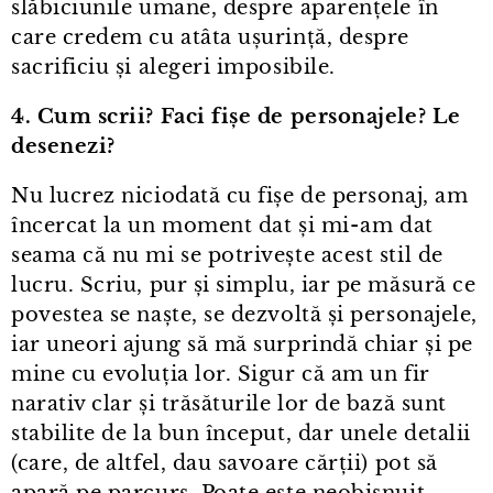
slăbiciunile umane, despre aparențele în
care credem cu atâta ușurință, despre
sacrificiu și alegeri imposibile.
4. Cum scrii? Faci fișe de personajele? Le
desenezi?
Nu lucrez niciodată cu fișe de personaj, am
încercat la un moment dat și mi⁠-⁠am dat
seama că nu mi se potrivește acest stil de
lucru. Scriu, pur și simplu, iar pe măsură ce
povestea se naște, se dezvoltă și personajele,
iar uneori ajung să mă surprindă chiar și pe
mine cu evoluția lor. Sigur că am un fir
narativ clar și trăsăturile lor de bază sunt
stabilite de la bun început, dar unele detalii
(care, de altfel, dau savoare cărții) pot să
apară pe parcurs. Poate este neobișnuit