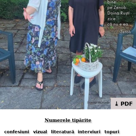
⤓ PDF
Numerele tipărite
confesiuni
vizual
literatură
interviuri
topuri