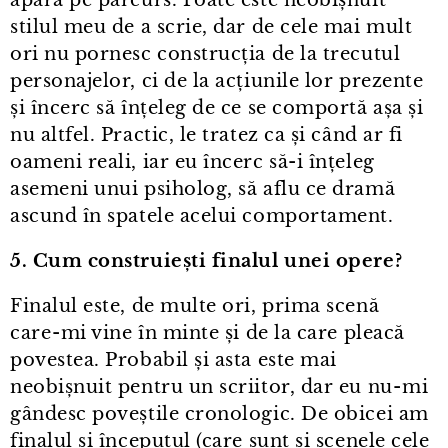
stilul meu de a scrie, dar de cele mai mult
ori nu pornesc construcția de la trecutul
personajelor, ci de la acțiunile lor prezente
și încerc să înțeleg de ce se comportă așa și
nu altfel. Practic, le tratez ca și când ar fi
oameni reali, iar eu încerc să-i înțeleg
asemeni unui psiholog, să aflu ce dramă
ascund în spatele acelui comportament.
5. Cum construiești finalul unei opere?
Finalul este, de multe ori, prima scenă
care⁠-⁠mi vine în minte și de la care pleacă
povestea. Probabil și asta este mai
neobișnuit pentru un scriitor, dar eu nu⁠-⁠mi
gândesc poveștile cronologic. De obicei am
finalul și începutul (care sunt și scenele cele