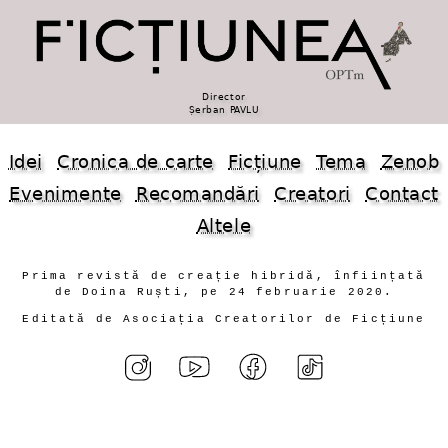
Director
Șerban PAVLU
Idei
Cronica de carte
Ficțiune
Tema
Zenob
Evenimente
Recomandări
Creatori
Contact
Altele
Prima revistă de creație hibridă, înființată
de Doina Ruști, pe 24 februarie 2020.
Editată de Asociația Creatorilor de Ficțiune