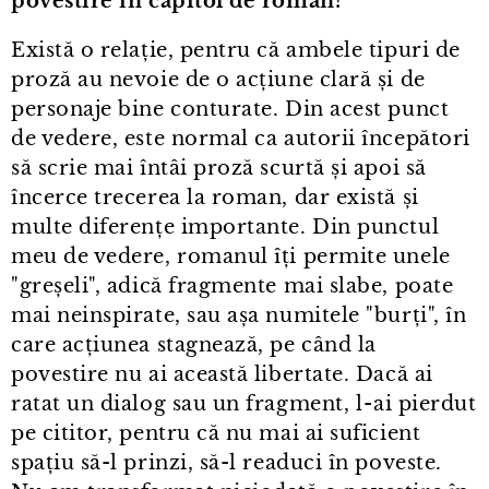
povestire în capitol de roman?
Există o relație, pentru că ambele tipuri de
proză au nevoie de o acțiune clară și de
personaje bine conturate. Din acest punct
de vedere, este normal ca autorii începători
să scrie mai întâi proză scurtă și apoi să
încerce trecerea la roman, dar există și
multe diferențe importante. Din punctul
meu de vedere, romanul îți permite unele
"greșeli", adică fragmente mai slabe, poate
mai neinspirate, sau așa numitele "burți", în
care acțiunea stagnează, pe când la
povestire nu ai această libertate. Dacă ai
ratat un dialog sau un fragment, l⁠-⁠ai pierdut
pe cititor, pentru că nu mai ai suficient
spațiu să-l prinzi, să-l readuci în poveste.