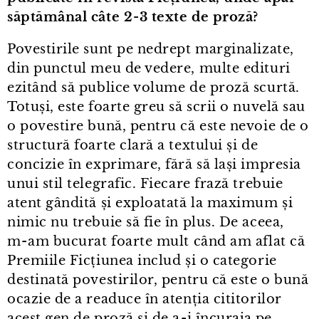
săptămânal câte 2⁠-⁠3 texte de proză?
Povestirile sunt pe nedrept marginalizate,
din punctul meu de vedere, multe edituri
ezitând să publice volume de proză scurtă.
Totuși, este foarte greu să scrii o nuvelă sau
o povestire bună, pentru că este nevoie de o
structură foarte clară a textului și de
concizie în exprimare, fără să lași impresia
unui stil telegrafic. Fiecare frază trebuie
atent gândită și exploatată la maximum și
nimic nu trebuie să fie în plus. De aceea,
m⁠-⁠am bucurat foarte mult când am aflat că
Premiile Ficțiunea includ și o categorie
destinată povestirilor, pentru că este o bună
ocazie de a readuce în atenția cititorilor
acest gen de proză și de a⁠-⁠i încuraja pe