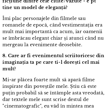
ficțiune dintre cele citite/văzute - e pt
tine un model de eleganță?
Îmi plac personajele din filmele sau
romanele de epocă, când vestimentația era
mult mai importantă ca acum, iar oamenii
se îmbrăcau elegant chiar și atunci când nu
mergeau la evenimente deosebite.
8. Care ar fi evenimentul scriitoricesc din
imaginația ta pe care ti⁠-⁠l dorești cel mai
mult?
Mi⁠-⁠ar plăcea foarte mult să apară filme
inspirate din poveștile mele. Știu că este
puțin probabil să se întâmple asta vreodată,
dar textele mele sunt scrise destul de
"cinematografic", eu văd în mintea mea