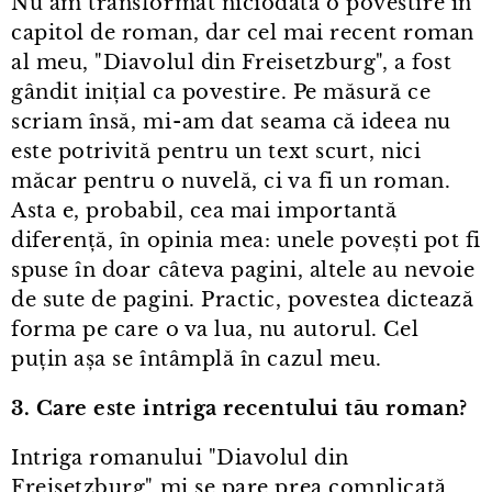
Nu am transformat niciodată o povestire în
capitol de roman, dar cel mai recent roman
al meu, "Diavolul din Freisetzburg", a fost
gândit inițial ca povestire. Pe măsură ce
scriam însă, mi⁠-⁠am dat seama că ideea nu
este potrivită pentru un text scurt, nici
măcar pentru o nuvelă, ci va fi un roman.
Asta e, probabil, cea mai importantă
diferență, în opinia mea: unele povești pot fi
spuse în doar câteva pagini, altele au nevoie
de sute de pagini. Practic, povestea dictează
forma pe care o va lua, nu autorul. Cel
puțin așa se întâmplă în cazul meu.
3. Care este intriga recentului tău roman?
Intriga romanului "Diavolul din
Freisetzburg" mi se pare prea complicată