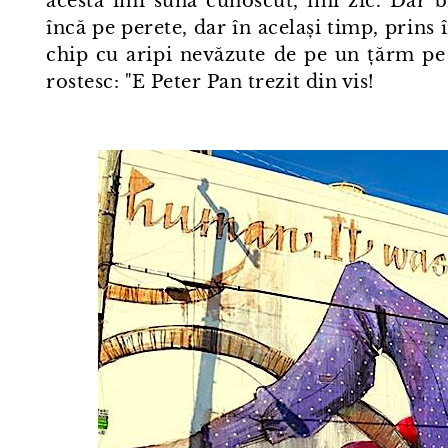
acesta îmi sună cunoscut, îmi zic. Dar b
încă pe perete, dar în același timp, prins
chip cu aripi nevăzute de pe un țărm pe 
rostesc: "E Peter Pan trezit din vis!