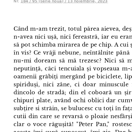
Nr.
184 / 95 (serie nouă) / 13 noiembrie, 2023
Când m⁠-⁠am trezit, totul părea aievea, de
n⁠-⁠avea nici ușă, nici fereastră, iar eu er
să pot schimba mirarea de pe chip. A cui și
în vis? Ce vrăji nebune, neîntâlnite până
nu⁠-⁠mi doream să mă trezesc? Nici să mă
neputință, căci tencuiala și vopseaua m⁠-⁠
oamenii grăbiți mergând pe biciclete, lips
spiriduși, nici zâne, ci doar minuscule
dincolo de stradă; din el coboară un șir
chipuri plate, având ochi oblici dar cumv
subțire si străin, se bulucesc cu toți în 
cutii din care se revarsă o ploaie nesfârș
clar o voce răgușită! "Peter Pan," roste