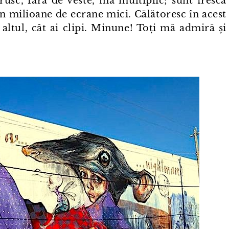
rusc, fără de veste, mă multiplic; sunt frescă
 în milioane de ecrane mici. Călătoresc în acest
altul, cât ai clipi. Minune! Toți mă admiră și