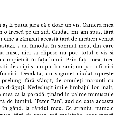
și aș fi putut jura că e doar un vis. Camera mea
am o frescă pe un zid. Ciudat, mi⁠-⁠am spus, fără
 cine a zămislit această țară de nicăieri venită
 astăzi, s⁠-⁠au înnodat în somnul meu, din care
 mișc, nici să clipesc nu pot; totul e vis și
au împietrit în fața lumii. Prin fața mea, trec
iți de aripi și un pic bătrâni; nu par a fi nici
 furnici. Deodată, un vagonet ciudat oprește
 prelung, fără sfârșit, de omuleți mărunți cu
a drăguți. Nedeslușit îmi e limbajul lor înalt,
fața mea ca la paradă, ținând in palme minuscule
ită de lumini. "Peter Pan", aud de data aceasta
sc în gând, la rândul meu. Ce straniu, numele