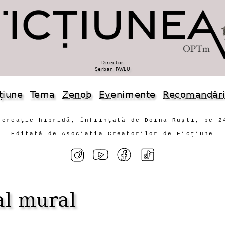
Director
Șerban PAVLU
țiune
Tema
Zenob
Evenimente
Recomandăr
 creație hibridă, înființată de Doina Ruști, pe 2
Editată de Asociația Creatorilor de Ficțiune
al mural