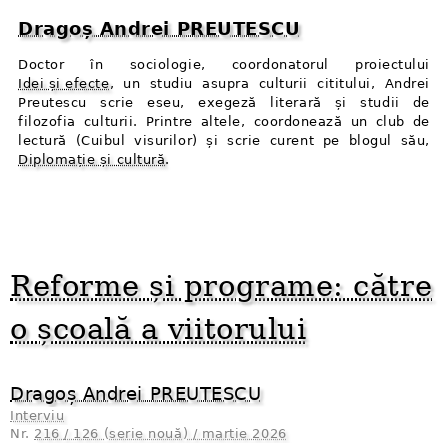
Dragoș Andrei PREUTESCU
Doctor în sociologie, coordonatorul proiectului
Idei și efecte
, un studiu asupra culturii cititului, Andrei
Preutescu scrie eseu, exegeză literară și studii de
filozofia culturii. Printre altele, coordonează un club de
lectură (Cuibul visurilor) și scrie curent pe blogul său,
Diplomație și cultură
.
Reforme și programe: către
o școală a viitorului
Dragoș Andrei PREUTESCU
Interviu
Nr.
216 / 126 (serie nouă) / martie 2026