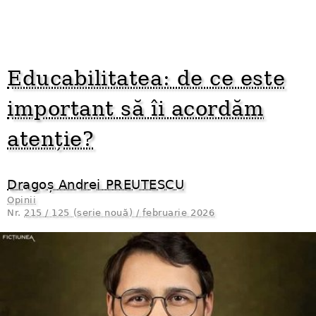
Educabilitatea: de ce este
important să îi acordăm
atenție?
Dragoș Andrei PREUTESCU
Opinii
Nr.
215 / 125 (serie nouă) / februarie 2026