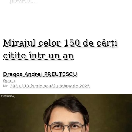
prezent ...
Mirajul celor 150 de cărți
citite într-un an
Dragoș Andrei PREUTESCU
Opinii
Nr.
203 / 113 (serie nouă) / februarie 2025