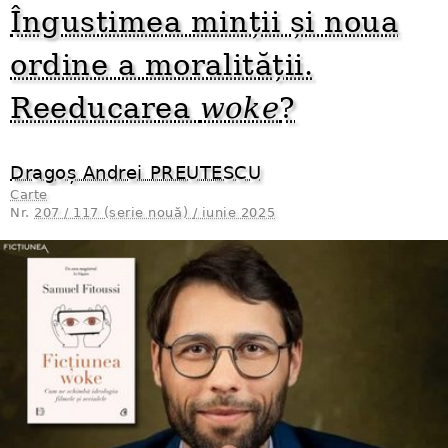
Îngustimea minții și noua
ordine a moralității.
Reeducarea
woke
?
Dragoș Andrei PREUTESCU
Carte
Nr.
207 / 117 (serie nouă) / iunie 2025