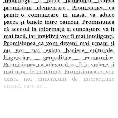
Tehnologia a făcut oamenilor câteva
promisiuni elementare. Promisiunea că
printr-o comunicare în masă, va aduce
pacea și binele între oameni. Promisiunea
că accesul la informații și cunoaștere va fi
mai facil, iar invidivii vor fi mai inteligenți.
Promisiunea că vom deveni mai umani și
nu vor mai exista bariere culturale,
lingvistice, geopolitice, economice.
Promisiunea că adevărul va fi la vedere și
mai ușor de întreținut. Promisiunea că vor
exista noi dimensiuni de interacțiune
umană, care ne ...