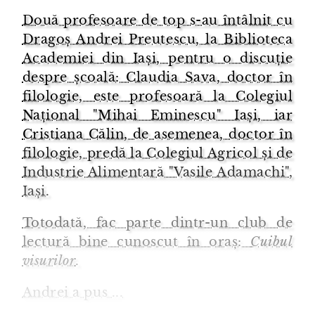
Două profesoare de top s-au întâlnit cu
Dragoș Andrei Preutescu, la Biblioteca
Academiei din Iași, pentru o discuție
despre școală: Claudia Sava, doctor în
filologie, este profesoară la Colegiul
Național "Mihai Eminescu" Iași, iar
Cristiana Călin, de asemenea, doctor în
filologie, predă la Colegiul Agricol și de
Industrie Alimentară "Vasile Adamachi",
Iași.
Totodată, fac parte dintr-un club de
lectură bine cunoscut în oraș:
Cuibul
visurilor
.
Andrei a pus ...