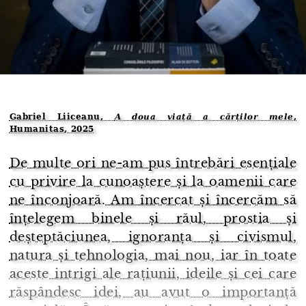
Gabriel Liiceanu,
A doua viață a cărților mele
,
Humanitas, 2025
De multe ori ne-am pus întrebări esențiale
cu privire la cunoaștere și la oamenii care
ne înconjoară. Am încercat și încercăm să
înțelegem binele și răul, prostia și
deșteptăciunea, ignoranța și civismul,
natura și tehnologia, mai nou, iar în toate
aceste intrigi ale rațiunii, ideile și cei care
răspândesc idei, au avut o importanță