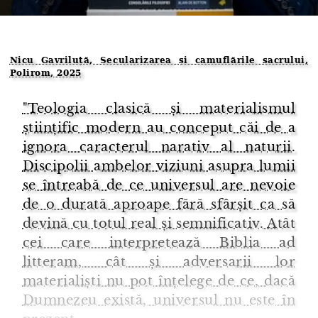
Nicu Gavriluță, Secularizarea și camuflările sacrului,
Polirom, 2025
"Teologia clasică și materialismul
științific modern au conceput căi de a
ignora caracterul narativ al naturii.
Discipolii ambelor viziuni asupra lumii
se întreabă de ce universul are nevoie
de o durată aproape fără sfârșit ca să
devină cu totul real și semnificativ. Atât
cei care interpretează Biblia ad
litteram, cât și adversarii lor
materialiști nu pot înțelege de ce, dacă
Dumnezeu există, universul nu este în