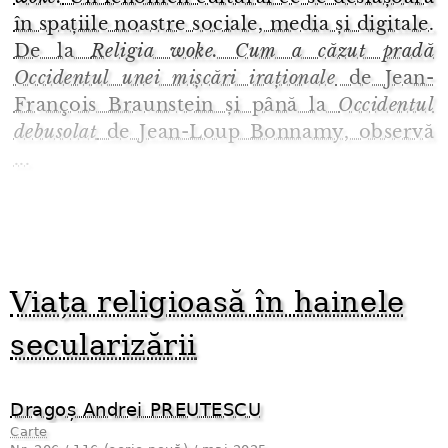
în spațiile noastre sociale, media și digitale.
De la
Religia woke. Cum a căzut pradă
Occidentul unei mișcări iraționale
de Jean-
François Braunstein și până la
Occidentul
debusolat
de Jean-Loup Bonnamy, observă
...
Viața religioasă în hainele
secularizării
Dragoș Andrei PREUTESCU
Carte