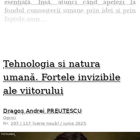
esențială. Însă, atunci când apelezi la
fondul cunoașterii umane prin idei și prin
faptele oam ...
Tehnologia și natura
umană. Forțele invizibile
ale viitorului
Dragoș Andrei PREUTESCU
Opinii
Nr.
207 / 117 (serie nouă) / iunie 2025