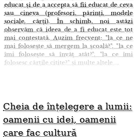
educat și de a accepta să fii educat de ceva
sau cineva (profesori, părinți, modele
sociale, cărți). În schimb, noi astăzi
observăm că ideea de a fi educat este tot
mai contestată. Auzim frecvent: "la ce ne
mai folosește să mergem la școală?", "la ce
îmi folosește să învăț atât?", "la ce îmi
folosesc cărțile citite?" și multe altele ...
Cheia de înțelegere a lumii:
oamenii cu idei, oamenii
care fac cultură