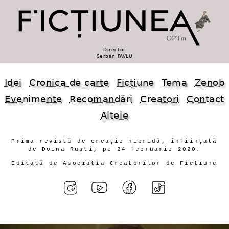
Director
Șerban PAVLU
Idei
Cronica de carte
Ficțiune
Tema
Zenob
Evenimente
Recomandări
Creatori
Contact
Altele
Prima revistă de creație hibridă, înființată
de Doina Ruști, pe 24 februarie 2020.
Editată de Asociația Creatorilor de Ficțiune