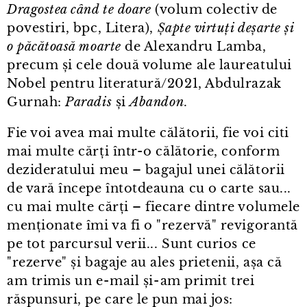
Dragostea când te doare
(volum colectiv de
povestiri, bpc, Litera),
Șapte virtuți deșarte și
o păcătoasă moarte
de Alexandru Lamba,
precum și cele două volume ale laureatului
Nobel pentru literatură/2021, Abdulrazak
Gurnah:
Paradis
și
Abandon
.
Fie voi avea mai multe călătorii, fie voi citi
mai multe cărți într⁠-⁠o călătorie, conform
dezideratului meu – bagajul unei călătorii
de vară începe întotdeauna cu o carte sau...
cu mai multe cărți – fiecare dintre volumele
menționate îmi va fi o "rezervă" revigorantă
pe tot parcursul verii... Sunt curios ce
"rezerve" și bagaje au ales prietenii, așa că
am trimis un e⁠-⁠mail și⁠-⁠am primit trei
răspunsuri, pe care le pun mai jos: