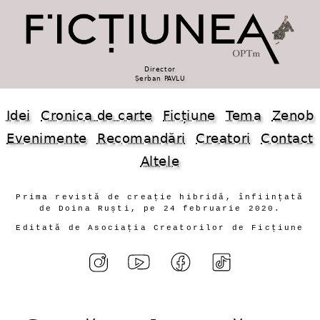
Director
Șerban PAVLU
Idei
Cronica de carte
Ficțiune
Tema
Zenob
Evenimente
Recomandări
Creatori
Contact
Altele
Prima revistă de creație hibridă, înființată
de Doina Ruști, pe 24 februarie 2020.
Editată de Asociația Creatorilor de Ficțiune