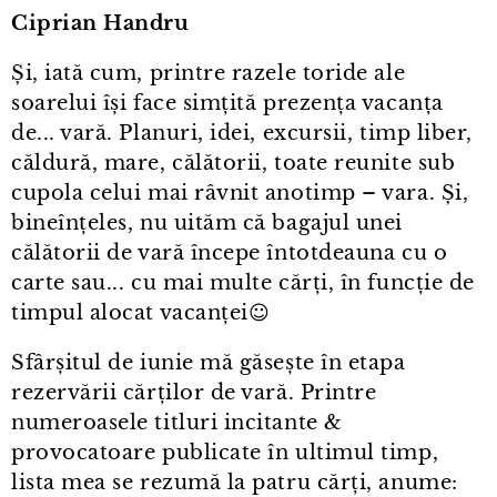
Ciprian Handru
Și, iată cum, printre razele toride ale
soarelui își face simțită prezența vacanța
de... vară. Planuri, idei, excursii, timp liber,
căldură, mare, călătorii, toate reunite sub
cupola celui mai râvnit anotimp – vara. Și,
bineînțeles, nu uităm că bagajul unei
călătorii de vară începe întotdeauna cu o
carte sau... cu mai multe cărți, în funcție de
timpul alocat vacanței☺
Sfârșitul de iunie mă găsește în etapa
rezervării cărților de vară. Printre
numeroasele titluri incitante &
provocatoare publicate în ultimul timp,
lista mea se rezumă la patru cărți, anume: