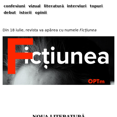
confesiuni
vizual
literatură
interviuri
topuri
debut
istorii
opinii
Din 18 iulie, revista va apărea cu numele
Ficțiunea
NOUA LITERATURĂ