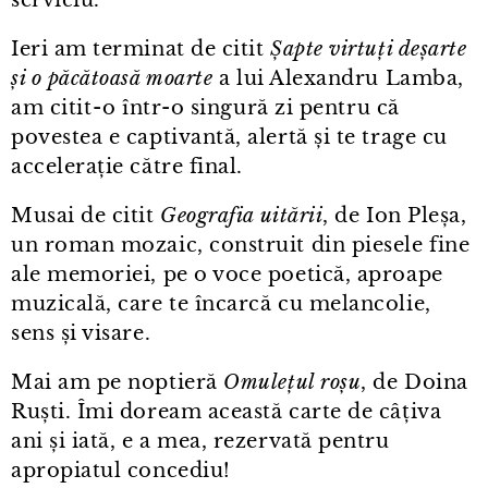
serviciu.
Ieri am terminat de citit
Șapte virtuți deșarte
și o păcătoasă moarte
a lui Alexandru Lamba,
am citit⁠-⁠o într⁠-⁠o singură zi pentru că
povestea e captivantă, alertă și te trage cu
accelerație către final.
Musai de citit
Geografia uitării
, de Ion Pleșa,
un roman mozaic, construit din piesele fine
ale memoriei, pe o voce poetică, aproape
muzicală, care te încarcă cu melancolie,
sens și visare.
Mai am pe noptieră
Omulețul roșu
, de Doina
Ruști. Îmi doream această carte de câțiva
ani și iată, e a mea, rezervată pentru
apropiatul concediu!