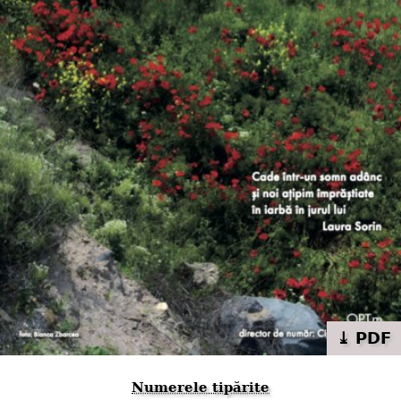
⤓ PDF
Numerele tipărite