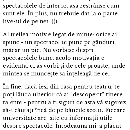
spectacolele de interor, așa restrânse cum
sunt ele. În plus, nu trebuie dat la o parte
live⁠-⁠ul de pe net :)))
Al treilea motiv e legat de minte: orice ai
spune - un spectacol te pune pe gânduri,
măcar un pic. Nu vorbesc despre
spectacolele bune, acolo motivația e
evidenta, ci as vorbi și de cele proaste, unde
mintea se muncește să înțeleagă de ce…
În fine, dacă ieși din casă pentru teatru, te
poți lăuda ulterior că ai "descoperit" tinere
talente - pentru a fi siguri de asta vă sugerez
să-i căutați încă de pe băncile scolii. Fiecare
universitate are site cu informații utile
despre spectacole. Întodeauna mi⁠-⁠a plăcut