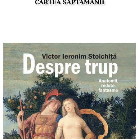
CARTEA SĂPTĂMÂNII