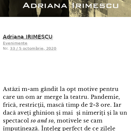
Adriana IRIMESCU
Evenimente
Nr.
33 / 5 octombrie, 2020
Astăzi m⁠-⁠am gândit la opt motive pentru
care un om ar merge la teatru. Pandemie,
frică, restricții, mască timp de 2⁠-⁠3 ore. Iar
dacă aveți ghinion și mai și nimeriți și la un
spectacol
so and so
, motivele se cam
împuținează. Înțeleg perfect de ce zilele