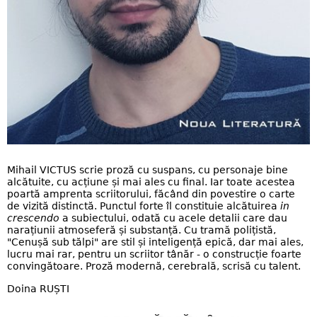
Mihail VICTUS scrie proză cu suspans, cu personaje bine
alcătuite, cu acțiune și mai ales cu final. Iar toate acestea
poartă amprenta scriitorului, făcând din povestire o carte
de vizită distinctă. Punctul forte îl constituie alcătuirea
in
crescendo
a subiectului, odată cu acele detalii care dau
narațiunii atmoseferă și substanță. Cu tramă polițistă,
"Cenușă sub tălpi" are stil și inteligență epică, dar mai ales,
lucru mai rar, pentru un scriitor tânăr - o construcție foarte
convingătoare. Proză modernă, cerebrală, scrisă cu talent.
Doina RUȘTI