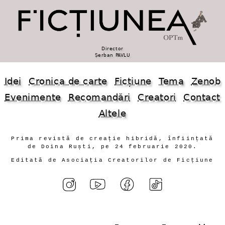
Director
Șerban PAVLU
Idei
Cronica de carte
Ficțiune
Tema
Zenob
Evenimente
Recomandări
Creatori
Contact
Altele
Prima revistă de creație hibridă, înființată
de Doina Ruști, pe 24 februarie 2020.
Editată de Asociația Creatorilor de Ficțiune