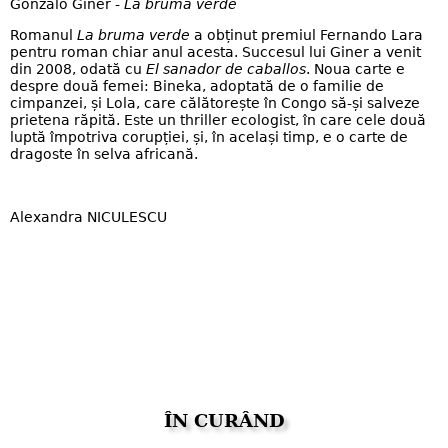
Gonzalo Giner -
La bruma verde
Romanul
La bruma verde
a obținut premiul Fernando Lara
pentru roman chiar anul acesta. Succesul lui Giner a venit
din 2008, odată cu
El sanador de caballos
. Noua carte e
despre două femei: Bineka, adoptată de o familie de
cimpanzei, și Lola, care călătorește în Congo să-și salveze
prietena răpită. Este un thriller ecologist, în care cele două
luptă împotriva corupției, și, în același timp, e o carte de
dragoste în selva africană.
Alexandra NICULESCU
ÎN CURÂND