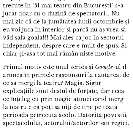
trecute în "ăl mai teatru din București" s⁠-⁠a
jucat doar cu o duzină de spectatori… Nu
mai zic că de la jumătatea lunii octombrie și
eu voi juca în interior și parcă nu aș vrea să
văd sala goala!!! Mai ales ca joc în sectorul
independent, despre care e mult de spus. Și
chiar și⁠-⁠așa tot mai rămân niște motive.
Primul motiv este unul serios și
Google
-ul îl
aruncă în primele răspunsuri la căutarea: de
ce să mergi la teatru? Magia. Sigur
explicațiile sunt destul de forțate, dar ceea
ce înțeleg eu prin magie atunci când merg
la teatru e că poți să uiți de tine pe toată
perioada petrecută acolo. Datorită povestii,
spectacolului, actorului/actorilor sau regiei.