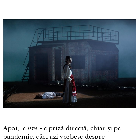
Apoi, e
live
- e priză directă, chiar și pe
pandemie, căci azi vorbesc despre