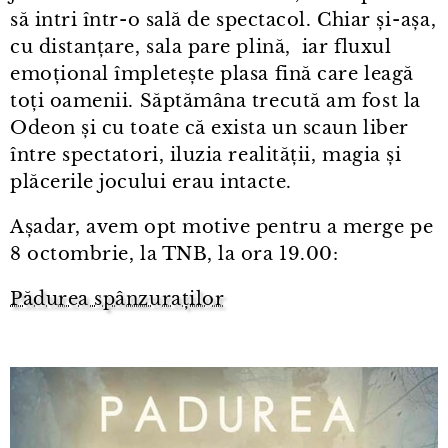
să intri într⁠-⁠o sală de spectacol. Chiar și⁠-⁠așa,
cu distanțare, sala pare plină, iar fluxul
emoțional împletește plasa fină care leagă
toți oamenii. Săptămâna trecută am fost la
Odeon și cu toate că exista un scaun liber
între spectatori, iluzia realității, magia și
plăcerile jocului erau intacte.
Așadar, avem opt motive pentru a merge pe
8 octombrie, la TNB, la ora 19.00:
Pădurea spânzuraților