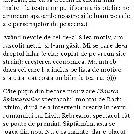
înalte - la teatru ne purificăm aristotelic: ne
aruncăm apăsările noastre și le luăm pe cele
ale personajelor de pe scenă:)
Având nevoie de cel de⁠-⁠al 8 lea motiv, am
răscolit netul și l⁠-⁠am găsit. Mi se pare de⁠-⁠a
dreptul hilar (e clar copiat de pe vreun site
străin): creșterea economică. Mă întreb
dacă cel care l⁠-⁠a inclus pe lista de motive
s⁠-⁠a uitat cât costă un bilet la teatru. ;))))
Câte puțin din fiecare motiv are
Pădurea
Spânzuratilor
spectacolul montat de Radu
Afrim, după ce a intervenit creativ în textul
romanului lui Liviu Rebreanu, spectacol cât
se poate de premiat. Săptămâna asta se
joacă din nou. Nu e ca înainte, dar e plăcut