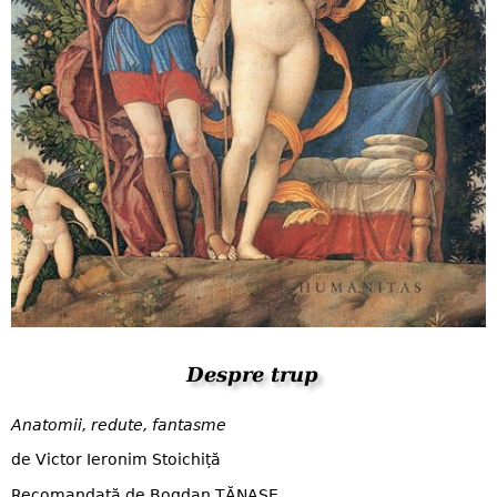
Despre trup
Anatomii, redute, fantasme
de Victor Ieronim Stoichiță
Recomandată de Bogdan TĂNASE