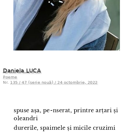
Daniela LUCA
Poeme
Nr.
135 / 47 (serie nouă) / 24 octombrie, 2022
spuse așa, pe⁠-⁠nserat, printre arțari și
oleandri
durerile, spaimele și micile cruzimi