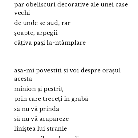
par obeliscuri decorative ale unei case
vechi
de unde se aud, rar
șoapte, arpegii
câțiva pași la⁠-⁠ntâmplare
așa⁠-⁠mi povestiți și voi despre orașul
acesta
minion și pestriț
prin care treceți în grabă
să nu vă prindă
să nu vă acapareze
liniștea lui stranie