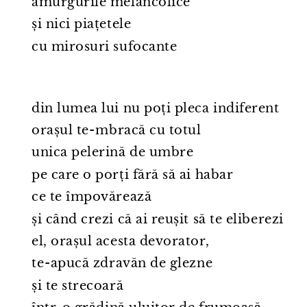
amurgurile melancolice
și nici piațetele
cu mirosuri sufocante
din lumea lui nu poți pleca indiferent
orașul te⁠-⁠mbracă cu totul
unica pelerină de umbre
pe care o porți fără să ai habar
ce te împovărează
și când crezi că ai reușit să te eliberezi
el, orașul acesta devorator,
te⁠-⁠apucă zdravăn de glezne
și te strecoară