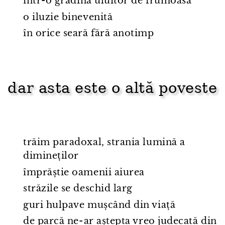
într⁠-⁠o grădină uluitor de frumoasă
o iluzie binevenită
în orice seară fără anotimp
dar asta este o altă poveste
trăim paradoxal, strania lumină a
dimineților
împrăștie oamenii aiurea
străzile se deschid larg
guri hulpave mușcând din viață
de parcă ne⁠-⁠ar aștepta vreo judecată din