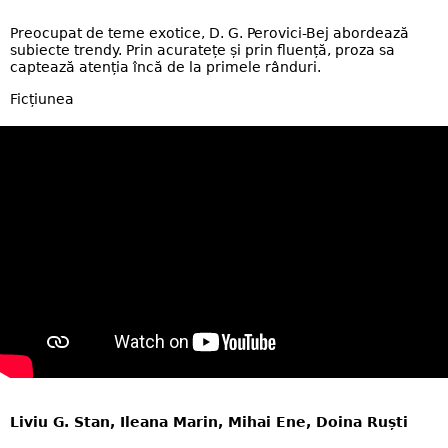
Preocupat de teme exotice, D. G. Perovici-Bej abordează
subiecte trendy. Prin acuratețe și prin fluență, proza sa
captează atenția încă de la primele rânduri.
Ficțiunea
Liviu G. Stan, Ileana Marin, Mihai Ene, Doina Ruști