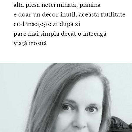
altă piesă neterminată, pianina
e doar un decor inutil, această futilitate
ce⁠-⁠l însoțește zi după zi
pare mai simplă decât o întreagă
viață irosită