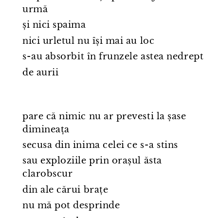
urmă
și nici spaima
nici urletul nu își mai au loc
s⁠-⁠au absorbit în frunzele astea nedrept
de aurii
pare că nimic nu ar prevesti la șase
dimineața
secusa din inima celei ce s⁠-⁠a stins
sau exploziile prin orașul ăsta
clarobscur
din ale cărui brațe
nu mă pot desprinde