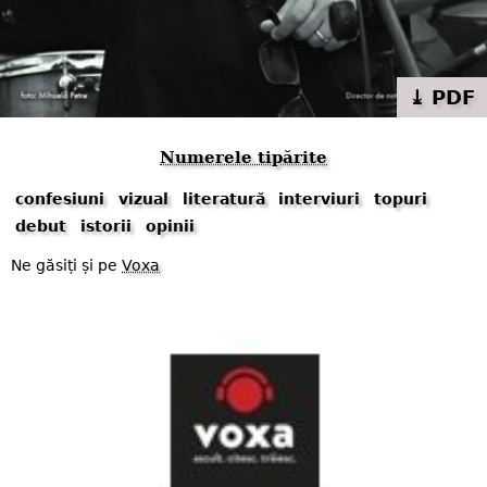
⤓ PDF
Numerele tipărite
confesiuni
vizual
literatură
interviuri
topuri
debut
istorii
opinii
Ne găsiți și pe
Voxa