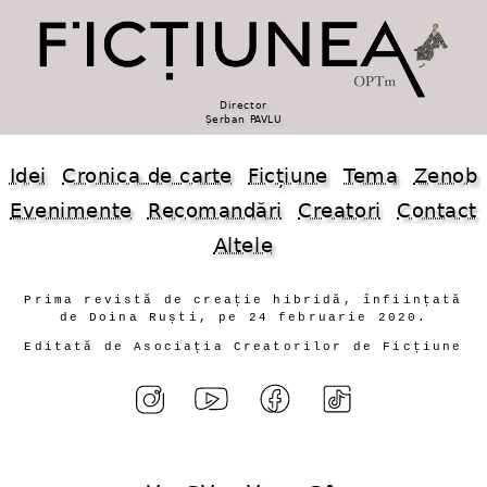
Director
Șerban PAVLU
Idei
Cronica de carte
Ficțiune
Tema
Zenob
Evenimente
Recomandări
Creatori
Contact
Altele
Prima revistă de creație hibridă, înființată
de Doina Ruști, pe 24 februarie 2020.
Editată de Asociația Creatorilor de Ficțiune