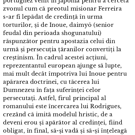
portughez venit în Japonia pentru a cerceta
zvonul cum că preotul misionar Ferreira
s⁠-⁠ar fi lepădat de credință în urma
torturilor, și de Inoue, daimyō (senior
feudal din perioada shogunatului)
răspunzător pentru apostazia celui din
urmă și persecuția țăranilor convertiți la
creștinism. În cadrul acestei acțiuni,
reprezentantul european ajunge să lupte,
mai mult decât împotriva lui Inoue pentru
apărarea doctrinei, cu tăcerea lui
Dumnezeu în fața suferinței celor
persecutați. Astfel, firul principal al
romanului este încercarea lui Rodrigues,
crezând că imită modelul hristic, de a
deveni erou și apărător al credinței, fiind
obligat, în final, să-și vadă și să-și înțeleagă