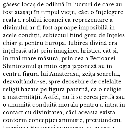
găsesc locaș de odihnă în lucruri de care au
fost atașați în timpul vieții, căci o înțelegere
reală a rolului icoanei ca reprezentare a
divinului ar fi fost aproape imposibilă în
acele condiții, subiectul fiind greu de înțeles
chiar și pentru Europa. Iubirea divină era
înțeleasă atât prin imaginea hristică cât și,
în mai mare măsură, prin cea a Fecioarei.
Shintoismul și mitologia japoneză au în
centru figura lui Amaterasu, zeița soarelui,
dezvoltându⁠-⁠se, spre deosebire de celelalte
religii bazate pe figura paternă, ca o religie
a maternității. Astfel, nu li se cerea jertfă sau
o anumită conduită morală pentru a intra în
contact cu divinitatea, căci aceasta exista,
conform concepției animiste, pretutindeni.
Imaginea Fecioarei rezonează cu această