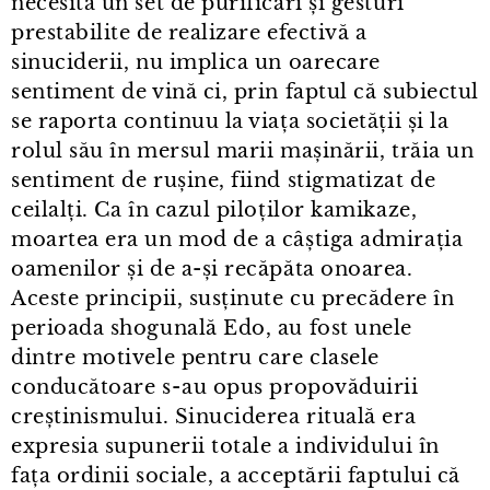
necesita un set de purificări și gesturi
prestabilite de realizare efectivă a
sinuciderii, nu implica un oarecare
sentiment de vină ci, prin faptul că subiectul
se raporta continuu la viața societății și la
rolul său în mersul marii mașinării, trăia un
sentiment de rușine, fiind stigmatizat de
ceilalți. Ca în cazul piloților kamikaze,
moartea era un mod de a câștiga admirația
oamenilor și de a-și recăpăta onoarea.
Aceste principii, susținute cu precădere în
perioada shogunală Edo, au fost unele
dintre motivele pentru care clasele
conducătoare s⁠-⁠au opus propovăduirii
creștinismului. Sinuciderea rituală era
expresia supunerii totale a individului în
fața ordinii sociale, a acceptării faptului că