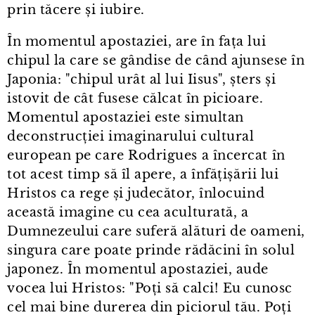
prin tăcere și iubire.
În momentul apostaziei, are în fața lui
chipul la care se gândise de când ajunsese în
Japonia: "chipul urât al lui Iisus", șters și
istovit de cât fusese călcat în picioare.
Momentul apostaziei este simultan
deconstrucției imaginarului cultural
european pe care Rodrigues a încercat în
tot acest timp să îl apere, a înfățișării lui
Hristos ca rege și judecător, înlocuind
această imagine cu cea aculturată, a
Dumnezeului care suferă alături de oameni,
singura care poate prinde rădăcini în solul
japonez. În momentul apostaziei, aude
vocea lui Hristos: "Poți să calci! Eu cunosc
cel mai bine durerea din piciorul tău. Poți