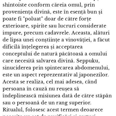
shintoiste conform căreia omul, prin
proveniența divină, este în esență bun și
poate fi "poluat" doar de către forțe
exterioare, spirite sau lucruri considerate
impure, precum cadavrele. Aceasta, alături
de lipsa unei conștiințe a vinovăției, a făcut
dificilă înțelegerea și acceptarea
conceptului de natură păcătoasă a omului
care necesită salvarea divină. Seppuku,
sinuciderea prin spintecarea abdomenului,
este un aspect reprezentativ al japonezilor.
Acesta se realiza, cel mai adesea, când
persoana în cauză nu reușea să
îndeplinească misiunea dată de către stăpân
sau o persoană de un rang superior.
Ritualul, folosesc acest termen deoarece