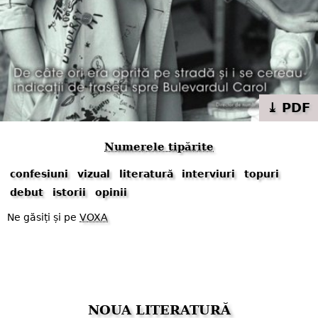
⤓ PDF
Numerele tipărite
confesiuni
vizual
literatură
interviuri
topuri
debut
istorii
opinii
Ne găsiți și pe
VOXA
NOUA LITERATURĂ