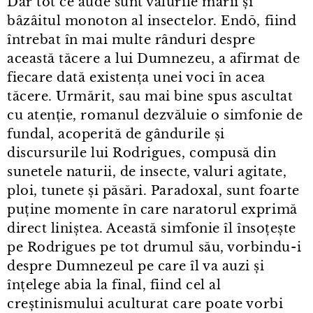
Dar tot ce aude sunt valurile mării și
bâzâitul monoton al insectelor. Endō, fiind
întrebat în mai multe rânduri despre
această tăcere a lui Dumnezeu, a afirmat de
fiecare dată existența unei voci în acea
tăcere. Urmărit, sau mai bine spus ascultat
cu atenție, romanul dezvăluie o simfonie de
fundal, acoperită de gândurile și
discursurile lui Rodrigues, compusă din
sunetele naturii, de insecte, valuri agitate,
ploi, tunete și păsări. Paradoxal, sunt foarte
puține momente în care naratorul exprimă
direct liniștea. Această simfonie îl însoțește
pe Rodrigues pe tot drumul său, vorbindu⁠-⁠i
despre Dumnezeul pe care îl va auzi și
înțelege abia la final, fiind cel al
creștinismului aculturat care poate vorbi