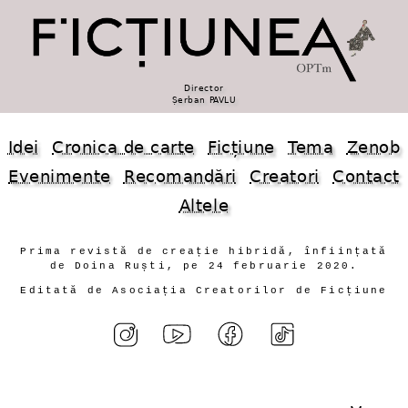
Director
Șerban PAVLU
Idei
Cronica de carte
Ficțiune
Tema
Zenob
Evenimente
Recomandări
Creatori
Contact
Altele
Prima revistă de creație hibridă, înființată
de Doina Ruști, pe 24 februarie 2020.
Editată de Asociația Creatorilor de Ficțiune