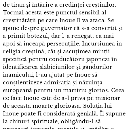
de tiran și întărire a credinței creștinilor.
Tocmai acesta este punctul sensibil al
creștinătății pe care Inoue îl va ataca. Se
spune despre guvernator că s⁠-⁠a convertit și
a primit botezul, dar l⁠-⁠a renegat, ca mai
apoi să înceapă persecuțiile. Incursiunea în
religia creștină, cât și ascuțimea minții
specifică pentru conducătorii japonezi în
identificarea slăbiciunilor și gândurilor
inamicului, l⁠-⁠au ajutat pe Inoue să
conștientizeze admirația și năzuința
europeană pentru un martiriu glorios. Ceea
ce face Inoue este de a⁠-⁠l priva pe misionar
de această moarte glorioasă. Soluția lui
Inoue poate fi considerată genială. Îl supune
la chinuri spirituale, obligându⁠-⁠l să