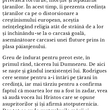
privească torturile, morțile și lepădările
țăranilor. În acest timp, îi prezenta credința
țăranilor ca pe o distorsionare a
creștinismului european, aceștia
neînțelegând religia atât de străină de a lor
și închinându⁠-⁠se la o carcasă goală,
asemănătoare carcasei unei fluture prins în
plasa păianjenului.
Greu de îndurat pentru preot este, în
primul rând, tăcerea lui Dumnezeu. De aici
se naște și gândul inexistenței lui. Rodrigues
cere semne pentru a⁠-⁠i întări pe țărani în
credință, iar mai târziu pentru a confirma
faptul că moartea lor nu a fost în zadar, vrea
să audă vocea lui Hristos care se opune
asupritorilor și își afirmă atotputernicia.