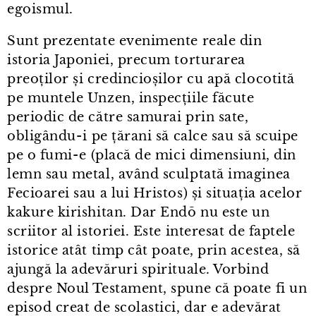
egoismul.
Sunt prezentate evenimente reale din
istoria Japoniei, precum torturarea
preoților și credincioșilor cu apă clocotită
pe muntele Unzen, inspecțiile făcute
periodic de către samurai prin sate,
obligându⁠-⁠i pe țărani să calce sau să scuipe
pe o fumi⁠-⁠e (placă de mici dimensiuni, din
lemn sau metal, având sculptată imaginea
Fecioarei sau a lui Hristos) și situația acelor
kakure kirishitan. Dar Endō nu este un
scriitor al istoriei. Este interesat de faptele
istorice atât timp cât poate, prin acestea, să
ajungă la adevăruri spirituale. Vorbind
despre Noul Testament, spune că poate fi un
episod creat de scolastici, dar e adevărat