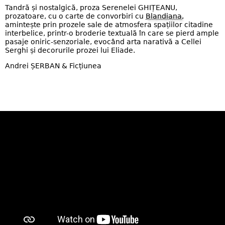
Tandră și nostalgică, proza Serenelei GHIȚEANU,
prozatoare, cu o carte de convorbiri cu
Blandiana
,
amintește prin prozele sale de atmosfera spațiilor citadine
interbelice, printr-o broderie textuală în care se pierd ample
pasaje oniric-senzoriale, evocând arta narativă a Cellei
Serghi și decorurile prozei lui Eliade.
Andrei ȘERBAN & Ficțiunea