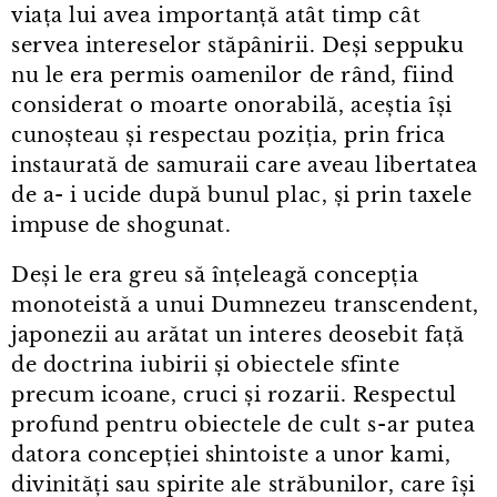
viața lui avea importanță atât timp cât
servea intereselor stăpânirii. Deși seppuku
nu le era permis oamenilor de rând, fiind
considerat o moarte onorabilă, aceștia își
cunoșteau și respectau poziția, prin frica
instaurată de samuraii care aveau libertatea
de a- i ucide după bunul plac, și prin taxele
impuse de shogunat.
Deși le era greu să înțeleagă concepția
monoteistă a unui Dumnezeu transcendent,
japonezii au arătat un interes deosebit față
de doctrina iubirii și obiectele sfinte
precum icoane, cruci și rozarii. Respectul
profund pentru obiectele de cult s⁠-⁠ar putea
datora concepției shintoiste a unor kami,
divinități sau spirite ale străbunilor, care își