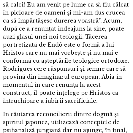
să calci! Eu am venit pe lume ca să fiu călcat
în picioare de oameni și mi⁠-⁠am dus crucea
ca să împărtășesc durerea voastră". Acum,
după ce a renunțat îndeajuns la sine, poate
auzi glasul unei noi teologii. Tăcerea
portretizată de Endō este o formă a lui
Hristos care nu mai vorbește și nu mai e
conformă cu așteptările teologice ortodoxe.
Rodrigues cere răspunsuri și semne care să
provină din imaginarul european. Abia în
momentul în care renunță la acest
construct, îl poate înțelege pe Hristos ca
întruchipare a iubirii sacrificiale.
În căutarea reconcilierii dintre dogmă și
spiritul japonez, utilizează conceptele de
psihanaliză jungiană dar nu ajunge, în final,