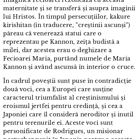
maternitate și se transferă și asupra imaginii
lui Hristos. În timpul persecuțiilor, kakure
kirishitan (în traducere, "creștinii ascunși")
păreau că venerează statui care o
reprezentau pe Kannon, zeița budistă a
milei, dar acestea erau o deghizare a
Fecioarei Maria, purtând numele de Maria
Kannon și având ascunsă în interior o cruce.
În cadrul poveștii sunt puse în contradicție
două voci, cea a Europei care susține
caracterul triumfalist al creștinismului și
eroismul jertfei pentru credință, și cea a
Japoniei care îl consideră neroditor și inutil
pentru terenurile ei. Aceste voci sunt
personificate de Rodrigues, un misionar