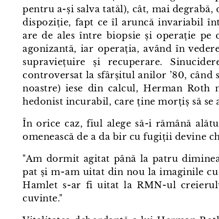
pentru a-și salva tatăl), cât, mai degrabă, 
dispoziție, fapt ce îl aruncă invariabil î
are de ales între biopsie și operație pe 
agonizantă, iar operația, având în veder
supraviețuire și recuperare. Sinucide
controversat la sfârșitul anilor ’80, când 
noastre) iese din calcul, Herman Roth n
hedonist incurabil, care ține morțiș să se 
În orice caz, fiul alege să-i rămână alătur
omenească de a da bir cu fugiții devine ch
"Am dormit agitat până la patru diminea
pat și m⁠-⁠am uitat din nou la imaginile c
Hamlet s⁠-⁠ar fi uitat la RMN⁠-⁠ul creieru
cuvinte."