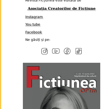
Revista
Ficțiunea
este editată de
Asociația Creatorilor de Ficțiune
Instagram
You tube
Facebook
Ne găsiți și pe: