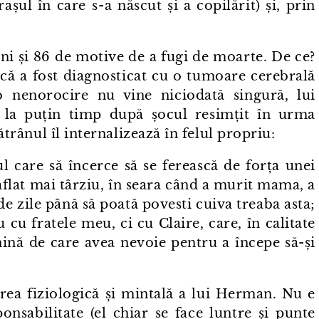
ul în care s⁠-⁠a născut și a copilărit) și, prin
ni și 86 de motive de a fugi de moarte. De ce?
 că a fost diagnosticat cu o tumoare cerebrală
 nenorocire nu vine niciodată singură, lui
la puțin timp după șocul resimțit în urma
bătrânul îl internalizează în felul propriu:
l care să încerce să se ferească de forța unei
aflat mai târziu, în seara când a murit mama, a
ni de zile până să poată povesti cuiva treaba asta;
au cu fratele meu, ci cu Claire, care, în calitate
nină de care avea nevoie pentru a începe să-și
area fiziologică și mintală a lui Herman. Nu e
onsabilitate (el chiar se face luntre și punte