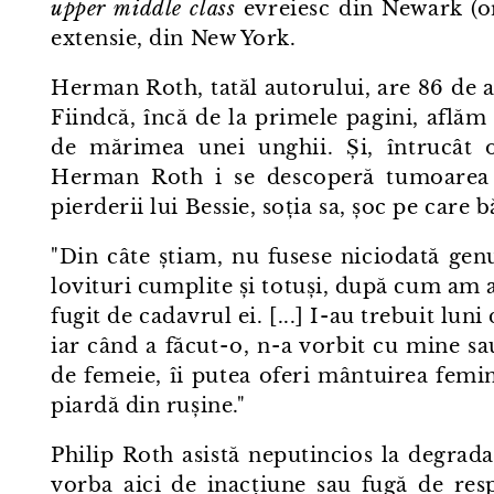
upper middle class
evreiesc din Newark (oraș
extensie, din New York.
Herman Roth, tatăl autorului, are 86 de a
Fiindcă, încă de la primele pagini, aflăm
de mărimea unei unghii. Și, întrucât o
Herman Roth i se descoperă tumoarea 
pierderii lui Bessie, soția sa, șoc pe care 
"Din câte știam, nu fusese niciodată genu
lovituri cumplite și totuși, după cum am 
fugit de cadavrul ei. [...] I⁠-⁠au trebuit lu
iar când a făcut⁠-⁠o, n⁠-⁠a vorbit cu mine s
de femeie, îi putea oferi mântuirea femi
piardă din rușine."
Philip Roth asistă neputincios la degrad
vorba aici de inacțiune sau fugă de resp