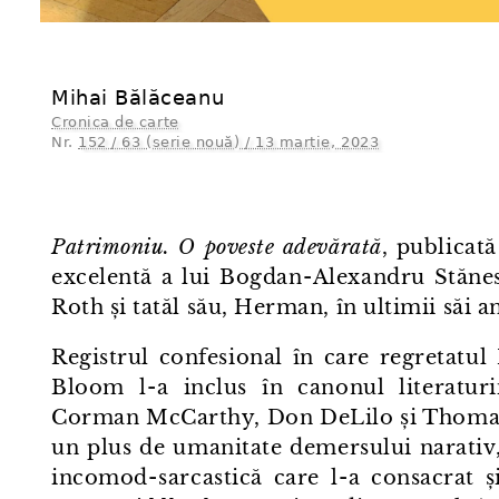
Mihai Bălăceanu
Cronica de carte
Nr.
152 / 63 (serie nouă) / 13 martie, 2023
Patrimoniu. O poveste adevărată
, publicat
excelentă a lui Bogdan⁠-⁠Alexandru Stănesc
Roth și tatăl său, Herman, în ultimii săi an
Registrul confesional în care regretatul
Bloom l⁠-⁠a inclus în canonul literatur
Corman McCarthy, Don DeLilo și Thomas 
un plus de umanitate demersului narativ,
incomod⁠-⁠sarcastică care l⁠-⁠a consacrat