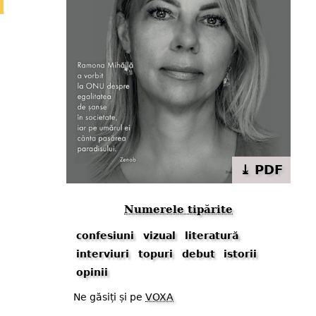
⤓ PDF
Numerele tipărite
confesiuni
vizual
literatură
interviuri
topuri
debut
istorii
opinii
Ne găsiți și pe
VOXA