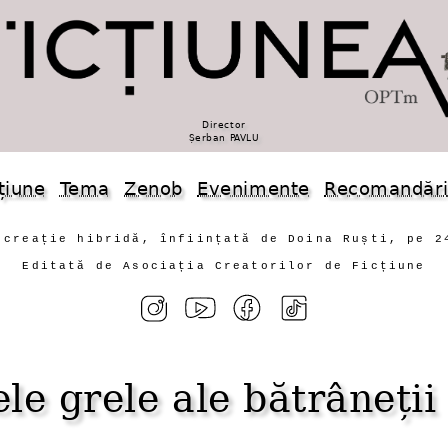
Director
Șerban PAVLU
țiune
Tema
Zenob
Evenimente
Recomandăr
 creație hibridă, înființată de Doina Ruști, pe 2
Editată de Asociația Creatorilor de Ficțiune
e grele ale bătrâneții