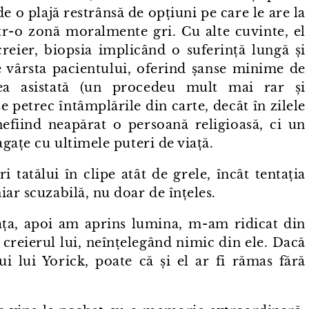
de o plajă restrânsă de opțiuni pe care le are la
ntr⁠-⁠o zonă moralmente gri. Cu alte cuvinte, el
creier, biopsia implicând o suferință lungă și
e vârsta pacientului, oferind șanse minime de
rea asistată (un procedeu mult mai rar și
se petrec întâmplările din carte, decât în zilele
efiind neapărat o persoană religioasă, ci un
agațe cu ultimele puteri de viață.
i tatălui în clipe atât de grele, încât tentația
iar scuzabilă, nu doar de înțeles.
ța, apoi am aprins lumina, m⁠-⁠am ridicat din
u creierul lui, neînțelegând nimic din ele. Dacă
lui lui Yorick, poate că și el ar fi rămas fără