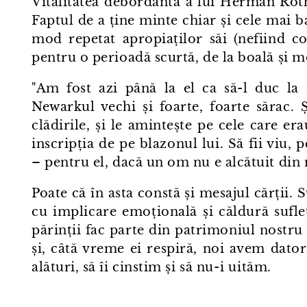
Vitalitatea debordantă a lui Herman Rot
Faptul de a ține minte chiar și cele mai ba
mod repetat apropiaților săi (nefiind con
pentru o perioadă scurtă, de la boală și moa
"Am fost azi până la el ca să-l duc la
Newarkul vechi și foarte, foarte sărac. 
clădirile, și le amintește pe cele care erau
inscripția de pe blazonul lui. Să fii viu,
– pentru el, dacă un om nu e alcătuit din
Poate că în asta constă și mesajul cărții. 
cu implicare emoțională și căldură sufle
părinții fac parte din patrimoniul nostru
și, câtă vreme ei respiră, noi avem dator
alături, să îi cinstim și să nu⁠-⁠i uităm.