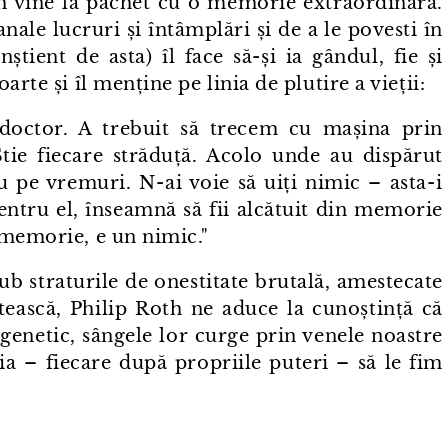
h vine la pachet cu o memorie extraordinară.
nale lucruri și întâmplări și de a le povesti în
știent de asta) îl face să-și ia gândul, fie și
rte și îl menține pe linia de plutire a vieții:
 doctor. A trebuit să trecem cu mașina prin
Știe fiecare străduță. Acolo unde au dispărut
 pe vremuri. N⁠-⁠ai voie să uiți nimic – asta⁠-⁠i
 pentru el, înseamnă să fii alcătuit din memorie
 memorie, e un nimic."
Sub straturile de onestitate brutală, amestecate
tească, Philip Roth ne aduce la cunoștință că
 genetic, sângele lor curge prin venele noastre
ia – fiecare după propriile puteri – să le fim