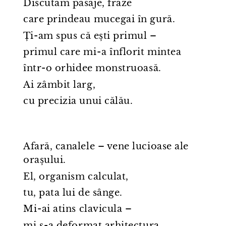
Discutam pasaje, fraze
care prindeau mucegai în gură.
Ți⁠-⁠am spus că ești primul –
primul care mi⁠-⁠a înflorit mintea
într⁠-⁠o orhidee monstruoasă.
Ai zâmbit larg,
cu precizia unui călău.
Afară, canalele – vene lucioase ale
orașului.
El, organism calculat,
tu, pata lui de sânge.
Mi⁠-⁠ai atins clavicula –
mi s⁠-⁠a deformat arhitectura.