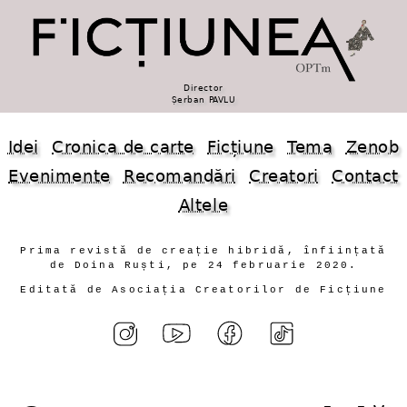
Director
Șerban PAVLU
Idei
Cronica de carte
Ficțiune
Tema
Zenob
Evenimente
Recomandări
Creatori
Contact
Altele
Prima revistă de creație hibridă, înființată
de Doina Ruști, pe 24 februarie 2020.
Editată de Asociația Creatorilor de Ficțiune