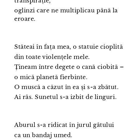
transpirație,
oglinzi care ne multiplicau până la
eroare.
Stăteai în fața mea, o statuie cioplită
din toate violențele mele.
Țineam între degete o cană ciobită –
o mică planetă fierbinte.
O muscă a căzut în ea și s⁠-⁠a zbătut.
Ai râs. Sunetul s⁠-⁠a izbit de linguri.
Aburul s⁠-⁠a ridicat în jurul gâtului
ca un bandaj umed.