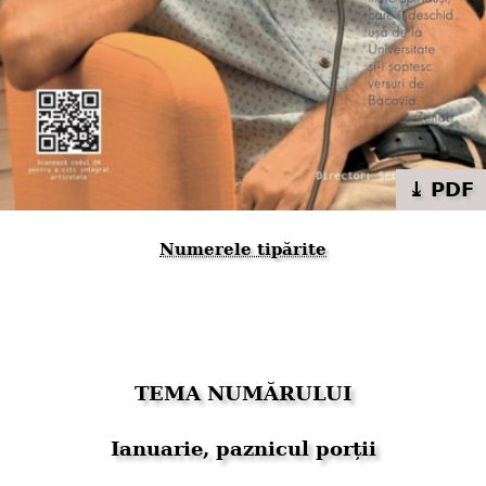
⤓ PDF
Numerele tipărite
TEMA NUMĂRULUI
Ianuarie, paznicul porții